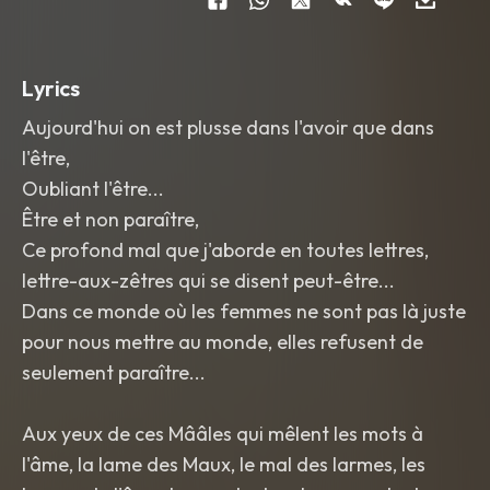
that caresses every syllable. Round
,
gentle
,
and profoundly soothing.
Natural French diction
,
no accent.
Intimate
,
breathy
,
and organic
Lyrics
phrasing. Like a whisper of velvet
,
pure
and light.
Aujourd'hui on est plusse dans l'avoir que dans
[STYLE_MUSICAL_VERSION_2] Style:
l'être,
Intimate piano-vocal performance
,
warm grand piano
,
acoustic
Oubliant l'être...
resonance.
Être et non paraître,
[INDICATIONS_VOIX_VERSION_2]
Ce profond mal que j'aborde en toutes lettres,
Vocals: Higher-pitched male tenor
,
ethereal
,
light as air. Exceptional
lettre-aux-zêtres qui se disent peut-être...
sweetness
,
honeyed and liquid texture.
Dans ce monde où les femmes ne sont pas là juste
A voice that strokes the notes with
extreme tenderness. Intensely
pour nous mettre au monde, elles refusent de
intimate
,
breathy
,
crystal-clear
,
and
seulement paraître...
delicate. No audience noise.
Aux yeux de ces Mââles qui mêlent les mots à
l'âme, la lame des Maux, le mal des larmes, les