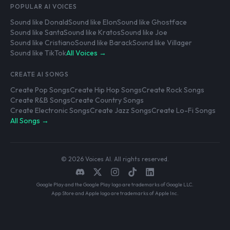
POPULAR AI VOICES
Sound like Donald
Sound like Elon
Sound like Ghostface
Sound like Santa
Sound like Kratos
Sound like Joe
Sound like Cristiano
Sound like Barack
Sound like Villager
Sound like TikTok
All Voices →
CREATE AI SONGS
Create Pop Songs
Create Hip Hop Songs
Create Rock Songs
Create R&B Songs
Create Country Songs
Create Electronic Songs
Create Jazz Songs
Create Lo-Fi Songs
All Songs →
© 2026 Voices AI. All rights reserved.
Google Play and the Google Play logo are trademarks of Google LLC.
App Store and Apple logo are trademarks of Apple Inc.