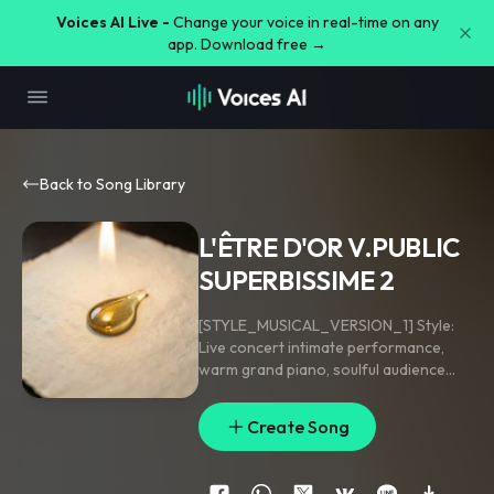
Voices AI Live -
Change your voice in real-time on any
app. Download free →
Back to Song Library
L'ÊTRE D'OR V.PUBLIC
SUPERBISSIME 2
[STYLE_MUSICAL_VERSION_1] Style:
Live concert intimate performance
,
warm grand piano
,
soulful audience
response.
[INDICATIONS_VOIX_VERSION_1]
Create Song
Vocals: Higher-pitched male tenor
,
incredibly airy and crystal-clear.
Creamy
,
honeyed
,
and velvety texture