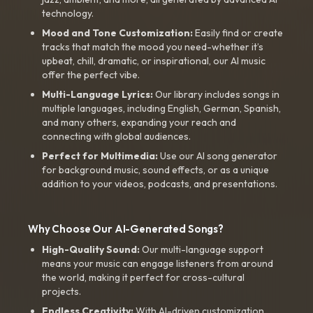
technology.
Mood and Tone Customization:
Easily find or create
tracks that match the mood you need-whether it’s
upbeat, chill, dramatic, or inspirational, our AI music
offer the perfect vibe.
Multi-Language Lyrics:
Our library includes songs in
multiple languages, including English, German, Spanish,
and many others, expanding your reach and
connecting with global audiences.
Perfect for Multimedia:
Use our AI song generator
for background music, sound effects, or as a unique
addition to your videos, podcasts, and presentations.
Why Choose Our AI-Generated Songs?
High-Quality Sound:
Our multi-language support
means your music can engage listeners from around
the world, making it perfect for cross-cultural
projects.
Endless Creativity:
With AI-driven customization,