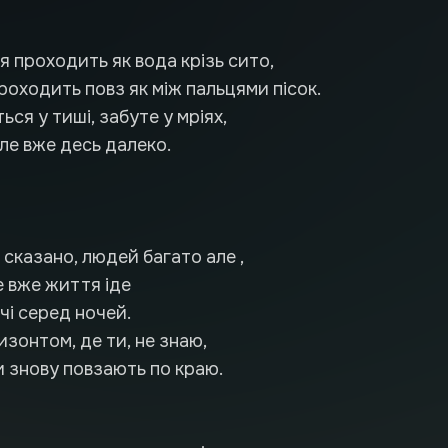
я проходить як вода крізь сито,
роходить повз як між пальцями пісок.
ься у тиші, забуте у мріях,
але вже десь далеко.
е сказано, людей багато але ,
е вже життя іде
чі серед ночей.
зонтом, де ти, не знаю,
и знову повзають по краю.