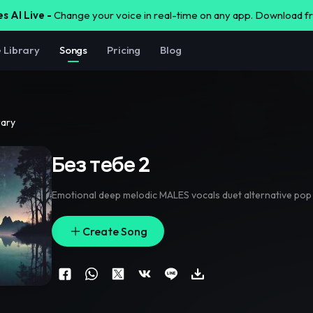
s AI Live -
Change your voice in real-time on any app. Download 
e Library
Songs
Pricing
Blog
rary
Без тебе 2
Emotional deep melodic MALES vocals duet alternative pop
Create Song