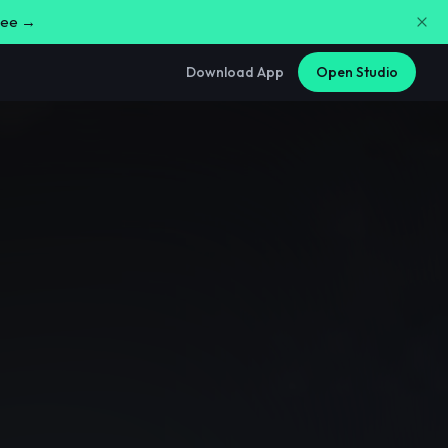
free →
Download App
Open Studio