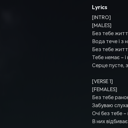
Lyrics
[INTRO]
[MALES]
Без тебе житт
Вода тече і з 
Без тебе життя
Тебе немає – і 
Серце пусте, 
[VERSE 1]
[FEMALES]
Без тебе ранок
Забуваю слухат
Очі без тебе –
В них відбиває