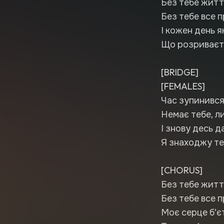
Без тебе житт
Без тебе все п
І кожен день я
Що розриваєть
[BRIDGE]
[FEMALES]
Час зупинився
Немає тебе, ли
І знову десь д
Я знаходжу теб
[CHORUS]
Без тебе житт
Без тебе все п
Моє серце б’єт