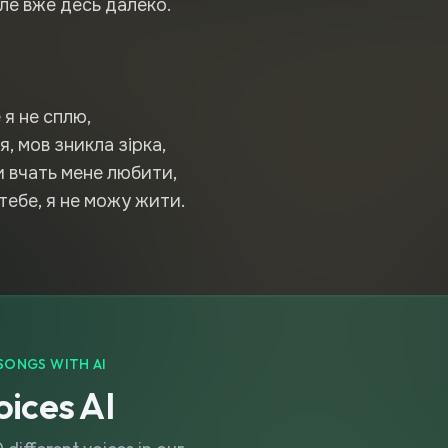
але вже десь далеко.
 я не сплю,
, мов зникла зірка,
и вчать мене любити,
тебе, я не можу жити.
SONGS WITH AI
ices AI