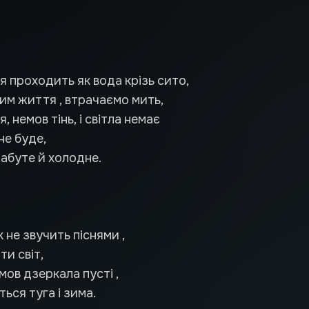
я проходить як вода крізь сито,
ним життя , втрачаємо мить,
, немов тінь, і світла немає
не буде,
забуте й холодне.
 не звучить піснями ,
и світ,
 мов дзеркала пусті ,
ться туга і зима.