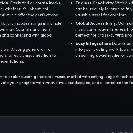
tion:
Easily find or create tracks
Endless Creativity:
With AI-d
whether it’s upbeat, chill,
can be uniquely tailored to fit 
r AI music offer the perfect vibe.
valuable asset for creators.
library includes songs in multiple
Global Accessibility:
Our mul
, German, Spanish, and many
music can engage listeners fro
 and connecting with global
perfect for cross-cultural proj
Easy Integration:
Download a
e our AI song generator for
into your existing workflows, w
ts, or as a unique addition to
streaming, social media, or co
resentations.
 to explore user-generated music, crafted with cutting-edge AI techno
evate your projects with innovative soundscapes, and experience the fu