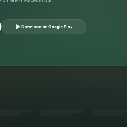
different voices in our
Download on Google Play
s