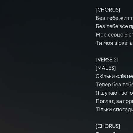
[CHORUS]
Без тебе житт
Без тебе все п
Моє серце б’єт
Ти моя зірка, 
[VERSE 2]
[MALES]
Скільки слів н
Тепер без теб
Я шукаю твої о
Погляд за гори
Тільки спогад
[CHORUS]