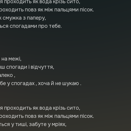
я проходить як вода крізь сито,
роходить повз як між пальцями пісок.
к смужка з паперу,
ся спогадами про тебе.
 на межі,
ш спогади і відчуття,
алеко ,
е у спогадах , хоча й не шукаю .
я проходить як вода крізь сито,
роходить повз як між пальцями пісок.
ься у тиші, забуте у мріях,