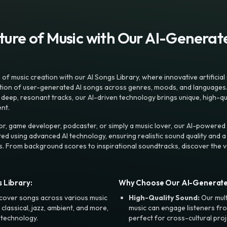
uture of Music with Our AI-Genera
f music creation with our AI Songs Library, where innovative artificial 
ction of user-generated AI songs across genres, moods, and languages
ep, resonant tracks, our AI-driven technology brings unique, high-quali
nt.
r, game developer, podcaster, or simply a music lover, our AI-powered
ted using advanced AI technology, ensuring realistic sound quality and a
s. From background scores to inspirational soundtracks, discover the ve
 Library:
Why Choose Our AI-Generat
cover songs across various music
High-Quality Sound:
Our mul
, classical, jazz, ambient, and more,
music can engage listeners fro
 technology.
perfect for cross-cultural proj