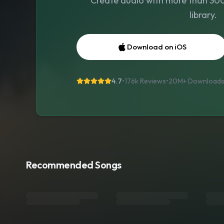
Create audio with more than 300 
library.
Download on iOS
4.7
•
176k Reviews
•
20M+
Download
Recommended Songs