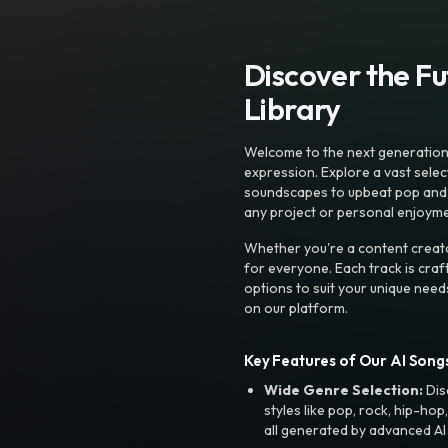
Discover the F
Library
Welcome to the next generation o
expression. Explore a vast sele
soundscapes to upbeat pop and de
any project or personal enjoyme
Whether you're a content creato
for everyone. Each track is craf
options to suit your unique need
on our platform.
Key Features of Our AI Songs
Wide Genre Selection:
Dis
styles like pop, rock, hip-hop
all generated by advanced AI