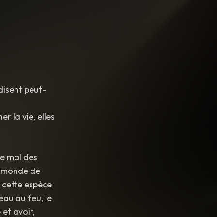
 brilliant tone.
disent peut-
 la vie, elles
le mal des
e monde de
t cette espèce
eau au feu, le
et avoir,