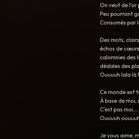
On veut de l'or
Peu pourront ga
Consumés par le
Des mots, clair
échos de cœurs 
calomnies des l
dédales des plai
Ouuuuh lala là l
Ce monde est t
À base de moi, 
C'est pas moi... 
Ouuuuh ouuuuh