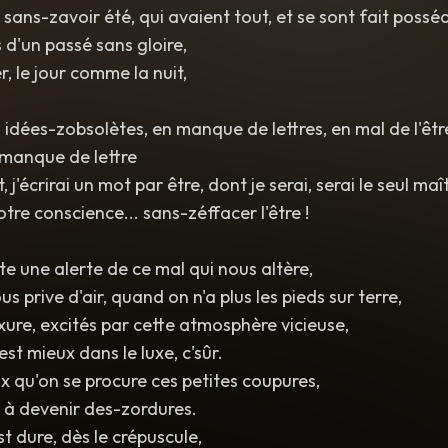
sans-zavoir été, qui avaient tout, et se sont fait possé
 d'un passé sans gloire,
, le jour comme la nuit,
rs idées-zobsolètes, en manque de lettres, en mal de l'êt
n manque de lettre
, j'écrirai un mot par être, dont je serai, serai le seul maî
tre conscience... sans-zéffacer l'être !
ste une alerte de ce mal qui nous altère,
s prive d'air, quand on n'a plus les pieds sur terre,
uxure, excités par cette atmosphère vicieuse,
est mieux dans le luxe, c'sûr.
rix qu'on se procure ces petites coupures,
 à devenir des-zordures.
st dure, dès le crépuscule,