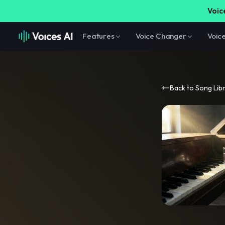
Voice
Features
Voice Changer
Voic
Back to Song Lib