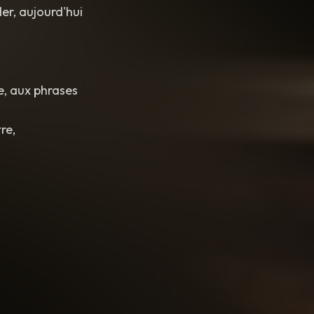
der, aujourd'hui
re, aux phrases
tre,