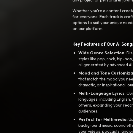
Whether you're a content creato
for everyone. Each track is craf
options to suit your unique need
on our platform.
Key Features of Our AI Songs
Wide Genre Selection:
Dis
styles like pop, rock, hip-hop
all generated by advanced AI
Mood and Tone Customiza
that match the mood you need-
dramatic, or inspirational, ou
Multi-Language Lyrics:
Our 
languages, including English
others, expanding your reach
audiences.
Perfect for Multimedia:
Us
background music, sound effec
your videos, podcasts, and p