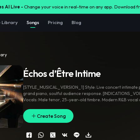
s AI Live -
Change your voice in real-time on any app. Download 
e Library
Songs
Pricing
Blog
rary
Échos d’Être Intime
[STYLE_MUSICAL_VERSION_1] Style: Live concert intimate
grand piano
,
soulful audience response. [INDICATIONS_V
Vocals: Male tenor
,
25-year-old timbre. Modern R&B vocal q
ultra-smooth
,
and clear. Soft
,
honeyed
,
and light. A youthfu
comforting delivery with effortless control. Natural French 
Create Song
Organic and fluid phrasing. [STYLE_MUSICAL_VERSION_2] Style: Intimate
piano-vocal performance
,
warm grand piano
,
acoustic res
[INDICATIONS_VOIX_VERSION_2] Vocals: Male tenor
,
25-y
Modern R&B vocal style: airy
,
crystalline
,
and velvety. Extre