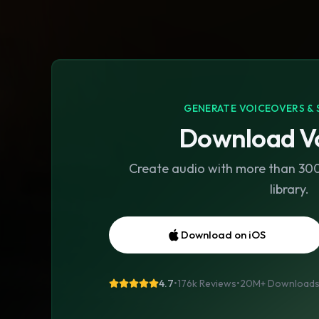
GENERATE VOICEOVERS & 
Download Vo
Create audio with more than 300 
library.
Download on iOS
4.7
•
176k Reviews
•
20M+
Download