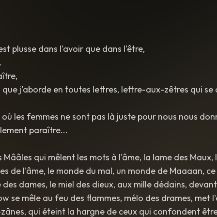
caressing the notes with tenderness. Pure
,
liquid
,
and softly
Intensely intimate
,
no audience noise.
st plusse dans l'avoir que dans l'être,
.
ître,
que j'aborde en toutes lettres, lettre-aux-zêtres qui se 
ù les femmes ne sont pas là juste pour nous nous donner
lement paraître...
 Mââles qui mêlent les mots à l'âme, la lame des Maux, 
rmes de l'âme, le monde du mal, un monde de Maaaan, c
des dames, le miel des dieux, aux mille dédains, devan
low se mêle au feu des flammes, mélo des drames, met l'
zânes, qui éteint la hargne de ceux qui confondent être 