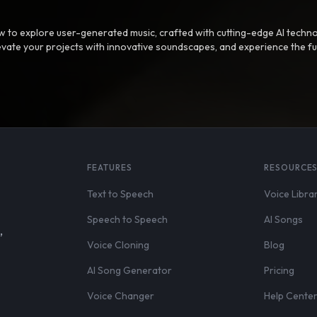
 to explore user-generated music, crafted with cutting-edge AI techno
evate your projects with innovative soundscapes, and experience the fu
FEATURES
RESOURCE
Text to Speech
Voice Libra
Speech to Speech
AI Songs
,
Voice Cloning
Blog
AI Song Generator
Pricing
Voice Changer
Help Cente