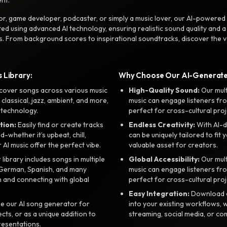
r, game developer, podcaster, or simply a music lover, our AI-powered
ted using advanced AI technology, ensuring realistic sound quality and a
s. From background scores to inspirational soundtracks, discover the ve
 Library:
Why Choose Our AI-Generat
cover songs across various music
High-Quality Sound:
Our mul
, classical, jazz, ambient, and more,
music can engage listeners fro
 technology.
perfect for cross-cultural proj
tion:
Easily find or create tracks
Endless Creativity:
With AI-d
whether it’s upbeat, chill,
can be uniquely tailored to fit 
r AI music offer the perfect vibe.
valuable asset for creators.
library includes songs in multiple
Global Accessibility:
Our mul
, German, Spanish, and many
music can engage listeners fro
 and connecting with global
perfect for cross-cultural proj
Easy Integration:
Download a
e our AI song generator for
into your existing workflows, w
ts, or as a unique addition to
streaming, social media, or co
resentations.