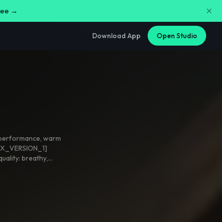
free →
Download App
Open Studio
 performance
,
warm
OIX_VERSION_1]
uality: breathy
,
l
,
intimate
,
and
diction
,
no accent.
onance.
ear-old timbre.
mely gentle
,