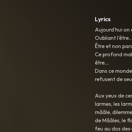
Lyrics
Aujourd'hui on e
Oubliant l'être..
Être et non para
Ce profond mal 
être...
Dans ce monde o
refusent de seu
Aux yeux de ces
larmes, les la
mââle, dilemme 
de Mââles, le f
feu au dos des-