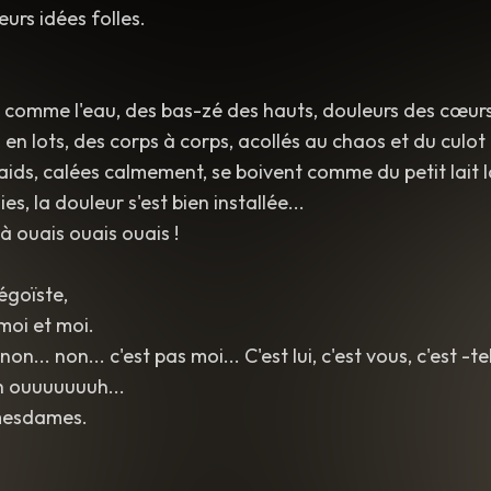
urs idées folles.
s comme l'eau, des bas-zé des hauts, douleurs des cœurs
en lots, des corps à corps, acollés au chaos et du culot 
aids, calées calmement, se boivent comme du petit lait l
es, la douleur s'est bien installée...
à ouais ouais ouais !
égoïste,
moi et moi.
non... non... c'est pas moi... C'est lui, c'est vous, c'est -tel
 ouuuuuuuh...