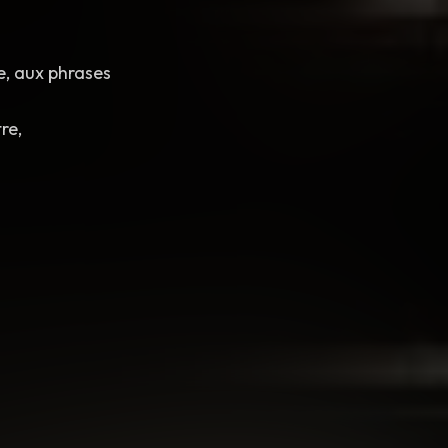
re, aux phrases
tre,