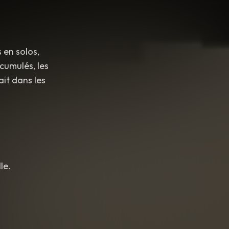
 en solos,
cumulés, les
ait dans les
le.