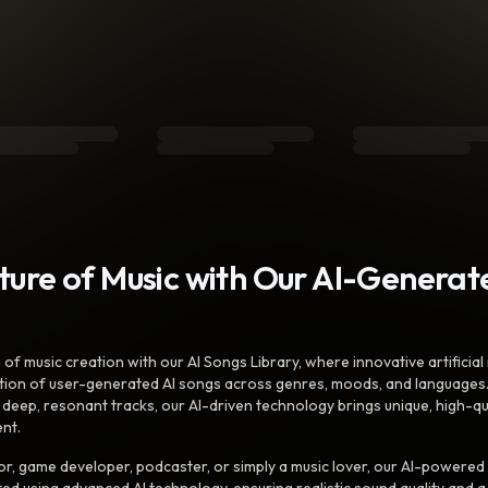
uture of Music with Our AI-Genera
f music creation with our AI Songs Library, where innovative artificial 
ction of user-generated AI songs across genres, moods, and languages
ep, resonant tracks, our AI-driven technology brings unique, high-quali
nt.
r, game developer, podcaster, or simply a music lover, our AI-powered
ted using advanced AI technology, ensuring realistic sound quality and a