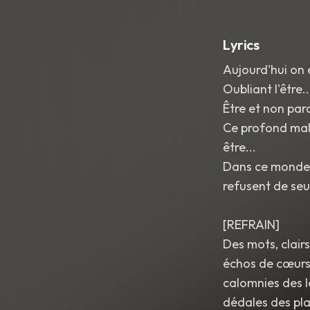
Lyrics
Aujourd'hui on e
Oubliant l'être..
Être et non para
Ce profond mal 
être...
Dans ce monde o
refusent de seu
[REFRAIN]
Des mots, clair
échos de cœurs 
calomnies des l
dédales des plai