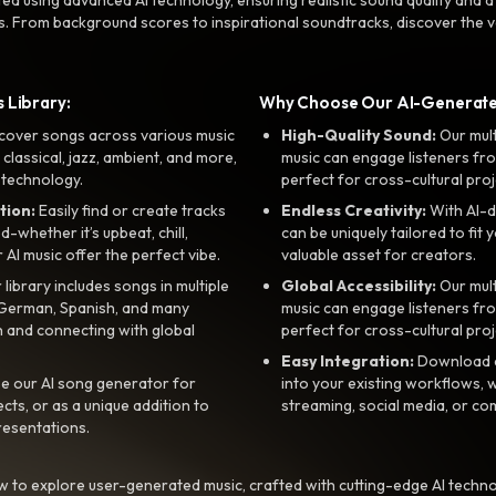
s. From background scores to inspirational soundtracks, discover the ve
 Library:
Why Choose Our AI-Generat
cover songs across various music
High-Quality Sound:
Our mul
, classical, jazz, ambient, and more,
music can engage listeners fro
 technology.
perfect for cross-cultural proj
tion:
Easily find or create tracks
Endless Creativity:
With AI-d
whether it’s upbeat, chill,
can be uniquely tailored to fit 
r AI music offer the perfect vibe.
valuable asset for creators.
library includes songs in multiple
Global Accessibility:
Our mul
, German, Spanish, and many
music can engage listeners fro
 and connecting with global
perfect for cross-cultural proj
Easy Integration:
Download a
e our AI song generator for
into your existing workflows, w
ts, or as a unique addition to
streaming, social media, or co
resentations.
 to explore user-generated music, crafted with cutting-edge AI techno