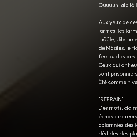
Ouuuuh lala là l
Aux yeux de ces
larmes, les la
mââle, dilemme 
de Mââles, le f
feu au dos des-
Ceux qui ont eu 
sont prisonniers
Été comme hiver
[REFRAIN]
Des mots, clair
échos de cœurs 
calomnies des l
dédales des plai