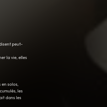
ed sweetness
,
ed texture
,
softly
disent peut-
 la vie, elles
 en solos,
cumulés, les
ait dans les