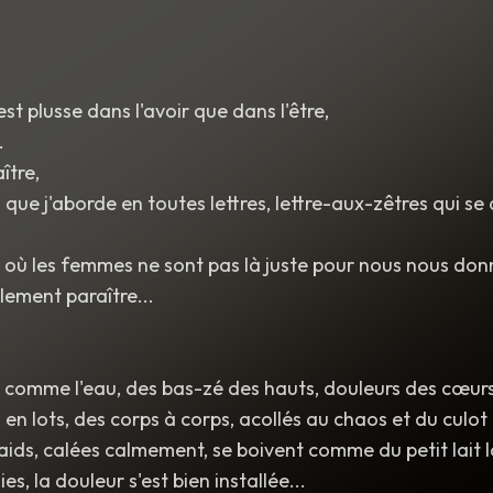
Engloutis" theme. Pure
,
ethereal
,
and shimmering. Whisper
caressing the notes with extreme tenderness. Liquid
,
honey
brilliant and light. No audience noise.
st plusse dans l'avoir que dans l'être,
.
ître,
que j'aborde en toutes lettres, lettre-aux-zêtres qui se 
ù les femmes ne sont pas là juste pour nous nous donner
lement paraître...
s comme l'eau, des bas-zé des hauts, douleurs des cœurs
en lots, des corps à corps, acollés au chaos et du culot 
aids, calées calmement, se boivent comme du petit lait l
es, la douleur s'est bien installée...