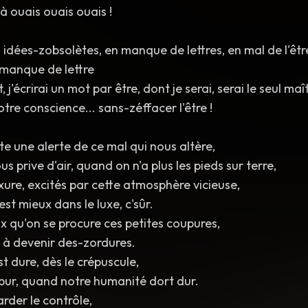
à ouais ouais ouais !
rs idées-zobsolètes, en manque de lettres, en mal de l'êt
n manque de lettre
, j'écrirai un mot par être, dont je serai, serai le seul maî
tre conscience... sans-zéffacer l'être !
ste une alerte de ce mal qui nous altère,
s prive d'air, quand on n'a plus les pieds sur terre,
uxure, excités par cette atmosphère vicieuse,
est mieux dans le luxe, c'sûr.
rix qu'on se procure ces petites coupures,
 à devenir des-zordures.
st dure, dès le crépuscule,
 pur, quand notre humanité dort dur.
rder le contrôle,