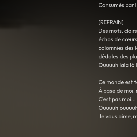
Consumés par le
[REFRAIN]
Des mots, clair
échos de cœurs 
calomnies des l
dédales des plai
Ouuuuh lala là l
Ce monde est t
À base de moi, 
C'est pas moi... 
Ouuuuh ouuuuh