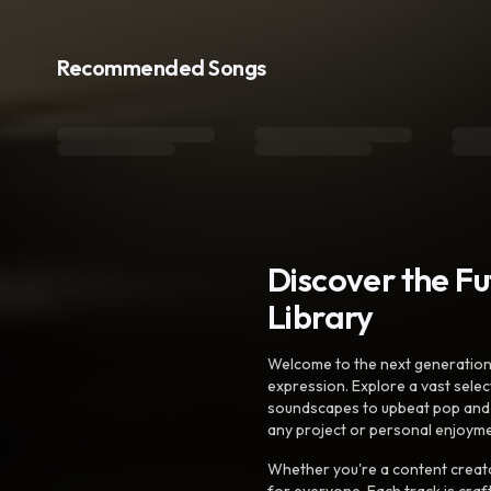
Recommended Songs
Discover the F
Library
Welcome to the next generation o
expression. Explore a vast sele
soundscapes to upbeat pop and de
any project or personal enjoyme
Whether you're a content creato
for everyone. Each track is craf