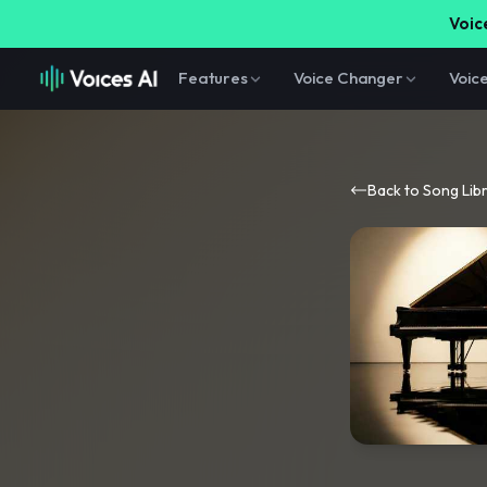
Voice
Features
Voice Changer
Voic
Back to Song Lib