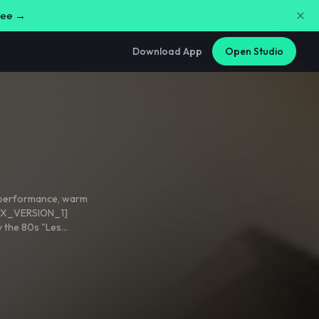
free →
Download App
Open Studio
 performance
,
warm
OIX_VERSION_1]
y the 80s "Les
 honeyed and pure
and comforting
,
with
ng.
 performance
,
warm
SION_2] Vocals:
0s "Les Mondes