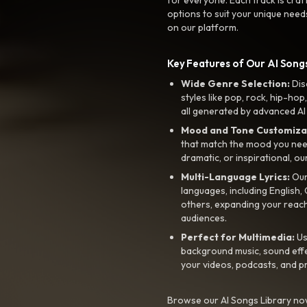
options to suit your unique need
on our platform.
Key Features of Our AI Songs
Wide Genre Selection:
Dis
styles like pop, rock, hip-hop
all generated by advanced AI
Mood and Tone Customiza
that match the mood you need-
dramatic, or inspirational, ou
Multi-Language Lyrics:
Our 
languages, including English
others, expanding your reach
audiences.
Perfect for Multimedia:
Us
background music, sound effec
your videos, podcasts, and p
Browse our AI Songs Library now