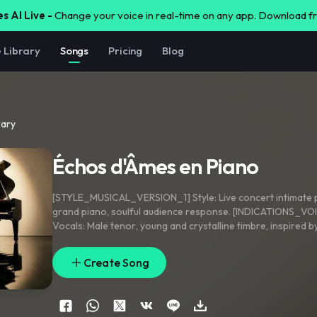
s AI Live -
Change your voice in real-time on any app. Download 
e Library
Songs
Pricing
Blog
rary
Échos d'Âmes en Piano
[STYLE_MUSICAL_VERSION_1] Style: Live concert intimate
grand piano
,
soulful audience response. [INDICATIONS_V
Vocals: Male tenor
,
young and crystalline timbre
,
inspired b
Mondes Engloutis" theme. Airy
,
light
,
and incredibly soft. A
vocal line that floats above the piano. Delicate
,
emotional
,
Create Song
the clarity of a childhood memory. Organic and fluid phrasi
[STYLE_MUSICAL_VERSION_2] Style: Intimate piano-vocal
grand piano
,
acoustic resonance. [INDICATIONS_VOIX_VER
Male tenor
,
young and crystalline timbre
,
inspired by the 8