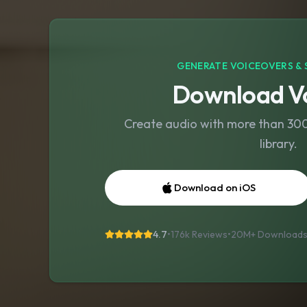
GENERATE VOICEOVERS & 
Download Vo
Create audio with more than 300 
library.
Download on iOS
4.7
•
176k Reviews
•
20M+
Download