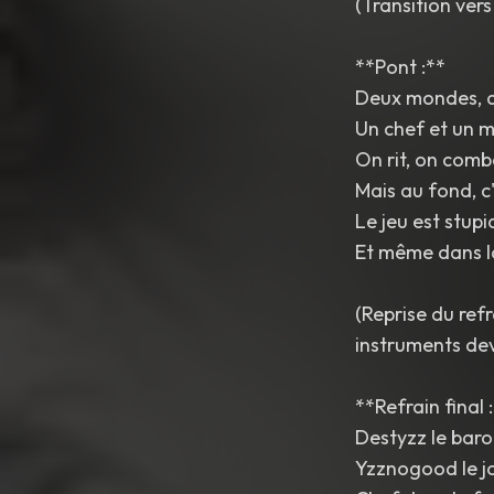
(Transition vers
**Pont :**
Deux mondes, d
Un chef et un m
On rit, on comb
Mais au fond, c'
Le jeu est stupid
Et même dans l
(Reprise du ref
instruments dev
**Refrain final 
Destyzz le baro
Yzznogood le j