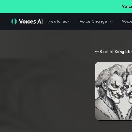
Voice
Features
Voice Changer
Voic
Back to Song Lib