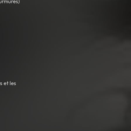
murmurés)
 et les