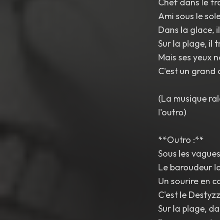
Chef dans le fr
Ami sous le solei
Dans la glace, i
Sur la plage, il t
Mais ses yeux n
C'est un grand 
(La musique rale
l'outro)
**Outro :**
Sous les vagues,
Le baroudeur la
Un sourire en c
C'est le Destyzz
Sur la plage, da