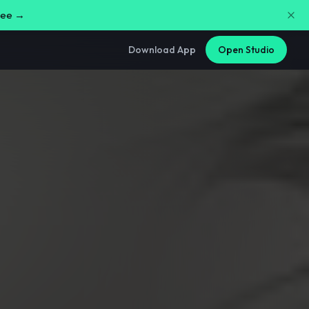
free →
Download App
Open Studio