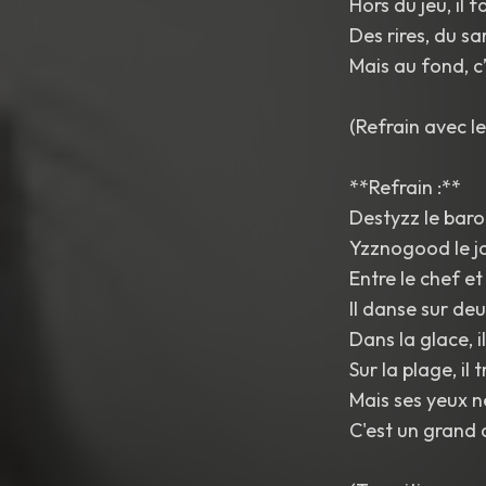
Hors du jeu, il 
Des rires, du sa
Mais au fond, c’
(Refrain avec l
**Refrain :**
Destyzz le baro
Yzznogood le j
Entre le chef et
Il danse sur de
Dans la glace, i
Sur la plage, il t
Mais ses yeux n
C'est un grand 