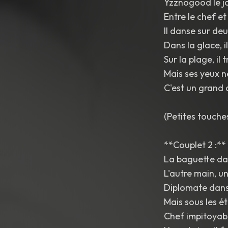
Yzznogood le j
Entre le chef et
Il danse sur de
Dans la glace, i
Sur la plage, il t
Mais ses yeux n
C'est un grand 
(Petites touche
**Couplet 2 :**
La baguette dan
L'autre main, u
Diplomate dans 
Mais sous les ét
Chef impitoyab