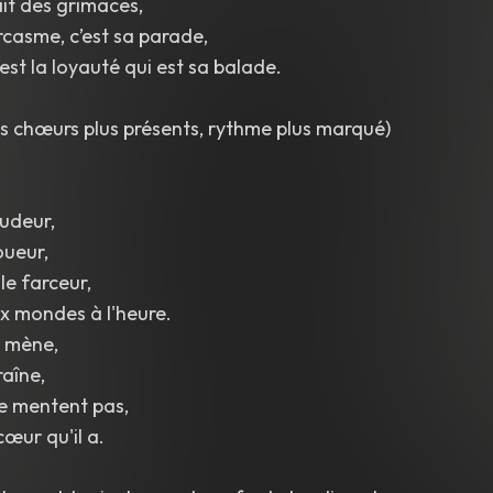
fait des grimaces,
rcasme, c’est sa parade,
est la loyauté qui est sa balade.
es chœurs plus présents, rythme plus marqué)
udeur,
oueur,
 le farceur,
ux mondes à l'heure.
l mène,
raîne,
e mentent pas,
cœur qu'il a.