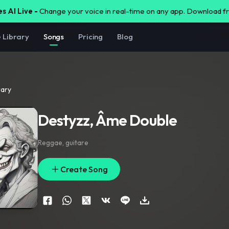
s AI Live -
Change your voice in real-time on any app. Download 
e Library
Songs
Pricing
Blog
rary
Destyzz, Âme Double
Reggae
,
guitare
Create Song