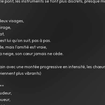
 le pont, les instruments se font plus discrets, presque 
eux visages,
irage,
at,
est lui qu'on suit, pas à pas.
e, mais l'amitié est vraie,
a neige, son cœur jamais ne cède.
rain avec une montée progressive en intensité, les chœurs
iennent plus vibrants)
:**
udeur,
oueur,