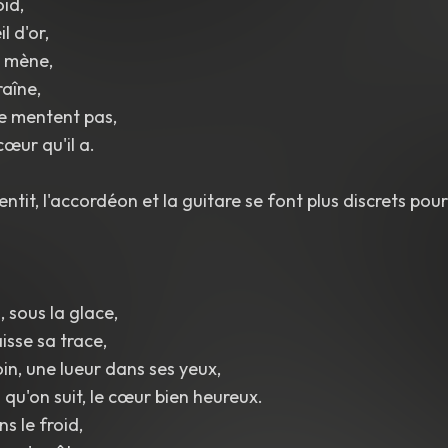
oid,
l d'or,
l mène,
raîne,
e mentent pas,
cœur qu'il a.
ntit, l'accordéon et la guitare se font plus discrets pour
 sous la glace,
isse sa trace,
oin, une lueur dans ses yeux,
 qu'on suit, le cœur bien heureux.
ns le froid,