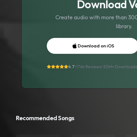
Download Vo
Create audio with more than 300 
library.
Download on iOS
4.7
•
176k Reviews
•
20M+
Download
Recommended Songs