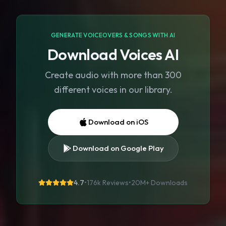
GENERATE VOICEOVERS & SONGS WITH AI
Download Voices AI
Create audio with more than 300
different voices in our library.
Download on iOS
Download on Google Play
4.7
•
176k Reviews
•
20M+
Downloads