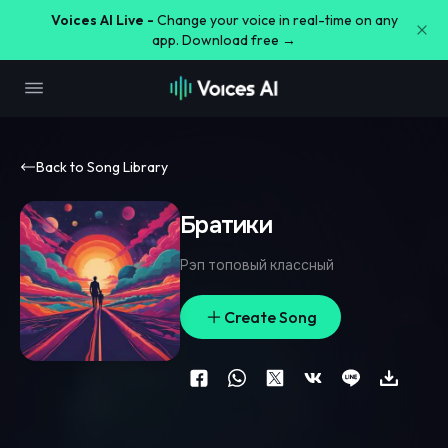
Voices AI Live -
Change your voice in real-time on any
app. Download free →
Back to Song Library
Братики
Рэп топовый классный
Create Song