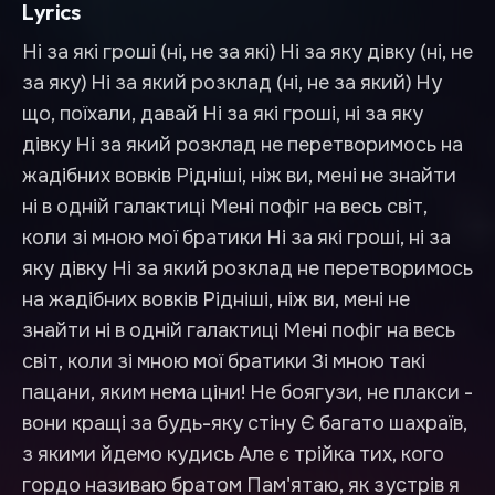
Lyrics
Ні за які гроші (ні, не за які) Ні за яку дівку (ні, не
за яку) Ні за який розклад (ні, не за який) Ну
що, поїхали, давай Ні за які гроші, ні за яку
дівку Ні за який розклад не перетворимось на
жадібних вовків Рідніші, ніж ви, мені не знайти
ні в одній галактиці Мені пофіг на весь світ,
коли зі мною мої братики Ні за які гроші, ні за
яку дівку Ні за який розклад не перетворимось
на жадібних вовків Рідніші, ніж ви, мені не
знайти ні в одній галактиці Мені пофіг на весь
світ, коли зі мною мої братики Зі мною такі
пацани, яким нема ціни! Не боягузи, не плакси -
вони кращі за будь-яку стіну Є багато шахраїв,
з якими йдемо кудись Але є трійка тих, кого
гордо називаю братом Пам'ятаю, як зустрів я