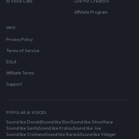
AI Voice Calls
Live for Creators
Affiliate Program
INFO
Privacy Policy
Terms of Service
EULA
Affiliate Terms
Support
POPULAR AI VOICES
Sound like Donald
Sound like Elon
Sound like Ghostface
Sound like Santa
Sound like Kratos
Sound like Joe
Sound like Cristiano
Sound like Barack
Sound like Villager