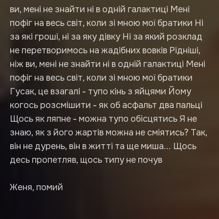
ви, мені не знайти ні в одній галактиці Мені
пофіг на весь світ, коли зі мною мої братики Ні
за які гроші, ні за яку дівку Ні за який розклад
не перетворимось на жадібних вовків Рідніші,
ніж ви, мені не знайти ні в одній галактиці Мені
пофіг на весь світ, коли зі мною мої братики
Гусак, це взагалі - тупо кінь з яйцями Йому
когось розсмішити - як об асфальт два пальці
Щось як ляпне - можна тупо обісцятись Я не
знаю, як з його жартів можна не сміятись? Так,
він не дурень, він в житті та ще миша... Щось
десь пропетляв, щось типу не почув
Женя, помий