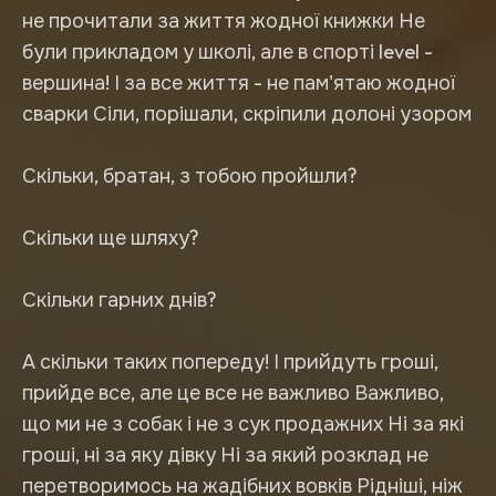
не прочитали за життя жодної книжки Не
були прикладом у школі, але в спорті level -
вершина! І за все життя - не пам'ятаю жодної
сварки Сіли, порішали, скріпили долоні узором
Скільки, братан, з тобою пройшли?
Скільки ще шляху?
Скільки гарних днів?
А скільки таких попереду! І прийдуть гроші,
прийде все, але це все не важливо Важливо,
що ми не з собак і не з сук продажних Ні за які
гроші, ні за яку дівку Ні за який розклад не
перетворимось на жадібних вовків Рідніші, ніж