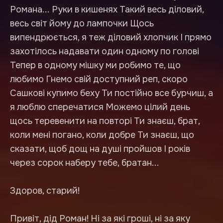
Романа... Руки в кишенях Такий весь діловий,
весь світ йому до лампочки Щось
випендрюється, я теж діловий хлопчик І прямо
захотілось надавати один одному по голові
Тепер в одному мішку ми робимо те, що
любимо Гнемо свій доступний реп, скоро
Сашкові купимо беху Ти постійно все бурчиш, а
я люблю сперечатися Можемо цілий день
щось теревенити на повторі Ти знаєш, брат,
коли мені погано, коли добре Ти знаєш, що
сказати, щоб дощ на душі пройшов І років
через сорок наберу тебе, братан...
Здоров, старий!
Привіт, дід Роман! Ні за які гроші, ні за яку