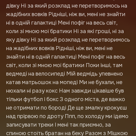
дівку Ні за який розклад не перетворимось на
жадібних вовків Рідніші, ніж ви, мені не знайти
ні в одній галактиці Мені пофіг на весь світ,
коли зі мною мої братики Ні за які гроші, ні за
яку дівку Ні за який розклад не перетворимось
на жадібних вовків Рідніші, ніж ви, мені не
знайти ні в одній галактиці Мені пофіг на весь
світ, коли зі мною мої братики Поки інші, там
ведмеді на велосипеді Мій ведмідь упевнено
катав матрьошок на мопеді Ми не бухали, не
нюхали ні разу кокс Нам завжди цікавіше був
тільки футбол і бокс З одного міста, де важко
не отримати по бороді Де ще змалку крокуєш
над прірвою по дроту Ппп, по холоду ми їдемо
записувати треки І мені так приємно, за
спиною стоїть братан на беку Разом з Мішкою