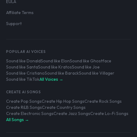
EULA
Affiliate Terms
Support
POPULAR AI VOICES
Sound like Donald
Sound like Elon
Sound like Ghostface
Sound like Santa
Sound like Kratos
Sound like Joe
Sound like Cristiano
Sound like Barack
Sound like Villager
Sound like TikTok
All Voices →
CREATE AI SONGS
Create Pop Songs
Create Hip Hop Songs
Create Rock Songs
Create R&B Songs
Create Country Songs
Create Electronic Songs
Create Jazz Songs
Create Lo-Fi Songs
All Songs →