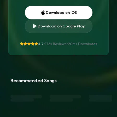
Download on iOS
Download on Google Play
4.7
•
176k Reviews
•
20M+
Downloads
Recommended Songs