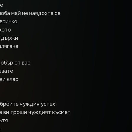
се
лоба май не наядохте се
 всичко
кото
е държи
алягане
добър от вас
авате
ви клас
 броите чуждия успех
е ви троши чуждият късмет
ътя
м