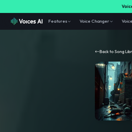
Voice
Features
Voice Changer
Voic
Back to Song Lib