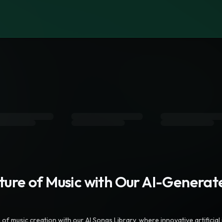
s
uture of Music with Our AI-Genera
f music creation with our AI Songs Library, where innovative artificial 