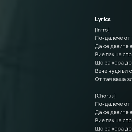
Lyrics
[Intro]
По-далече от 
Да се давите 
Вие пак не сп
Що за хора д
Вече чудя ви 
От тая ваша зл
[Chorus]
По-далече от 
Да се давите 
Вие пак не сп
Що за хора д