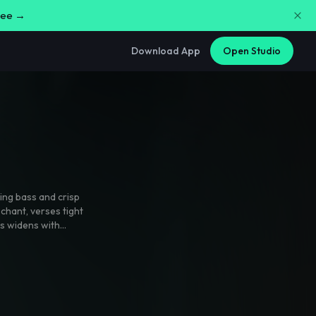
free →
Download App
Open Studio
ding bass and crisp
 chant
,
verses tight
us widens with
repeat drops the