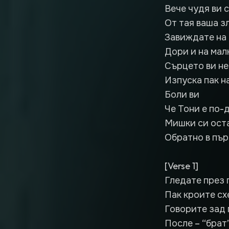
Вече чудя ви 
От тая ваша з
Завиждате на
Дори и на мал
Сърцето ви н
Изпуска пак н
Боли ви
Че Тони е по-
Мишки си ост
Обратно в пър
[Verse 1]
Гледате през 
Пак кроите сх
Говорите зад 
После – “брат