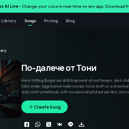
s AI Live -
Change your voice in real-time on any app. Download 
e Library
Songs
Pricing
Blog
rary
По-далече от Тони
Hard-hitting Bulgarian drill/trap beat at mid tempo
,
dark sli
hats under aggressive male vocals; hook built on a shouted
and confrontational
,
with occasional pitched ad-libs; chor
stacked gang vocals and subtle choir pad for drama
,
final 
beat for an a cappella sting before slamming back in
Create Song