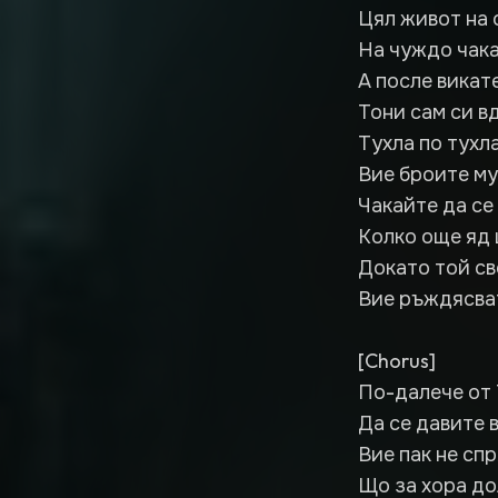
Цял живот на 
На чуждо чак
А после викате
Тони сам си в
Тухла по тухл
Вие броите му
Чакайте да се
Колко още яд 
Докато той св
Вие ръждясват
[Chorus]
По-далече от 
Да се давите 
Вие пак не сп
Що за хора д