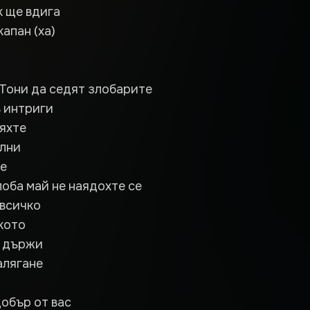
 ще вдига
апан (ха)
Тони да седят злобарите
в интриги
ряхте
олни
се
лоба май не наядохте се
 всичко
кото
е държи
алягане
добър от вас