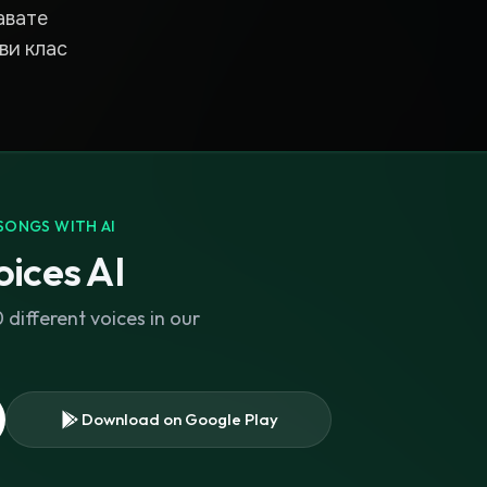
авате
ви клас
SONGS WITH AI
ices AI
different voices in our
Download on Google Play