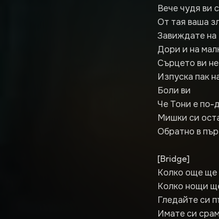
Вече чудя ви 
От тая ваша з
Завиждате на
Дори и на мал
Сърцето ви н
Изпуска пак н
Боли ви
Че Тони е по-
Мишки си ост
Обратно в пър
[Bridge]
Колко още ще
Колко нощи щ
Гледайте си п
Имате си сра