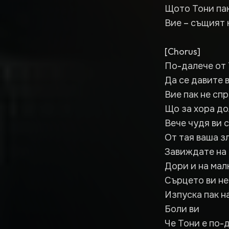
Щото Тони пак
Вие – същият к
[Chorus]
По-далече от 
Да се давите 
Вие пак не сп
Що за хора д
Вече чудя ви 
От тая ваша з
Завиждате на
Дори и на мал
Сърцето ви н
Изпуска пак н
Боли ви
Че Тони е по-