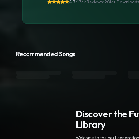
4.7
•
176k Reviews
•
20M+
Download
Recommended Songs
Discover the F
Library
Welcome to the next generation o