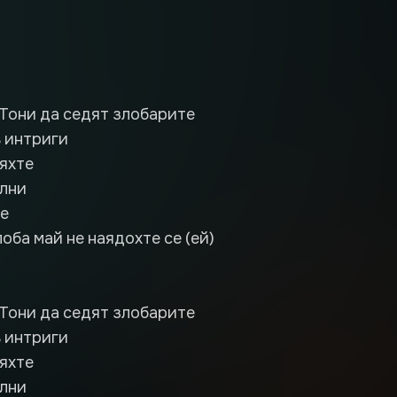
Тони да седят злобарите
в интриги
ряхте
олни
се
оба май не наядохте се (ей)
Тони да седят злобарите
в интриги
ряхте
олни