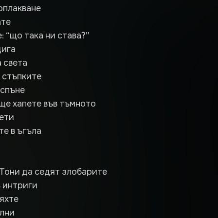
оплакване
ате
: “що така ни става?”
дига
а света
 стъпките
 спъне
ще хапете във тъмното
ети
е в ъгъла
Тони да седят злобарите
в интриги
ряхте
олни