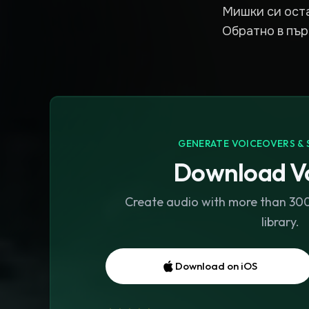
Мишки си ост
Обратно в пър
GENERATE VOICEOVERS & 
Download Vo
Create audio with more than 300 
library.
Download on iOS