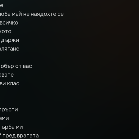
се
лоба май не наядохте се
 всичко
кото
е държи
алягане
добър от вас
авате
ви клас
пръсти
еми
гърба ми
” пред вратата