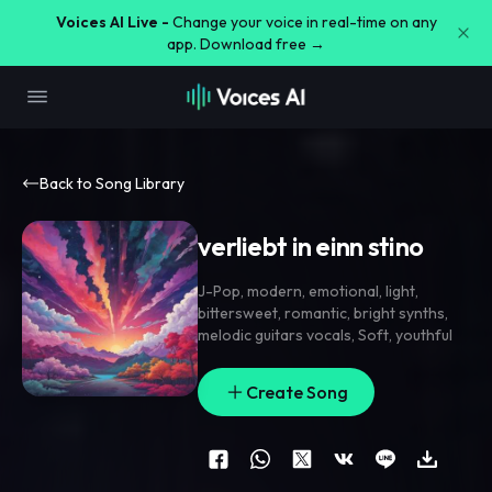
Voices AI Live -
Change your voice in real-time on any
app. Download free →
Back to Song Library
verliebt in einn stino
J-Pop
,
modern
,
emotional
,
light
,
bittersweet
,
romantic
,
bright synths
,
melodic guitars vocals
,
Soft
,
youthful
Create Song