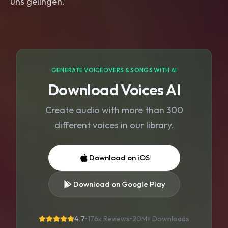
GENERATE VOICEOVERS & SONGS WITH AI
Download Voices AI
Create audio with more than 300
different voices in our library.
Download on iOS
Download on Google Play
4.7
•
176k Reviews
•
20M+
Downloads