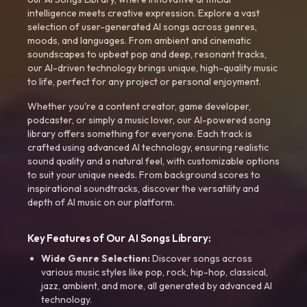
intelligence meets creative expression. Explore a vast
selection of user-generated AI songs across genres,
moods, and languages. From ambient and cinematic
soundscapes to upbeat pop and deep, resonant tracks,
our AI-driven technology brings unique, high-quality music
to life, perfect for any project or personal enjoyment.
Whether you're a content creator, game developer,
podcaster, or simply a music lover, our AI-powered song
library offers something for everyone. Each track is
crafted using advanced AI technology, ensuring realistic
sound quality and a natural feel, with customizable options
to suit your unique needs. From background scores to
inspirational soundtracks, discover the versatility and
depth of AI music on our platform.
Key Features of Our AI Songs Library:
Wide Genre Selection:
Discover songs across
various music styles like pop, rock, hip-hop, classical,
jazz, ambient, and more, all generated by advanced AI
technology.