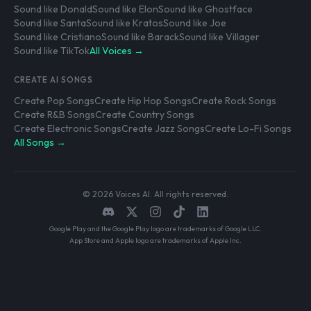
Sound like Donald
Sound like Elon
Sound like Ghostface
Sound like Santa
Sound like Kratos
Sound like Joe
Sound like Cristiano
Sound like Barack
Sound like Villager
Sound like TikTok
All Voices →
CREATE AI SONGS
Create Pop Songs
Create Hip Hop Songs
Create Rock Songs
Create R&B Songs
Create Country Songs
Create Electronic Songs
Create Jazz Songs
Create Lo-Fi Songs
All Songs →
© 2026 Voices AI. All rights reserved.
Google Play and the Google Play logo are trademarks of Google LLC.
App Store and Apple logo are trademarks of Apple Inc.