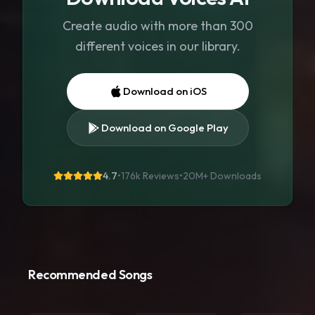
Create audio with more than 300
different voices in our library.
Download on iOS
Download on Google Play
4.7
•
176k Reviews
•
20M+
Downloads
Recommended Songs