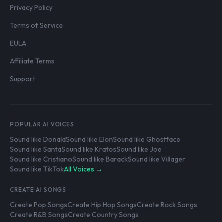
Privacy Policy
Terms of Service
EULA
Affiliate Terms
Support
POPULAR AI VOICES
Sound like Donald
Sound like Elon
Sound like Ghostface
Sound like Santa
Sound like Kratos
Sound like Joe
Sound like Cristiano
Sound like Barack
Sound like Villager
Sound like TikTok
All Voices →
CREATE AI SONGS
Create Pop Songs
Create Hip Hop Songs
Create Rock Songs
Create R&B Songs
Create Country Songs