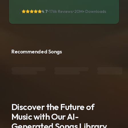
4.7
•
176k Reviews
•
20M+
Downloads
Recommended Songs
Discover the Future of
Music with Our AI-
Generated Songs Library