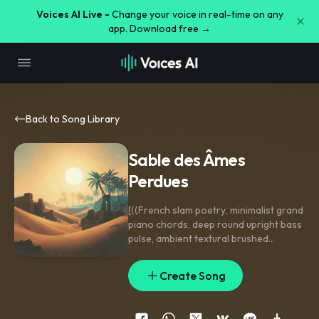
Voices AI Live -
Change your voice in real-time on any
app. Download free →
Back to Song Library
Sable des Âmes
Perdues
[((French slam poetry
,
minimalist grand
piano chords
,
deep round upright bass
pulse
,
ambient textural brushed
percussion
,
slow tempo
,
very deep
gravelly male baritone voice
,
intimate
Create Song
spoken word delivery
,
high gravitas
,
melancholic and cinematic
atmosphere
,
authentic
,
universal))]