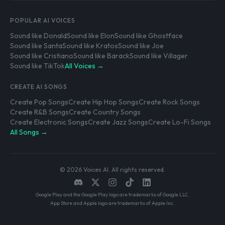
POPULAR AI VOICES
Sound like Donald
Sound like Elon
Sound like Ghostface
Sound like Santa
Sound like Kratos
Sound like Joe
Sound like Cristiano
Sound like Barack
Sound like Villager
Sound like TikTok
All Voices →
CREATE AI SONGS
Create Pop Songs
Create Hip Hop Songs
Create Rock Songs
Create R&B Songs
Create Country Songs
Create Electronic Songs
Create Jazz Songs
Create Lo-Fi Songs
All Songs →
© 2026 Voices AI. All rights reserved.
Google Play and the Google Play logo are trademarks of Google LLC.
App Store and Apple logo are trademarks of Apple Inc.