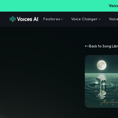
Voice
Features
Voice Changer
Voic
Back to Song Lib