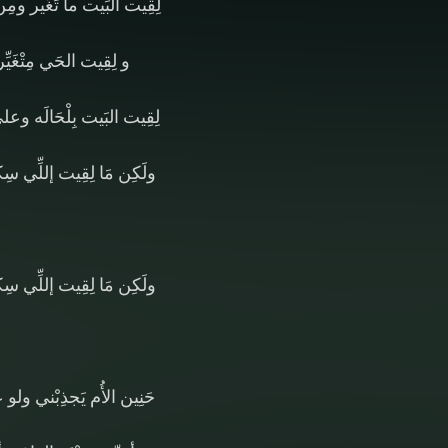
لِقِيت البَيت ما تَغَير ومِن
و لِقِيت الحَي مِتْغَيّ
لِقِيت البَيت بِلْحَالَه وعل
ولَكِن مَا لِقِيت إللِّي سِ
ولَكِن مَا لِقِيت إللِّي سِ
حَنِين الأُم يَجذِبْني و