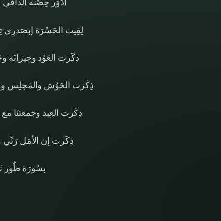
أدَوِّر حِضْنَه الدافي 
لِقِيت الحَسْرَة إبصَدرِي تِج
ذِكَرت العَوُد وجِيرَانَه و
ذِكَرت الحَوُش والمَجلِس وفِن
ذِكَرت العِيد وجَمعَتنَا مع
ذِكَرت إن الأمَل رَبِّي وَع
بسُورَة طُور نَز