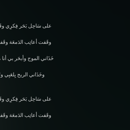
على سَاحِل بَحَر فِكرِي وقَ
وقَفت أعاتِب الدَمعَة وقَ
خَذَاني الموج وأبحَر بي أنا
وخَذَاني الريح يِلعَبِي و
على سَاحِل بَحَر فِكرِي وقَ
وقَفت أعاتِب الدَمعَة وقَ