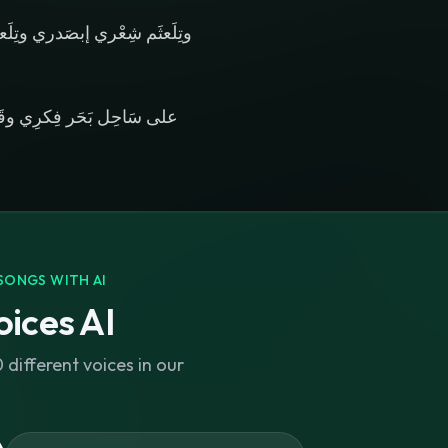
وتِلَعثَم شِعْري إبصَدري وتِلَع
SONGS WITH AI
ices AI
different voices in our