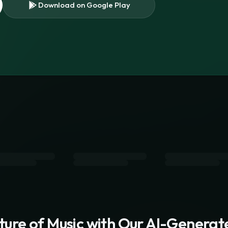
Download on Google Play
s
uture of Music with Our AI-Genera