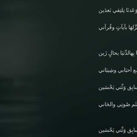
َدنَا نِلتِقي بَعدَين
َّلهَا بآيآتٍ وقُرآني
ِهالدِّنيَا بحالٍ زَين
 مَع أحبَابي وشِيبَاني
بِق وَنِّتي يَحْسَين
ثَم صُوتِي والحَاني
ابِق وَنِّتي يَحْسَين