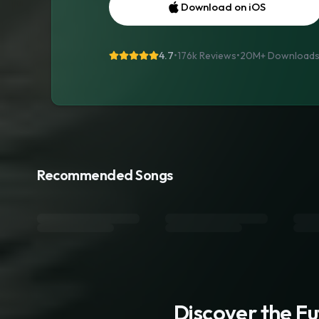
Download on iOS
4.7
•
176k Reviews
•
20M+
Download
Recommended Songs
Discover the F