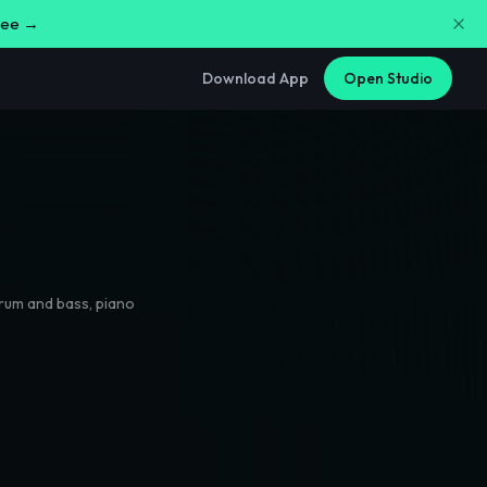
free →
Download App
Open Studio
rum and bass
,
piano