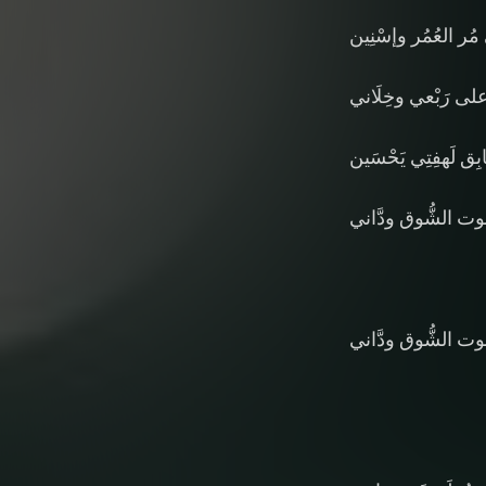
ُر العُمُر وإسْنِين
 على رَبْعي وخِلَاني
بِق لَهفِتِي يَحْسَين
صُوت الشُّوق ودَّاني
صُوت الشُّوق ودَّاني