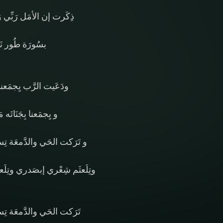
ذِكَرت إن الأمَل رَبِّي وَع
بسُورَة طُور نَز
ودَعَيت الرَّب يِجمَعنا ب
و يِجمَعنا بِجَنَاتَه
و تَرَكت الحَي والدَّمعَة تِسا
وتِلَعثَم شِعْري إبصَدري وتِلَع
تَرَكت الحَي والدَّمعَة تِس