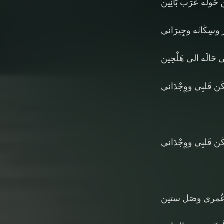
 حُولَه عَرَب بَانِين
ِر وسِكَانَه وجِيرَاني
ى حَالَه الى هَلْحِين
كَن قَلبِي ووِجْدَاني
كَن قَلبِي ووِجْدَاني
لو عُمري وصَل ستين