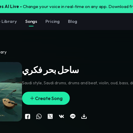
s AI Live -
Change your voice in real-time on any app. Download 
e Library
Songs
Pricing
Blog
rary
ساحل بحر فكري
Saudi style
,
Saudi drums
,
drums and beat
,
violin
,
oud
,
bass
,
d
Create Song