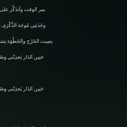
يمر الوقت وأتذَكَّر على م
وخَذَتنِي مُوجَة الذِّكْرَى
نِصِيت الخَرْج والخَطْوَة تِسَا
حَنِين الدَار يَجذِبْني و
حَنِين الدَار يَجذِبْني و