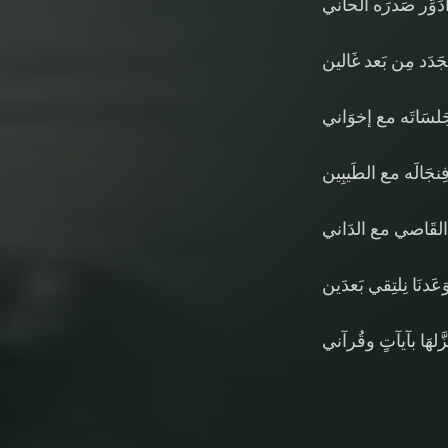
أدَوِّر صَدرَه الحاني
َدَد مِن بَعد غَالين
جَلسَاتَه مع إخوَاني
جَالَه مع الطَيبِين
 القَاصي مع الدَاني
َدنَا نِلتِقي بَعدَين
َّلهَا بآيآتٍ وقُرآني