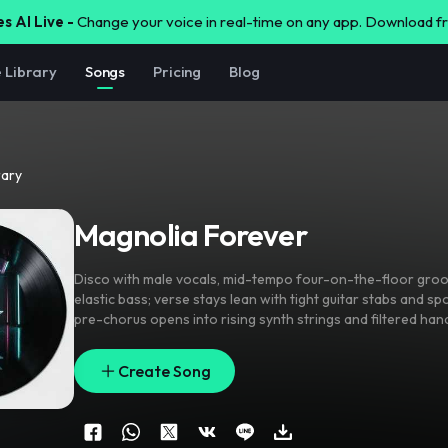
s AI Live -
Change your voice in real-time on any app. Download 
e Library
Songs
Pricing
Blog
rary
Magnolia Forever
Disco with male vocals
,
mid-tempo four-on-the-floor gro
elastic bass; verse stays lean with tight guitar stabs and s
pre-chorus opens into rising synth strings and filtered han
blooms with stacked doubles and gang chants on the ancho
effects ear candy: reverse swells before the hook
,
sparkly 
Create Song
between lines
,
and a brief tape-stop into the final chorus. 
punchy mix with a retro dancefloor sheen.
,
disco