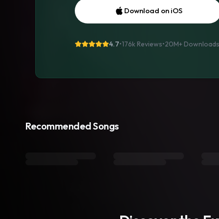
Download on iOS
4.7
•
176k Reviews
•
20M+
Download
Recommended Songs