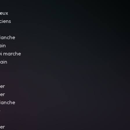
vœux
ciens
blanche
ain
ui marche
main
er
er
blanche
e
er