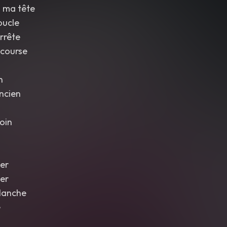
 ma tête
oucle
rrête
 course
n
ncien
loin
er
er
blanche
e