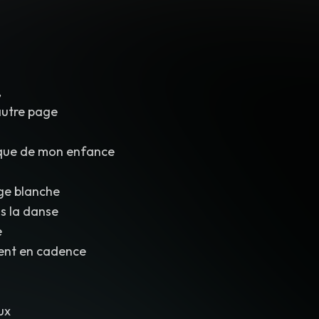
,
autre page
que de mon enfance
age blanche
s la danse
e
ent en cadence
ux