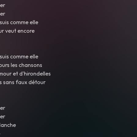
er
er
 suis comme elle
r veut encore
 suis comme elle
ours les chansons
mour et d'hirondelles
s sans faux détour
er
er
blanche
e