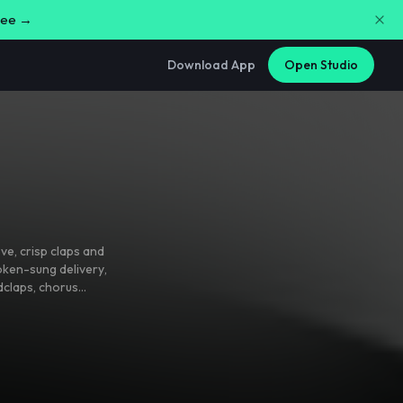
free →
Download App
Open Studio
ove
,
crisp claps and
poken-sung delivery
,
dclaps
,
chorus
r phrase. Special-
arpeggio hits
Bright
,
glossy
,