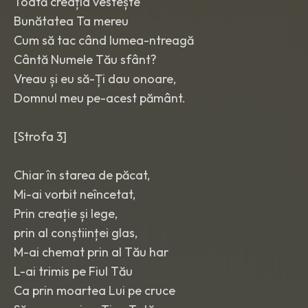
Toată creația vestește
Bunătatea Ta mereu
Cum să tac când lumea-ntreagă
Cântă Numele Tău sfânt?
Vreau și eu să-Ți dau onoare,
Domnul meu pe-acest pământ.
[Strofa 3]
Chiar în starea de păcat,
Mi-ai vorbit neîncetat,
Prin creație și lege,
prin al conștiinței glas,
M-ai chemat prin al Tău har
L-ai trimis pe Fiul Tău
Ca prin moartea Lui pe cruce