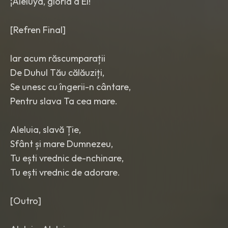
¡Aleluya, gloria a Él!
[Refren Final]
Iar acum răscumparații
De Duhul Tău călăuziți,
Se unesc cu îngerii-n cântare,
Pentru slava Ta cea mare.
Aleluia, slavă Ție,
Sfânt și mare Dumnezeu,
Tu ești vrednic de-nchinare,
Tu ești vrednic de adorare.
[Outro]