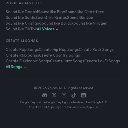
POPULAR AI VOICES
Sound like Donald
Sound like Elon
Sound like Ghostface
Sound like Santa
Sound like Kratos
Sound like Joe
Sound like Cristiano
Sound like Barack
Sound like Villager
Sound like TikTok
All Voices →
CREATE AI SONGS
Create Pop Songs
Create Hip Hop Songs
Create Rock Songs
Create R&B Songs
Create Country Songs
Create Electronic Songs
Create Jazz Songs
Create Lo-Fi Songs
All Songs →
© 2026 Voices AI. All rights reserved.
Google Play and the Google Play logo are trademarks of Google LLC.
App Store and Apple logo are trademarks of Apple Inc.