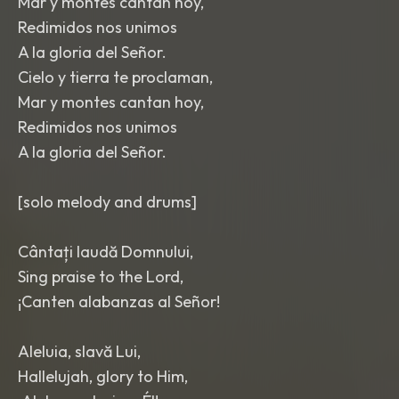
Mar y montes cantan hoy,
Redimidos nos unimos
A la gloria del Señor.
Cielo y tierra te proclaman,
Mar y montes cantan hoy,
Redimidos nos unimos
A la gloria del Señor.
[solo melody and drums]
Cântați laudă Domnului,
Sing praise to the Lord,
¡Canten alabanzas al Señor!
Aleluia, slavă Lui,
Hallelujah, glory to Him,