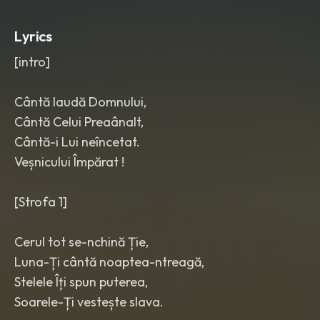
Lyrics
[intro]
Cântă laudă Domnului,
Cântă Celui Preaânalt,
Cântă-i Lui neîncetat.
Veșnicului Împărat !
[Strofa 1]
Cerul tot se-nchină Ție,
Luna-Ți cântă noaptea-ntreagă,
Stelele Îți spun puterea,
Soarele-Ți vestește slava.