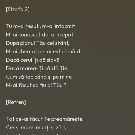
[Strofa 2]
Tu m-ai țesut , m-ai întocmit
M-ai cunoscut de la-nceput
După planul Tău cel sfânt,
M-ai chemat pe-acest pământ.
Dacă cerul Îți dă slavă,
Dacă marea-Ți cântă Ție,
Cum să tac când și pe mine
M-ai făcut sa fiu al Tău ?
[Refren]
Tot ce-ai făcut Te preamărește,
Cer și mare, munți și zări,