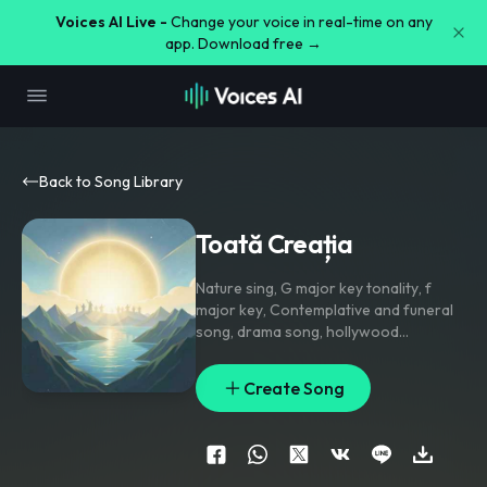
Voices AI Live -
Change your voice in real-time on any
app. Download free →
Back to Song Library
Toată Creația
Nature sing
,
G major key tonality
,
f
major key
,
Contemplative and funeral
song
,
drama song
,
hollywood
sountrack song
,
Drummer boy
,
snare
drum
,
field drum
,
side drum
,
military
Create Song
drum
,
acoustic drums
,
tambourines
,
hip
hop
,
Crescento in tonality
,
crescento
in instrumental
,
Praise and worship.
Australian and american style drums
and orchestra
,
soundtrack