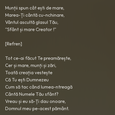
Munții spun cât ești de mare,
Marea-Ți cântă cu-nchinare,
Vântul ascultă glasul Tău,
“Sfânt și mare Creator !”
[Refren]
Tot ce-ai făcut Te preamărește,
Cer și mare, munți și zări,
Toată creația vestește
Că Tu ești Dumnezeu
Cum să tac când lumea-ntreagă
Cântă Numele Tău sfânt?
Vreau și eu să-Ți dau onoare,
Domnul meu pe-acest pământ.