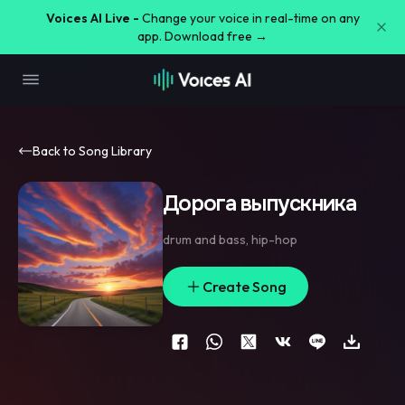
Voices AI Live -
Change your voice in real-time on any
app. Download free →
Back to Song Library
Дорога выпускника
drum and bass
,
hip-hop
Create Song