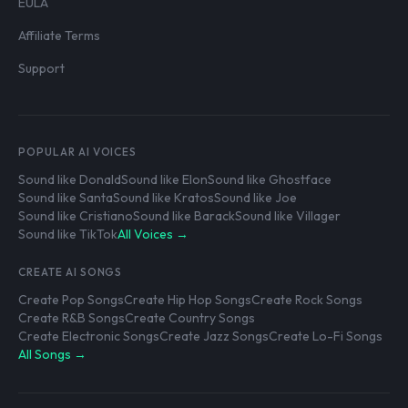
EULA
Affiliate Terms
Support
POPULAR AI VOICES
Sound like Donald
Sound like Elon
Sound like Ghostface
Sound like Santa
Sound like Kratos
Sound like Joe
Sound like Cristiano
Sound like Barack
Sound like Villager
Sound like TikTok
All Voices →
CREATE AI SONGS
Create Pop Songs
Create Hip Hop Songs
Create Rock Songs
Create R&B Songs
Create Country Songs
Create Electronic Songs
Create Jazz Songs
Create Lo-Fi Songs
All Songs →