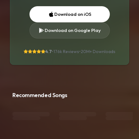
Download on iOS
Download on Google Play
4.7
•
176k Reviews
•
20M+
Downloads
Recommended Songs