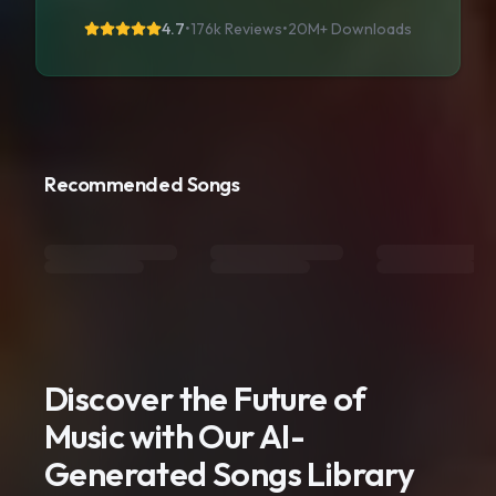
4.7
•
176k Reviews
•
20M+
Downloads
Recommended Songs
Discover the Future of
Music with Our AI-
Generated Songs Library