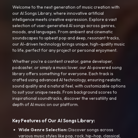
Welcome to the next generation of music creation with
our AI Songs Library, where innovative artificial
intelligence meets creative expression. Explore a vast
selection of user-generated AI songs across genres,
moods, and languages. From ambient and cinematic
soundscapes to upbeat pop and deep, resonant tracks,
our AI-driven technology brings unique, high-quality music
to life, perfect for any project or personal enjoyment.
Whether you're a content creator, game developer,
podcaster, or simply a music lover, our AI-powered song
library offers something for everyone. Each track is
crafted using advanced AI technology, ensuring realistic
sound quality and a natural feel, with customizable options
to suit your unique needs. From background scores to
inspirational soundtracks, discover the versatility and
depth of AI music on our platform.
Key Features of Our AI Songs Library:
Wide Genre Selection:
Discover songs across
various music styles like pop, rock, hip-hop, classical,