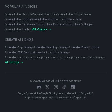
POPULAR AI VOICES
Sound like Donald
Sound like Elon
Sound like Ghostface
Sound like Santa
Sound like Kratos
Sound like Joe
Sound like Cristiano
Sound like Barack
Sound like Villager
Sound like TikTok
All Voices →
CREATE AI SONGS
Create Pop Songs
Create Hip Hop Songs
Create Rock Songs
Create R&B Songs
Create Country Songs
Create Electronic Songs
Create Jazz Songs
Create Lo-Fi Songs
All Songs →
© 2026 Voices AI. All rights reserved.
Google Play and the Google Play logo are trademarks of Google LLC.
App Store and Apple logo are trademarks of Apple Inc.