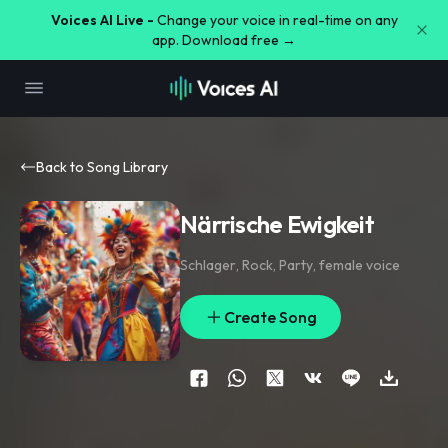
Voices AI Live -
Change your voice in real-time on any
app. Download free →
Back to Song Library
Närrische Ewigkeit
Schlager
,
Rock
,
Party
,
female voice
Create Song