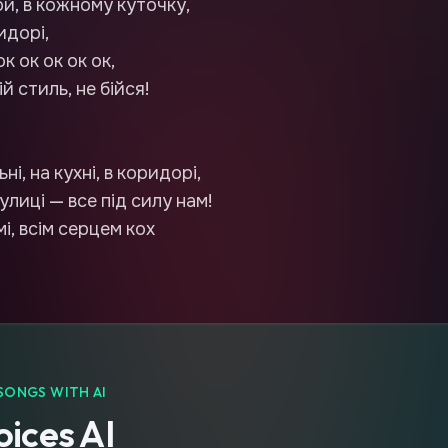
й, в кожному куточку,
идорі,
к ок ок ок ок,
й стиль, не бійся!
і, на кухні, в коридорі,
вулиці — все під силу нам!
і, всім серцем кох
SONGS WITH AI
ices AI