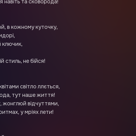
я навіть та сковорода!
й, в кожному куточку,
идорі,
й ключик,
й стиль, не бійся!
квітами світло ллється,
ода, тут наше життя!
, жонглюй відчуттями,
ритмах, у мріях лети!