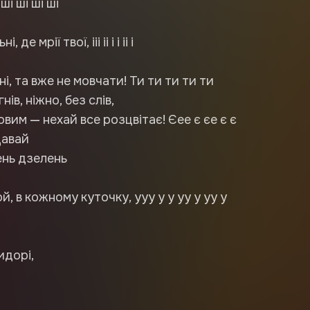
 ші ші ші ші
де мрії твої, ііі іі і і іі і
і, та вже не мовчати! Ти ти ти ти ти
нів, ніжно, без слів,
вим — нехай все розцвітає! Єее є єе є є
Давай
ень дзелень
, в кожному куточку, ууу у у уу у уу у
идорі,