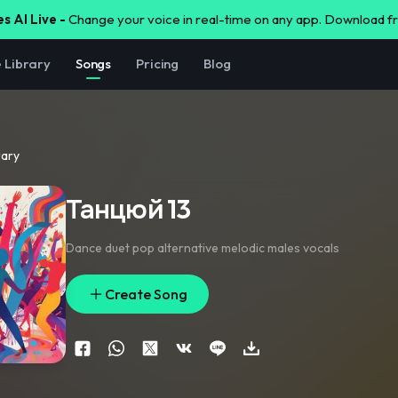
s AI Live -
Change your voice in real-time on any app. Download 
e Library
Songs
Pricing
Blog
rary
Танцюй 13
Dance duet pop alternative melodic males vocals
Create Song