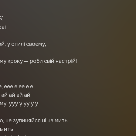
S]
оаі
, у стилі своєму,
му кроку — роби свій настрій!
 еее е ее е е
 ай ай ай ай
у, ууу у уу у у
, не зупиняйся ні на мить!
ь ить