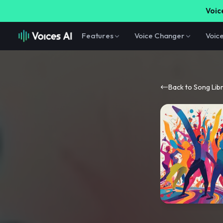
Voice
Features
Voice Changer
Voic
Back to Song Lib