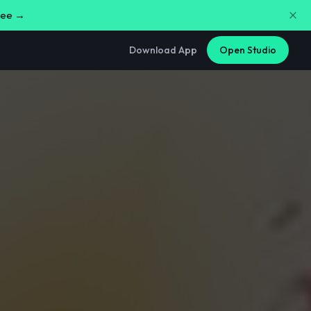
free →
Download App
Open Studio