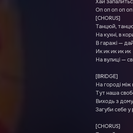
Хай запалитьс
Оп оп оп оп оп
[CHORUS]
Танцюй, танцю
На кухні, в кор
В гаражі — да
Ик ик ик ик ик
На вулиці — сві
[BRIDGE]
На городі між 
Тут наша своб
Виходь з дому
Загуби себе у 
[CHORUS]