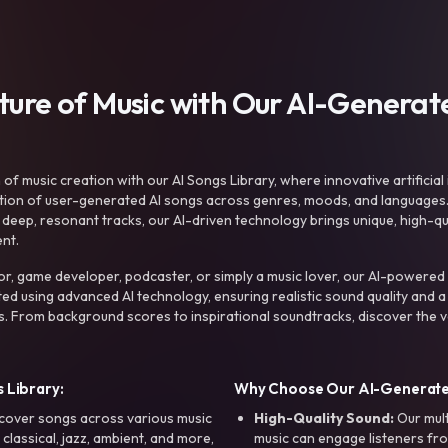
uture of Music with Our AI-Genera
f music creation with our AI Songs Library, where innovative artificial 
ction of user-generated AI songs across genres, moods, and languages
ep, resonant tracks, our AI-driven technology brings unique, high-quali
nt.
r, game developer, podcaster, or simply a music lover, our AI-powered
ted using advanced AI technology, ensuring realistic sound quality and a
s. From background scores to inspirational soundtracks, discover the ve
 Library:
Why Choose Our AI-Generat
cover songs across various music
High-Quality Sound:
Our mul
, classical, jazz, ambient, and more,
music can engage listeners fro