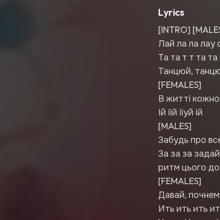
Lyrics
[INTRO] [MALE
Лай ла ла лау 
Та та т т та та
Танцюй, танцюй
[FEMALES]
В житті кожно
Ій іій ііуй ій
[MALES]
Забудь про все,
За за за задай
ритм цього дом
[FEMALES]
Давай, почнемо
Ить ить ить ит