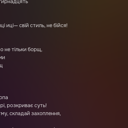
отирнадцять
ці иці— свій стиль, не бійся!
о не тільки борщ,
ми
щ
 опа
рі, розкриває суть!
тму, складай захоплення,