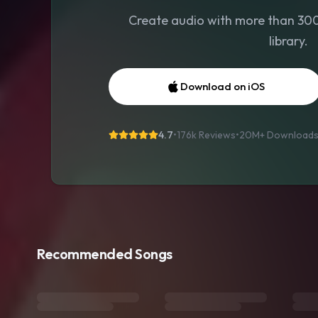
Create audio with more than 300 
library.
Download on iOS
4.7
•
176k Reviews
•
20M+
Download
Recommended Songs