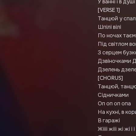
У ванні і в душі
[VERSE 1]
Танцюй у спальні, 
Шпілі вілі
По ночах таємн
Під світлом вог
З серцем бузко
Дзвіночками 
Дзелень дзел
[CHORUS]
Танцюй, танцюй
Сідничками
Оп оп оп опа
На кухні, в кор
В гаражі
Жіііі жііі жі жі і і