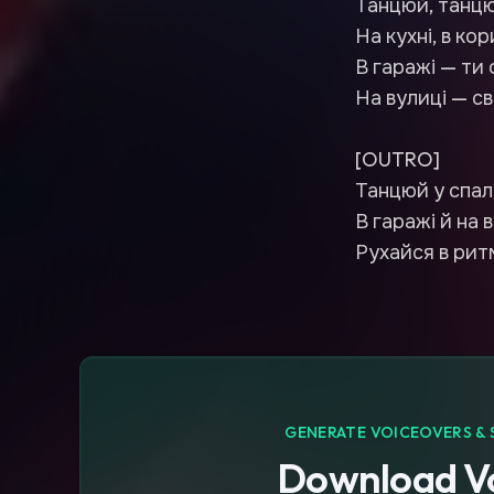
Танцюй, танцю
На кухні, в кор
В гаражі — ти о
На вулиці — сві
[OUTRO]
Танцюй у спальн
В гаражі й на 
Рухайся в ритм
GENERATE VOICEOVERS & 
Download Vo