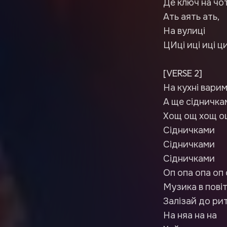
Де ключ на ч
Ать аять ать,
На вулиці
ЦИці иці иці ци
[VERSE 2]
На кухні варим
А ще сідничка
Хощ ощ хощ о
Сідничками
Сідничками
Сідничками
Оп опа опа оп
Музика в повіт
Залізай до ри
На няа на на