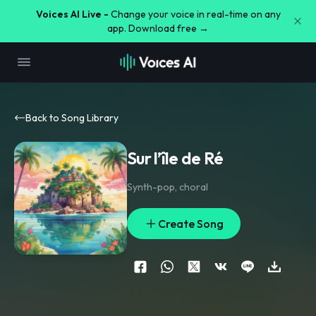
Voices AI Live -
Change your voice in real-time on any
app. Download free →
Back to Song Library
Sur l’île de Ré
Synth-pop
,
choral
Create Song