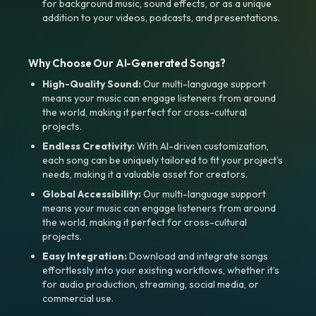
for background music, sound effects, or as a unique
addition to your videos, podcasts, and presentations.
Why Choose Our AI-Generated Songs?
High-Quality Sound:
Our multi-language support
means your music can engage listeners from around
the world, making it perfect for cross-cultural
projects.
Endless Creativity:
With AI-driven customization,
each song can be uniquely tailored to fit your project’s
needs, making it a valuable asset for creators.
Global Accessibility:
Our multi-language support
means your music can engage listeners from around
the world, making it perfect for cross-cultural
projects.
Easy Integration:
Download and integrate songs
effortlessly into your existing workflows, whether it’s
for audio production, streaming, social media, or
commercial use.