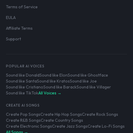
Terms of Service
EULA
Affiliate Terms
Support
POPULAR AI VOICES
Sound like Donald
Sound like Elon
Sound like Ghostface
Sound like Santa
Sound like Kratos
Sound like Joe
Sound like Cristiano
Sound like Barack
Sound like Villager
Sound like TikTok
All Voices →
CREATE AI SONGS
Create Pop Songs
Create Hip Hop Songs
Create Rock Songs
Create R&B Songs
Create Country Songs
Create Electronic Songs
Create Jazz Songs
Create Lo-Fi Songs
All Songs →