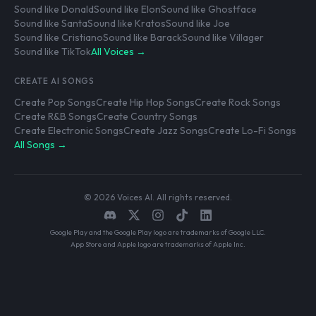
Sound like Donald
Sound like Elon
Sound like Ghostface
Sound like Santa
Sound like Kratos
Sound like Joe
Sound like Cristiano
Sound like Barack
Sound like Villager
Sound like TikTok
All Voices →
CREATE AI SONGS
Create Pop Songs
Create Hip Hop Songs
Create Rock Songs
Create R&B Songs
Create Country Songs
Create Electronic Songs
Create Jazz Songs
Create Lo-Fi Songs
All Songs →
© 2026 Voices AI. All rights reserved.
Google Play and the Google Play logo are trademarks of Google LLC.
App Store and Apple logo are trademarks of Apple Inc.