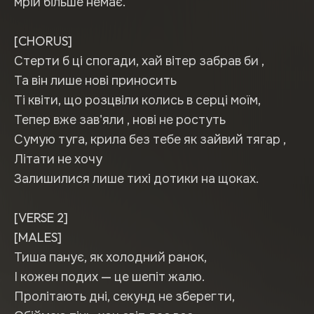
мрій більше немає.
[CHORUS]
Стерти б ці спогади, хай вітер забрав би ,
Та він лише нові приносить
Ті квіти, що розцвіли колись в серці моїм,
Тепер вже зав'яли , нові не ростуть
Сумую туга, крила без тебе як зайвий тягар ,
Літати не хочу
Залишилися лише тихі дотики на щоках.
[VERSE 2]
[MALES]
Тиша панує, як холодний ранок,
І кожен подих — це шепіт жалю.
Пролітають дні, секунд не зберегти,