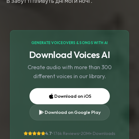
В забутті пливуть дні мої й ночі .
GENERATE VOICEOVERS & SONGS WITH AI
Download Voices AI
Create audio with more than 300
different voices in our library.
Download on iOS
Download on Google Play
4.7
•
176k Reviews
•
20M+
Downloads