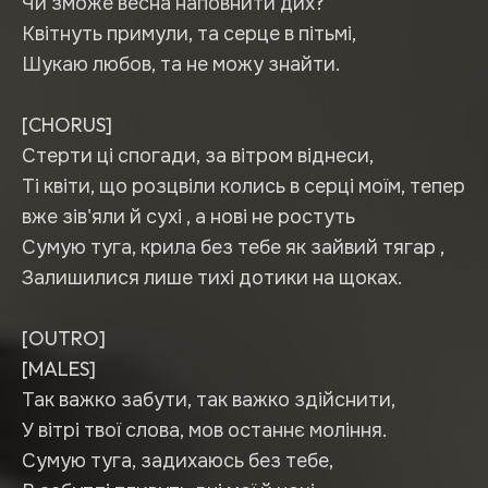
Чи зможе весна наповнити дих?
Квітнуть примули, та серце в пітьмі,
Шукаю любов, та не можу знайти.
[CHORUS]
Стерти ці спогади, за вітром віднеси,
Ті квіти, що розцвіли колись в серці моїм, тепер
вже зів'яли й сухі , а нові не ростуть
Сумую туга, крила без тебе як зайвий тягар ,
Залишилися лише тихі дотики на щоках.
[OUTRO]
[MALES]
Так важко забути, так важко здійснити,
У вітрі твої слова, мов останнє моління.
Сумую туга, задихаюсь без тебе,