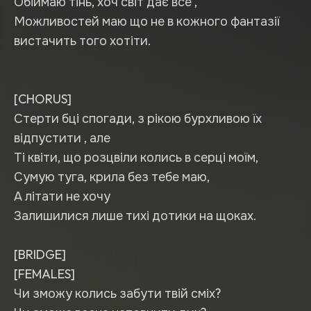
Обіймаю тінь, хоч світ дає все ,
Можливостей маю що не в кожного фантазії
вистачить того хотіти.
[CHORUS]
Стерти бці спогади, з рікою бурхливою їх
відпустити , але
Ті квіти, що розцвіли колись в серці моїм,
Сумую туга, крила без тебе маю,
А літати не хочу
Залишилися лише тихі дотики на щоках.
[BRIDGE]
[FEMALES]
Чи зможу колись забути твій сміх?