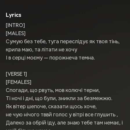
Lyrics
[INTRO]
[MALES]
Сумую без тебе, туга переслідує як твоя тінь,
крила маю, та літати не хочу
І в серці моєму — порожнеча темна.
[VERSE 1]
[FEMALES]
Спогади, що рвуть, мов колючі терни,
Ті ночі і дні, що були, зникли за безмежжю.
Як вітер шепоче, сказати щось хоче,
не чую нічого тввй голос у вітрі все глушить ,
Далеко за обрій іду, але знаю тебе там немає, і