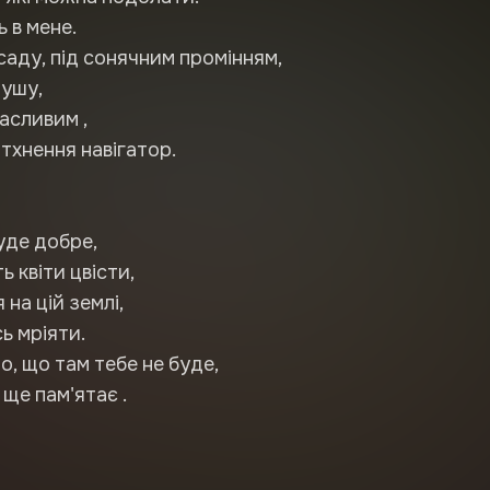
ь в мене.
саду, під сонячним промінням,
душу,
асливим ,
тхнення навігатор.
уде добре,
 квіти цвісти,
я на цій землі,
ь мріяти.
о, що там тебе не буде,
ще пам'ятає .