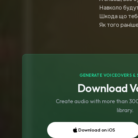
Навколо будуть
Шкода що тебе
Як того раніше
GENERATE VOICEOVERS & 
Download Vo
Create audio with more than 300 
library.
Download on iOS