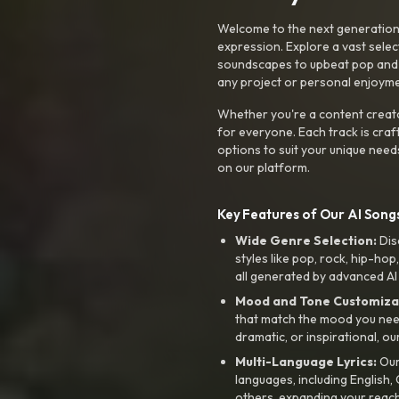
Welcome to the next generation o
expression. Explore a vast sele
soundscapes to upbeat pop and de
any project or personal enjoyme
Whether you're a content creato
for everyone. Each track is craf
options to suit your unique need
on our platform.
Key Features of Our AI Songs
Wide Genre Selection:
Dis
styles like pop, rock, hip-hop
all generated by advanced AI
Mood and Tone Customiza
that match the mood you need-
dramatic, or inspirational, ou
Multi-Language Lyrics:
Our 
languages, including English
others, expanding your reach