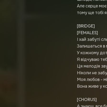
Але серце моє
тому ще тобі я
[BRIDGE]
[FEMALES]
І хай забуті сл
Залишаться в 
У кожному дот
Я відчуваю теб
Ця мелодія зву
Ніколи не забу
Моя любов - мі
Вона живе у к
[CHORUS]
А знаєш, все б