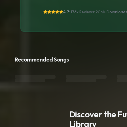
4.7
•
176k Reviews
•
20M+
Download
Recommended Songs
Discover the F
Library