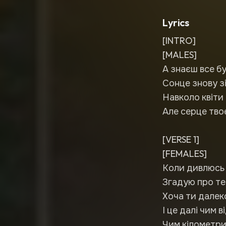
Lyrics
[INTRO]
[MALES]
А знаєш все б
Сонце знову з
Навколо квіти 
Але серце твоє
[VERSE 1]
[FEMALES]
Коли дивлюсь 
Згадую про те
Хоча ти далек
І це далі чим в
Чим кілометри