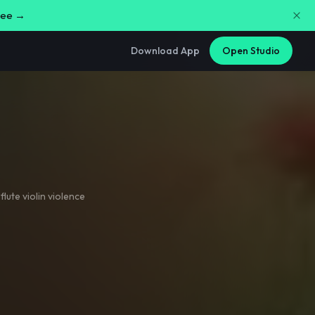
free →
Download App
Open Studio
lute violin violence