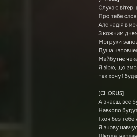
Слухаю вітер,
Про тебе слова
Але надія в ме
З кожним днем
Мої руки запов
Душа наповне
Майбутнє чека
Я вірю, що змо
так хочу і буде
[CHORUS]
А знаєш, все б
Навколо будуть
І хоч без тебе 
Я знову навчус
Шкода, напевн