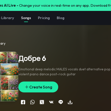
s AI Live -
Change your voice in real-time on any app. Download 
e Library
Songs
Pricing
Blog
rary
Добре 6
Emotional deep melodic MALES vocals duet alternative pop f
violent piano dance post-rock guitar
Create Song