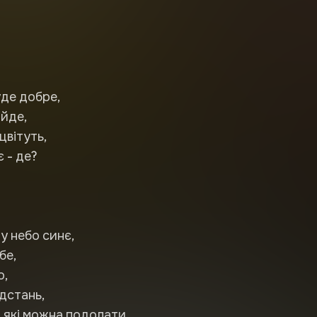
уде добре,
ійде,
цвітуть,
 - де?
у небо синє,
бе,
о,
ідстань,
 які можна подолати.