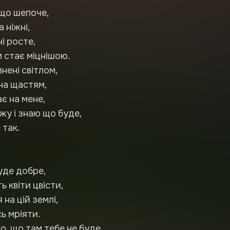
 що шепоче,
 ніжні,
ні росте,
 стає міцнішою.
нені світлом,
на щастям,
є на мене,
жу і знаю що буде,
 так.
уде добре,
 квіти цвісти,
я на цій землі,
ь мріяти.
о, що там тебе не буде,