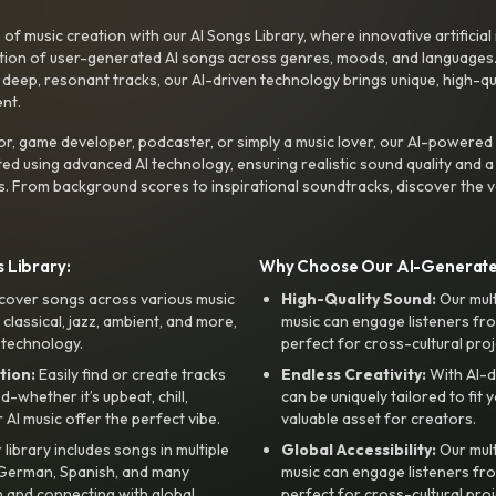
f music creation with our AI Songs Library, where innovative artificial 
ction of user-generated AI songs across genres, moods, and languages
ep, resonant tracks, our AI-driven technology brings unique, high-quali
nt.
r, game developer, podcaster, or simply a music lover, our AI-powered
ted using advanced AI technology, ensuring realistic sound quality and a
s. From background scores to inspirational soundtracks, discover the ve
 Library:
Why Choose Our AI-Generat
cover songs across various music
High-Quality Sound:
Our mul
, classical, jazz, ambient, and more,
music can engage listeners fro
 technology.
perfect for cross-cultural proj
tion:
Easily find or create tracks
Endless Creativity:
With AI-d
whether it’s upbeat, chill,
can be uniquely tailored to fit 
r AI music offer the perfect vibe.
valuable asset for creators.
library includes songs in multiple
Global Accessibility:
Our mul
, German, Spanish, and many
music can engage listeners fro
 and connecting with global
perfect for cross-cultural proj