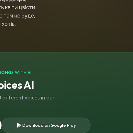
 квіти цвісти,
 там не буде,
 хотів.
SONGS WITH AI
ices AI
different voices in our
Download on Google Play