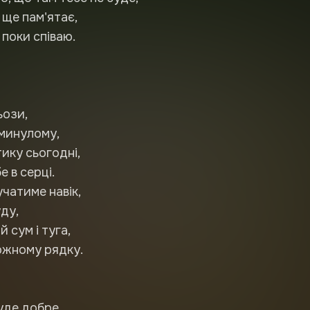
 ще пам'ятає,
 поки співаю.
ьози,
минулому,
ику сьогодні,
е в серці.
чатиме навік,
ду,
й сум і туга,
ожному рядку.
уде добре,