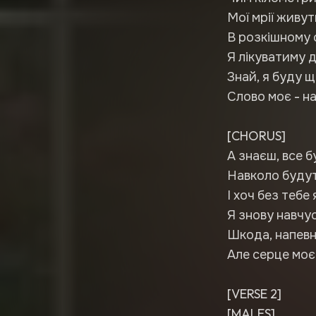
Мої мрії живут
В розкішному 
Я лікуватиму 
Знай, я буду щ
Слово моє - на
[CHORUS]
А знаєш, все б
Навколо будуть
І хоч без тебе 
Я знову навчус
Шкода, напевн
Але серце моє 
[VERSE 2]
[MALES]