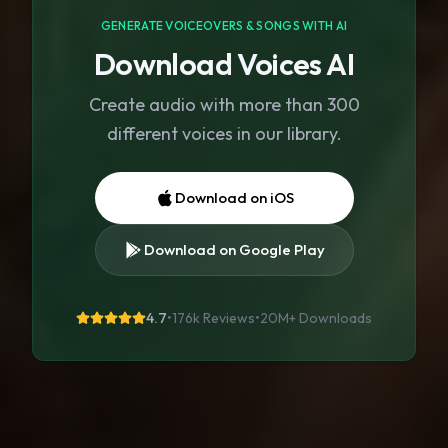
GENERATE VOICEOVERS & SONGS WITH AI
Download Voices AI
Create audio with more than 300
different voices in our library.
Download on iOS
Download on Google Play
4.7
•
176k Reviews
•
20M+
Downloads