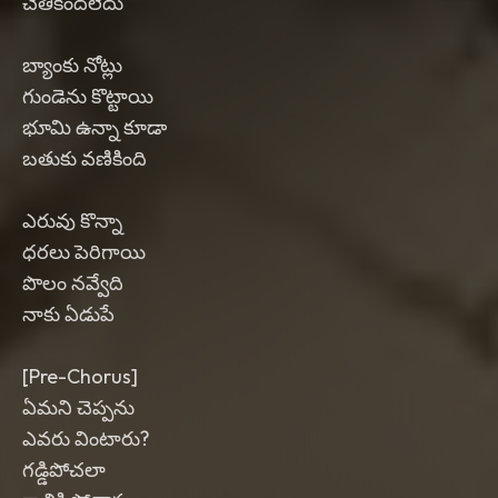
చేతికందలేదు
బ్యాంకు నోట్లు
గుండెను కొట్టాయి
భూమి ఉన్నా కూడా
బతుకు వణికింది
ఎరువు కొన్నా
ధరలు పెరిగాయి
పొలం నవ్వేది
నాకు ఏడుపే
[Pre-Chorus]
ఏమని చెప్పను
ఎవరు వింటారు?
గడ్డిపోచలా