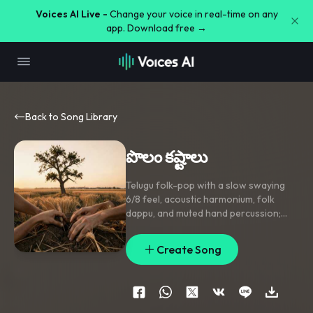
Voices AI Live -
Change your voice in real-time on any
app. Download free →
Back to Song Library
పొలం కష్టాలు
Telugu folk-pop with a slow swaying
6/8 feel
,
acoustic harmonium
,
folk
dappu
,
and muted hand percussion;
verse stays intimate and story-driven
,
pre-chorus lifts with stacked humming
Create Song
and a rising drone
,
chorus lands on a
chantable rural hook with gang-style
backing echoes. Lead vocal is raw and
close-mic with slight grit
,
with call-
and-response lines in parentheses.