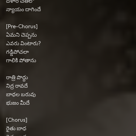
దళారీ చేతిలో
న్యాయం దాగిందే
[Pre-Chorus]
ఏమని చెప్పను
ఎవరు వింటారు?
గడ్డిపోచలా
గాలికి పోతాను
రాత్రి పొద్దు
నిద్ర రావదే
బాధల బరువు
భుజం మీదే
[Chorus]
రైతు బాధ