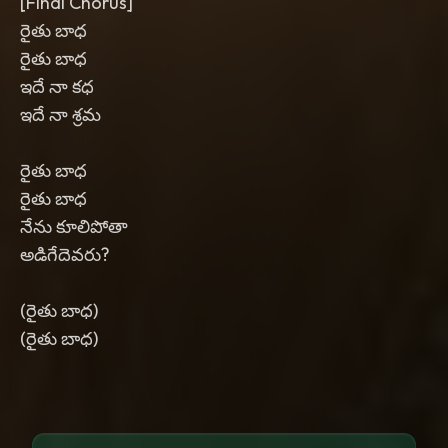
[Final Chorus]
రైతు బాధ
రైతు బాధ
ఇదే నా కధ
ఇదే నా శ్రమ
రైతు బాధ
రైతు బాధ
నేను కూలిపోతా
అడిగేదెవరు?
(రైతు బాధ)
(రైతు బాధ)