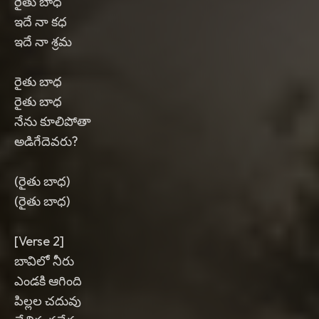
రైతు బాధ
ఇదే నా కధ
ఇదే నా శ్రమ
రైతు బాధ
రైతు బాధ
నేను కూలిపోతా
అడిగేదెవరు?
(రైతు బాధ)
(రైతు బాధ)
[Verse 2]
బావిలో నీరు
ఎండకి ఆగింది
పిల్లల చదువు