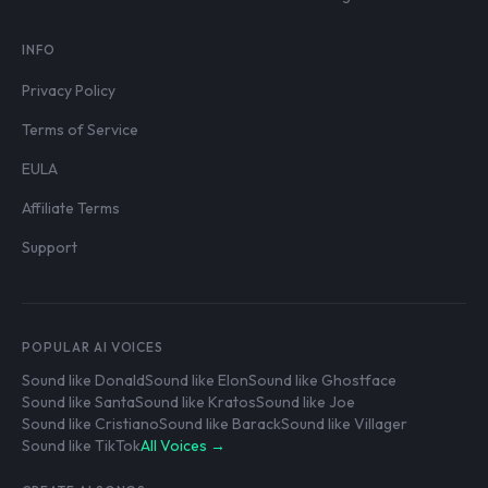
INFO
Privacy Policy
Terms of Service
EULA
Affiliate Terms
Support
POPULAR AI VOICES
Sound like Donald
Sound like Elon
Sound like Ghostface
Sound like Santa
Sound like Kratos
Sound like Joe
Sound like Cristiano
Sound like Barack
Sound like Villager
Sound like TikTok
All Voices →