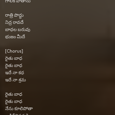
గాలికి పోతాను
రాత్రి పొద్దు
నిద్ర రావదే
బాధల బరువు
భుజం మీదే
[Chorus]
రైతు బాధ
రైతు బాధ
ఇదే నా కధ
ఇదే నా శ్రమ
రైతు బాధ
రైతు బాధ
నేను కూలిపోతా