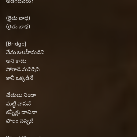
అడిగేదెవరు?
(రైతు బాధ)
(రైతు బాధ)
[Bridge]
నేను బలహీనుడిని
అని కాదు
పోరాడే మనిషిని
కానీ ఒక్కడినే
చేతులు నిండా
మట్టి వాసనే
కన్నీళ్లు దాచినా
పొలం చెప్పదే