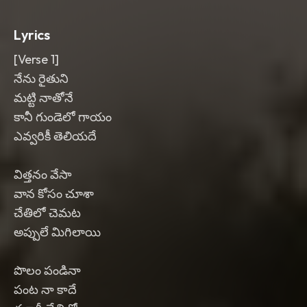
Ear candy: wind chime accents before
the chorus
,
reversed tambura swells
Lyrics
into the pre-chorus
,
and a drum fill that
opens the final hook. Mix is earthy
,
[Verse 1]
warm
,
and slightly rustic
,
with a wide
నేను రైతుని
emotional center.
మట్టి నాతోనే
కానీ గుండెలో గాయం
ఎవ్వరికీ తెలియదే
విత్తనం వేసా
వాన కోసం చూశా
చేతిలో చెమట
అప్పులే మిగిలాయి
పొలం పండినా
పంట నా కాదే