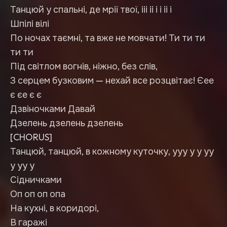
Танцюй у спальні, де мрії твої, ііі іі і і іі і
Шпілі вілі
По ночах таємні, та вже не мовчати! Ти ти ти
ти ти
Під світлом вогнів, ніжно, без слів,
З серцем бузковим — нехай все розцвітає! Єее
є єе є є
Дзвіночками Давай
Дзелень дзелень дзелень
[CHORUS]
Танцюй, танцюй, в кожному куточку, ууу у у уу
у уу у
Сідничками
Оп оп оп опа
На кухні, в коридорі,
В гаражі