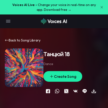
Voices AI Live -
Change your voice in real-time on any
app. Download free →
Back to Song Library
Танцюй 18
Dance
Create Song