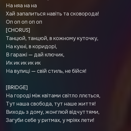
На няа на на
Хай запалиться навіть та сковорода!
Оп оп оп оп оп
[CHORUS]
Танцюй, танцюй, в кожному куточку,
На кухні, в коридорі,
В гаражі — дай ключик,
Ик ик ик ик ик
На вулиці — свій стиль, не бійся!
[BRIDGE]
На городі між квітами світло ллється,
Тут наша свобода, тут наше життя!
Виходь з дому, жонглюй відчуттями,
Загуби себе у ритмах, у мріях лети!