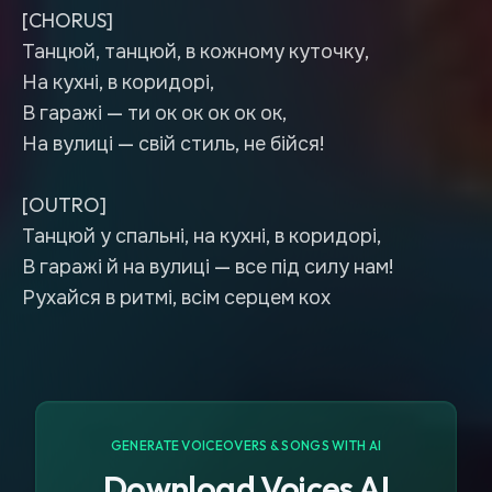
[CHORUS]
Танцюй, танцюй, в кожному куточку,
На кухні, в коридорі,
В гаражі — ти ок ок ок ок ок,
На вулиці — свій стиль, не бійся!
[OUTRO]
Танцюй у спальні, на кухні, в коридорі,
В гаражі й на вулиці — все під силу нам!
Рухайся в ритмі, всім серцем кох
GENERATE VOICEOVERS & SONGS WITH AI
Download Voices AI