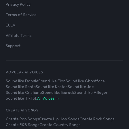
Privacy Policy
Terms of Service
EULA
Affiliate Terms
Support
POPULAR AI VOICES
Sound like Donald
Sound like Elon
Sound like Ghostface
Sound like Santa
Sound like Kratos
Sound like Joe
Sound like Cristiano
Sound like Barack
Sound like Villager
Sound like TikTok
All Voices →
CREATE AI SONGS
Create Pop Songs
Create Hip Hop Songs
Create Rock Songs
Create R&B Songs
Create Country Songs