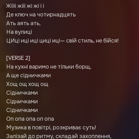
Жіііі жііі жі жі і і
Де ключ на чотирнадцять
Ать аять ать,
На вулиці
ЦИці иці иці циці иці— свій стиль, не бійся!
[VERSE 2]
На кухні варимо не тільки борщ,
А ще сідничками
Хощ ощ хощ ощ
Сідничками
Сідничками
Сідничками
Оп опа опа оп опа
Музика в повітрі, розкриває суть!
Залізай до ритму, складай захоплення,