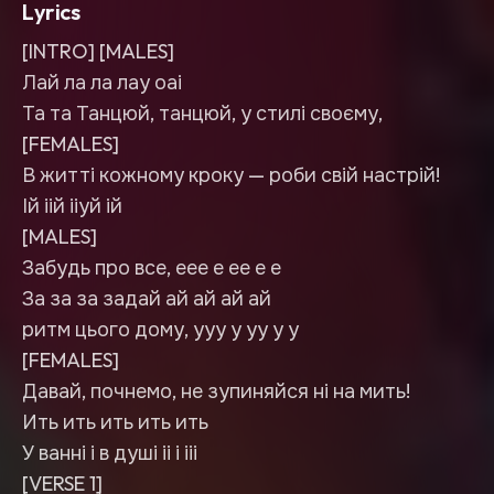
Lyrics
[INTRO] [MALES]
Лай ла ла лау оаі
Та та Танцюй, танцюй, у стилі своєму,
[FEMALES]
В житті кожному кроку — роби свій настрій!
Ій іій ііуй ій
[MALES]
Забудь про все, еее е ее е е
За за за задай ай ай ай ай
ритм цього дому, ууу у уу у у
[FEMALES]
Давай, почнемо, не зупиняйся ні на мить!
Ить ить ить ить ить
У ванні і в душі іі і ііі
[VERSE 1]