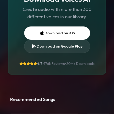
Create audio with more than 300
different voices in our library.
Download on iOS
Download on Google Play
4.7
•
176k Reviews
•
20M+
Downloads
Recommended Songs