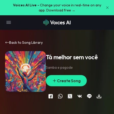
Voices AI Live -
Change your voice in real-time on any
app. Download free →
Back to Song Library
Tá melhor sem você
Samba e pagode
Create Song