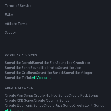
Terms of Service
EULA
Affiliate Terms
Support
POPULAR AI VOICES
Sound like Donald
Sound like Elon
Sound like Ghostface
Sound like Santa
Sound like Kratos
Sound like Joe
Sound like Cristiano
Sound like Barack
Sound like Villager
Sound like TikTok
All Voices →
CREATE AI SONGS
Create Pop Songs
Create Hip Hop Songs
Create Rock Songs
Create R&B Songs
Create Country Songs
Create Electronic Songs
Create Jazz Songs
Create Lo-Fi Songs
All Songs →