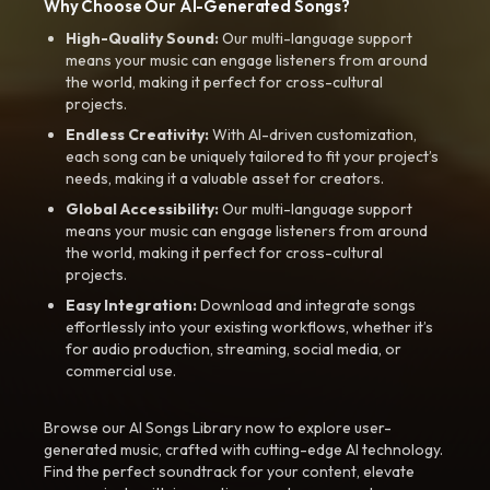
Why Choose Our AI-Generated Songs?
High-Quality Sound:
Our multi-language support
means your music can engage listeners from around
the world, making it perfect for cross-cultural
projects.
Endless Creativity:
With AI-driven customization,
each song can be uniquely tailored to fit your project’s
needs, making it a valuable asset for creators.
Global Accessibility:
Our multi-language support
means your music can engage listeners from around
the world, making it perfect for cross-cultural
projects.
Easy Integration:
Download and integrate songs
effortlessly into your existing workflows, whether it’s
for audio production, streaming, social media, or
commercial use.
Browse our AI Songs Library now to explore user-
generated music, crafted with cutting-edge AI technology.
Find the perfect soundtrack for your content, elevate