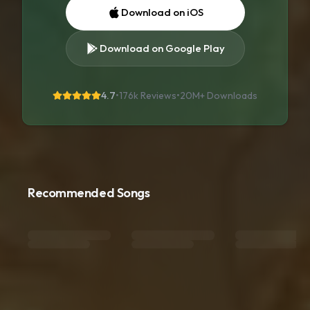
Download on iOS
Download on Google Play
4.7
•
176k Reviews
•
20M+
Downloads
Recommended Songs