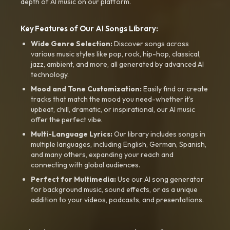
depth of AI music on our platform.
Key Features of Our AI Songs Library:
Wide Genre Selection:
Discover songs across
various music styles like pop, rock, hip-hop, classical,
jazz, ambient, and more, all generated by advanced AI
technology.
Mood and Tone Customization:
Easily find or create
tracks that match the mood you need-whether it’s
upbeat, chill, dramatic, or inspirational, our AI music
offer the perfect vibe.
Multi-Language Lyrics:
Our library includes songs in
multiple languages, including English, German, Spanish,
and many others, expanding your reach and
connecting with global audiences.
Perfect for Multimedia:
Use our AI song generator
for background music, sound effects, or as a unique
addition to your videos, podcasts, and presentations.