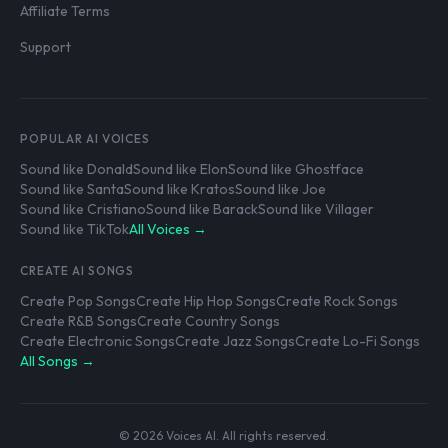
Affiliate Terms
Support
POPULAR AI VOICES
Sound like Donald
Sound like Elon
Sound like Ghostface
Sound like Santa
Sound like Kratos
Sound like Joe
Sound like Cristiano
Sound like Barack
Sound like Villager
Sound like TikTok
All Voices →
CREATE AI SONGS
Create Pop Songs
Create Hip Hop Songs
Create Rock Songs
Create R&B Songs
Create Country Songs
Create Electronic Songs
Create Jazz Songs
Create Lo-Fi Songs
All Songs →
© 2026 Voices AI. All rights reserved.