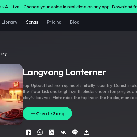
s AI Live -
Change your voice in real-time on any app. Download 
e Library
Songs
Pricing
Blog
rary
Langvang Lanterner
rap
,
Upbeat techno-rap meets hillbilly-country
,
Danish male
the-floor kick and bright synth plucks under stomping boot
playful bounce. Flute rides the topline in the hooks
,
mandoli
offbeats
,
and violin saws and slides for fiddle-style fills. Ve
spoken
,
half-rapped with humorous storytelling; chorus ex
Create Song
along gang vocals and harmonies
,
with a brief fiddle-and
before the final hook.
,
techno
,
violin
,
country