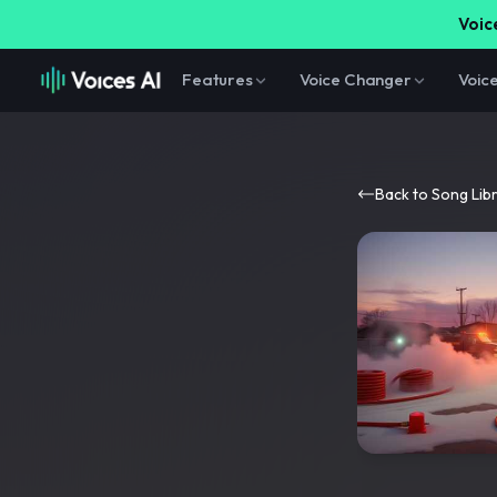
Voice
Features
Voice Changer
Voic
Back to Song Lib