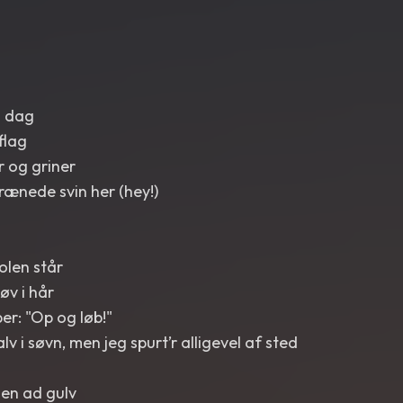
g dag
flag
 og griner
 trænede svin her (hey!)
olen står
øv i hår
er: "Op og løb!"
lv i søvn, men jeg spurt’r alligevel af sted
en ad gulv