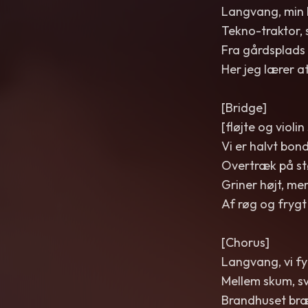
Langvang, min 
Tekno-traktor, s
Fra gårdsplads 
Her jeg lærer a
[Bridge]
[fløjte og viol
Vi er halvt bon
Overtræk på stø
Griner højt, men
Af røg og fryg
[Chorus]
Langvang, vi fy
Mellem skum, sv
Brandhuset bræ