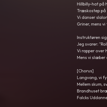
Hillbilly-hat på 
Træskostep på 
Vi danser slal
Griner, mens vi
Instruktøren sig
Jeg svarer: "Rol
Vi rapper over
Mens vi slæber
[Chorus]
Langvang, vi fy
Mellem skum, sv
Brandhuset bræ
Falcks Uddannels