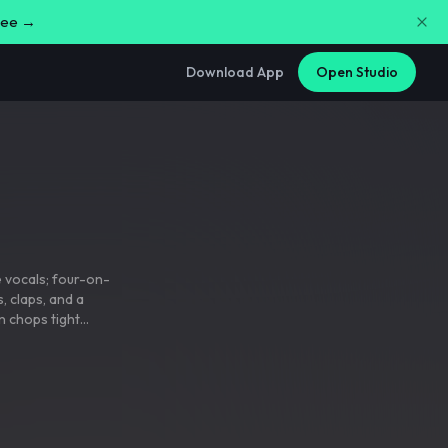
free →
Download App
Open Studio
 vocals; four-on-
s
,
claps
,
and a
n chops tight
rses are half-
plodes into sing-
-flute breakdown