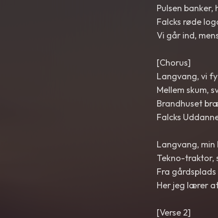
Pulsen banker, h
Falcks røde log
Vi går ind, mens
[Chorus]
Langvang, vi fy
Mellem skum, sv
Brandhuset bræ
Falcks Uddannels
Langvang, min 
Tekno-traktor, s
Fra gårdsplads 
Her jeg lærer 
[Verse 2]