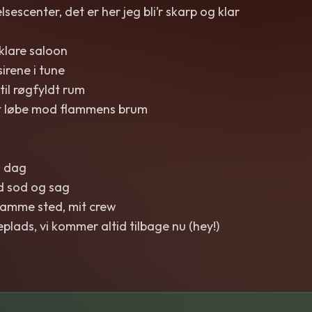
escenter, det er her jeg bli’r skarp og klar
klare saloon
irene i tune
til røgfyldt rum
at løbe mod flammens brum
g dag
d sod og sag
samme sted, mit crew
eplads, vi kommer altid tilbage nu (hey!)