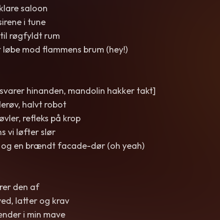
klare saloon
irene i tune
til røgfyldt rum
t løbe mod flammens brum (hey!)
in svarer hinanden, mandolin hakker takt]
derøv, halvt robot
vler, refleks på krop
s vi løfter slør
t og en brændt facade-dør (oh yeah)
rer den af
ed, latter og krav
nder i min mave