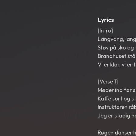
Lyrics
[Intro]
Langvang, lan
Støv på sko og 
Brandhuset står
Vi er klar, vi er
[Verse 1]
Møder ind før s
Kaffe sort og st
Instruktøren råb
Jeg er stadig ha
Røgen danser h