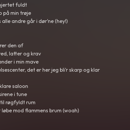
jertet fuldt
o på min trøje
 alle andre går i dør’ne (hey!)
rer den af
ed, latter og krav
nder i min mave
escenter, det er her jeg bli’r skarp og klar
klare saloon
irene i tune
til røgfyldt rum
at løbe mod flammens brum (woah)