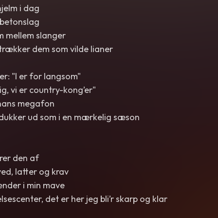
hjelm i dag
betonslag
om mellem slanger
 trækker dem som vilde lianer
er: "I er for langsom"
ig, vi er country-kong’er"
 hans megafon
 dukker ud som i en mærkelig sæson
rer den af
ed, latter og krav
nder i min mave
escenter, det er her jeg bli’r skarp og klar