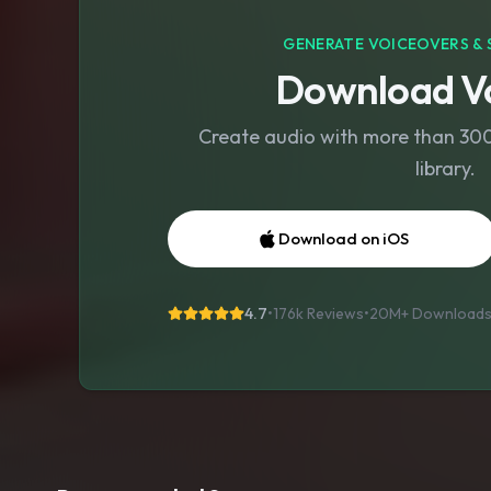
GENERATE VOICEOVERS & 
Download Vo
Create audio with more than 300 
library.
Download on iOS
4.7
•
176k Reviews
•
20M+
Download