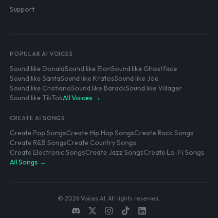
Support
POPULAR AI VOICES
Sound like Donald
Sound like Elon
Sound like Ghostface
Sound like Santa
Sound like Kratos
Sound like Joe
Sound like Cristiano
Sound like Barack
Sound like Villager
Sound like TikTok
All Voices →
CREATE AI SONGS
Create Pop Songs
Create Hip Hop Songs
Create Rock Songs
Create R&B Songs
Create Country Songs
Create Electronic Songs
Create Jazz Songs
Create Lo-Fi Songs
All Songs →
© 2026 Voices AI. All rights reserved.