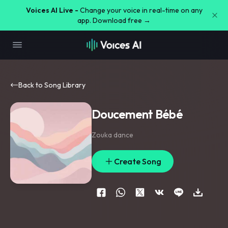
Voices AI Live -
Change your voice in real-time on any
app. Download free →
Back to Song Library
Doucement Bébé
Zouka dance
Create Song