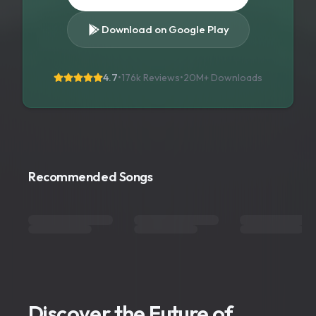
Download on Google Play
4.7
•
176k Reviews
•
20M+
Downloads
Recommended Songs
Discover the Future of