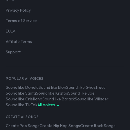
Privacy Policy
Terms of Service
EULA
Affiliate Terms
Support
POPULAR AI VOICES
Sound like Donald
Sound like Elon
Sound like Ghostface
Sound like Santa
Sound like Kratos
Sound like Joe
Sound like Cristiano
Sound like Barack
Sound like Villager
Sound like TikTok
All Voices →
CREATE AI SONGS
Create Pop Songs
Create Hip Hop Songs
Create Rock Songs