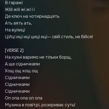
В гаражі
Жіііі жііі жі жі і і
Де ключ на чотирнадцять
Ать аять ать,
На вулиці
ЦИці иці иці циці иці— свій стиль, не бійся!
[VERSE 2]
На кухні варимо не тільки борщ,
А ще сідничками
Хощ ощ хощ ощ
Сідничками
Сідничками
Сідничками
Оп опа опа оп опа
Музика в повітрі, розкриває суть!