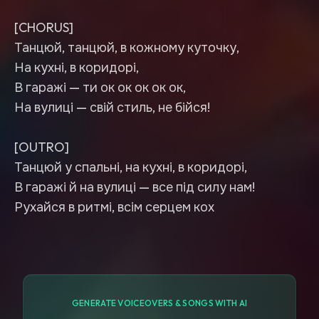
[CHORUS]
Танцюй, танцюй, в кожному куточку,
На кухні, в коридорі,
В гаражі — ти ок ок ок ок ок,
На вулиці — свій стиль, не бійся!
[OUTRO]
Танцюй у спальні, на кухні, в коридорі,
В гаражі й на вулиці — все під силу нам!
Рухайся в ритмі, всім серцем кох
GENERATE VOICEOVERS & SONGS WITH AI