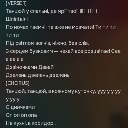
[VERSE 1]
Танцюй у спальні, де мрії твої, ііі іі і і іі і
Шпілі вілі
По ночах таємні, та вже не мовчати! Ти ти ти
ти ти
Під світлом вогнів, ніжно, без слів,
З серцем бузковим — нехай все розцвітає! Єее
є єе є є
Дзвіночками Давай
Дзелень дзелень дзелень
[CHORUS]
Танцюй, танцюй, в кожному куточку, ууу у у уу
у уу у
Сідничками
Оп оп оп опа
На кухні, в коридорі,