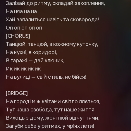
Залізай до ритму, складай захоплення,
На няа на на
Хай запалиться навіть та сковорода!
Оп оп оп оп оп
[CHORUS]
Танцюй, танцюй, в кожному куточку,
На кухні, в коридорі,
В гаражі — дай ключик,
Ик ик ик ик ик
На вулиці — свій стиль, не бійся!
[BRIDGE]
На городі між квітами світло ллється,
Тут наша свобода, тут наше життя!
Виходь з дому, жонглюй відчуттями,
Загуби себе у ритмах, у мріях лети!