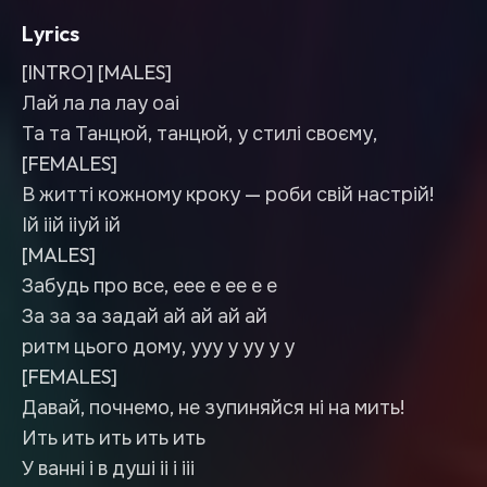
Lyrics
[INTRO] [MALES]
Лай ла ла лау оаі
Та та Танцюй, танцюй, у стилі своєму,
[FEMALES]
В житті кожному кроку — роби свій настрій!
Ій іій ііуй ій
[MALES]
Забудь про все, еее е ее е е
За за за задай ай ай ай ай
ритм цього дому, ууу у уу у у
[FEMALES]
Давай, почнемо, не зупиняйся ні на мить!
Ить ить ить ить ить
У ванні і в душі іі і ііі