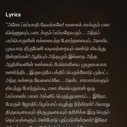
immediately bursting into high-pitched
,
operatic classical Carnatic singing with
Lyrics
intense spiritual surrender. Absolutely
no modern music
,
no synthesizers
,
no
"அகோ ப்ரம்மாதி தேவர்களே! உலகைக் காக்கும் மகா
electric equipment
,
no pop beats. The
விஷ்ணுவும், படைக்கும் ப்ரம்மதேவரும்... அந்தப்
only accompaniment is a rustic
acoustic Tanpura drone
,
aggressive
பரம்பொருளின் எல்லையற்ற பேராற்றலையும், அளவிட
rhythmic clashing of heavy Kerala
முடியாத திருமேனி வடிவத்தையும் கண்டு வியந்து
temple Elathalam cymbals
,
and a raw
நின்றார்கள்! ஆதியும் அந்தமும் இல்லாத அந்த
wooden Mridangam playing classical
Tala beats. The recording quality is a
ஆதிசிவனின் உண்மைப் பேரொளியை முழுமையாக
vintage
,
dusty
,
mid-century lo-fi analog
உணர்ந்திட, இருவருமே பக்திப் பெருக்கோடு முற்பட்ட
mono field recording
,
mimicking a live
open-air village drama stage with
அந்த உன்னத வேளையிலே... அண்ட சராசரங்களும்
natural echoing acoustics. Deeply
வியந்து போற்றும்படி, மகா சிவபெருமான் ஒரு
majestic
,
ancient
,
fiery
,
and highly
ப்ரம்மாண்டமான அக்னிப் பெருந்தூணாய்... இதோ,
dramatic.
பேரருள் ஜோதிப் பிழம்பாய் எழுந்து நிற்கிறார்! அவரது
திருவடியையும் திருமுடியையும் தரிசிக்க இரு பெரும்
தெய்வங்களும் அன்போடு புறப்படுகின்றனர்! இதோ