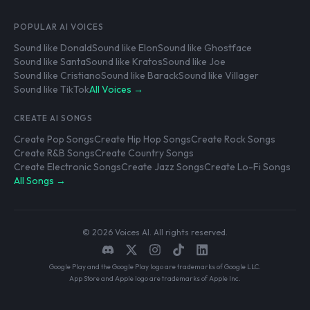
POPULAR AI VOICES
Sound like Donald
Sound like Elon
Sound like Ghostface
Sound like Santa
Sound like Kratos
Sound like Joe
Sound like Cristiano
Sound like Barack
Sound like Villager
Sound like TikTok
All Voices →
CREATE AI SONGS
Create Pop Songs
Create Hip Hop Songs
Create Rock Songs
Create R&B Songs
Create Country Songs
Create Electronic Songs
Create Jazz Songs
Create Lo-Fi Songs
All Songs →
© 2026 Voices AI. All rights reserved.
Google Play and the Google Play logo are trademarks of Google LLC.
App Store and Apple logo are trademarks of Apple Inc.