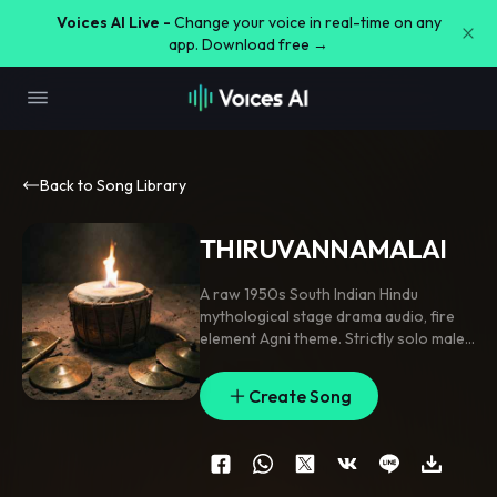
Voices AI Live -
Change your voice in real-time on any
app. Download free →
Back to Song Library
THIRUVANNAMALAI
A raw 1950s South Indian Hindu
mythological stage drama audio
,
fire
element Agni theme. Strictly solo male
vocal only
,
no female voice
,
no chorus.
The actor has a powerful
,
vibrating
,
Create Song
high-pitched 1960s theatrical male
voice. It begins with the actor
delivering a dramatic
,
emotional
spoken storytelling monologue in a
traditional Tamil stage-play style
,
then