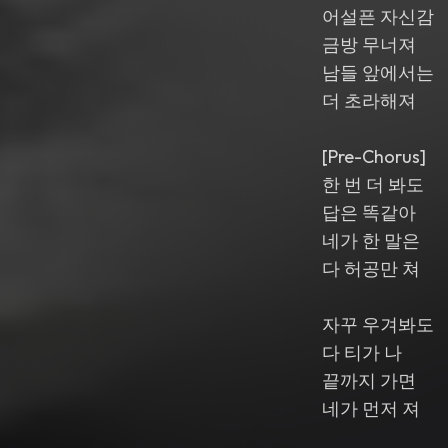
어설픈 자신감
금방 무너져
남들 앞에서는
더 초라해져
[Pre-Chorus]
한 번 더 봐도
답은 똑같아
네가 한 말은
다 허공만 쳐
자꾸 우겨봐도
다 티가 나
끝까지 가면
네가 먼저 져