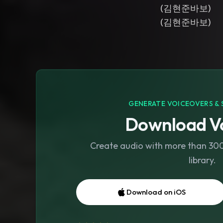
(김현준바보)
(김현준바보)
GENERATE VOICEOVERS & 
Download Vo
Create audio with more than 300 
library.
Download on iOS