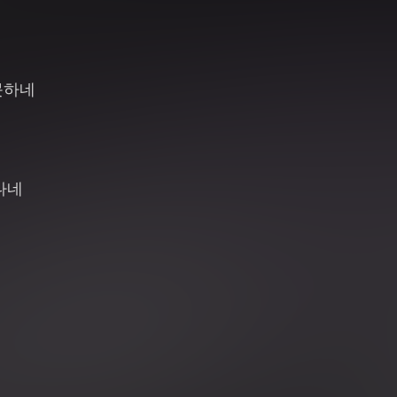
못하네
나네