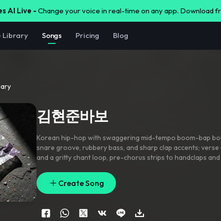
s AI Live -
Change your voice in real-time on any app. Download 
e Library
Songs
Pricing
Blog
rary
김현준바보
Korean hip-hop with swaggering mid-tempo boom-bap b
snare groove
,
rubbery bass
,
and sharp clap accents; verse
and a gritty chant loop
,
pre-chorus strips to handclaps and 
lands with gang-vocal repeats of the name and taunting pu
is dry and close-mic with doubled hook lines
,
ad-lib shouts 
Create Song
words
,
tape-stop stutters into the chorus
,
and a bright pun
low-end snap.