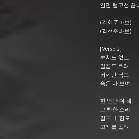
입만 털고선 끝
(김현준바보)
(김현준바보)
[Verse 2]
눈치도 없고
말끝도 흐려
허세만 남고
속은 다 보여
한 번만 더 해
그 뻔한 소리
결국 네 편도
고개를 돌려