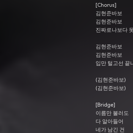
[Chorus]
김현준바보
김현준바보
진짜로나보다 
김현준바보
김현준바보
입만 털고선 끝
(김현준바보)
(김현준바보)
[Bridge]
이름만 불러도
다 알아들어
네가 남긴 건