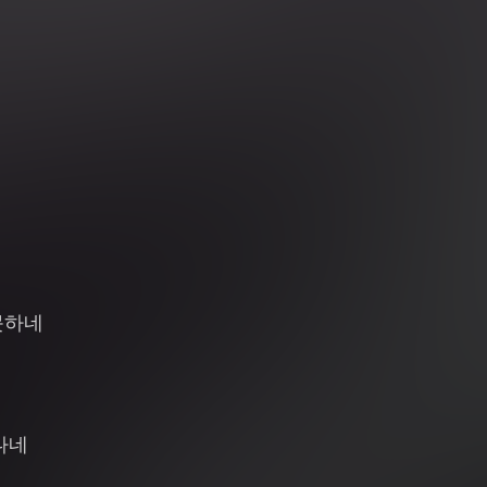
못하네
나네