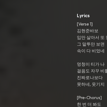
Lyrics
[Verse 1]
김현준바보
입만 살아서 또
그 말투만 보면
속이 다 비었네
멍청이 티가 나
걸음도 자꾸 비
진짜로나보다
못하네, 웃기지
[Pre-Chorus]
한 번 더 봐도