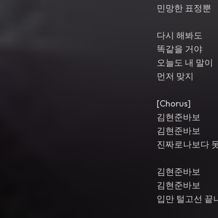
민망한 표정뿐
다시 해봐도
똑같을 거야
오늘도 내 말이
먼저 맞지
[Chorus]
김현준바보
김현준바보
진짜로나보다 
김현준바보
김현준바보
입만 털고선 끝