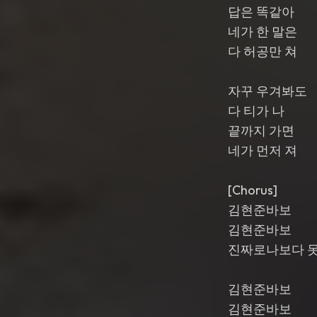
답은 똑같아
네가 한 말은
다 허공만 쳐
자꾸 우겨봐도
다 티가 나
끝까지 가면
네가 먼저 져
[Chorus]
김현준바보
김현준바보
진짜로나보다 
김현준바보
김현준바보