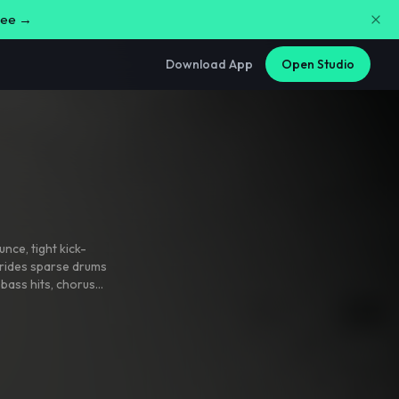
free →
Download App
Open Studio
ounce
,
tight kick-
 rides sparse drums
bass hits
,
chorus
nchlines. Lead vocal
tucked behind key
chy mix with heavy