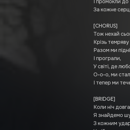
І промокли до
За кожне серце
[CHORUS]
Тож нехай сьог
Крізь темряву
Разом ми підн
І програли,
У світі, де люб
О-о-о, ми ста
І тепер ми теч
[BRIDGE]
Коли ніч довг
Я знайдемо шу
З кожним удар