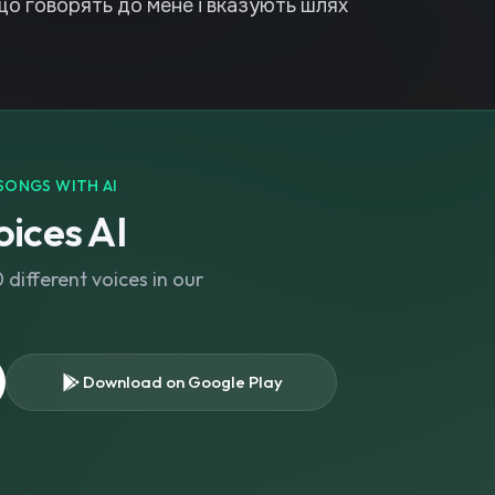
що говорять до мене і вказують шлях
SONGS WITH AI
ices AI
different voices in our
Download on Google Play
s