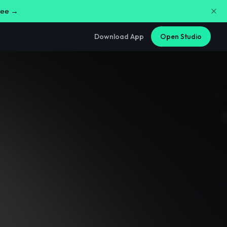
free →
Download App
Open Studio