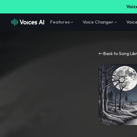
Voice
Features
Voice Changer
Voic
Back to Song Lib