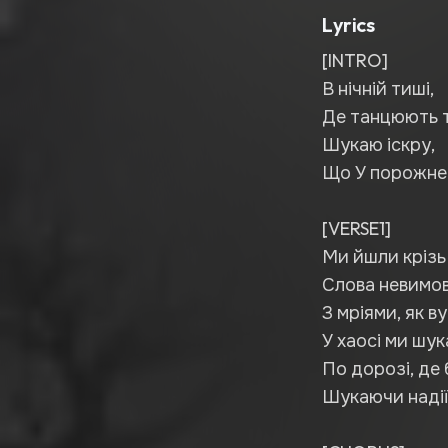
Lyrics
[INTRO]
В нічній тиші,
Де танцюють ті
Шукаю іскру,
Що У порожнеч
[VERSE1]
Ми йшли крізь
Слова невимовл
З мріями, як в
У хаосі ми шук
По дорозі, де 
Шукаючи надії