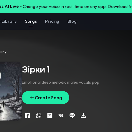
s AI Live -
Change your voice in real-time on any app. Download 
e Library
Songs
Pricing
Blog
rary
Зірки 1
Emotional deep melodic males vocals pop
Create Song