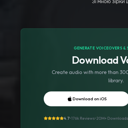
Зі мною зірки 
GENERATE VOICEOVERS & 
Download Vo
Create audio with more than 300 
library.
Download on iOS
4.7
•
176k Reviews
•
20M+
Download