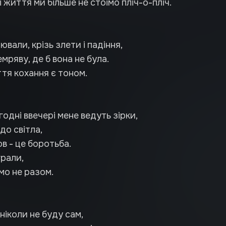
 життя ми більше не стоїмо пліч-о-пліч.
вали, крізь злети і падіння,
мряву, де б вона не була.
ття кохання є тоном.
одні ввечері мене ведуть зірки,
до світла,
ов - це боротьба.
грали,
мо не разом.
 ніколи не буду сам,