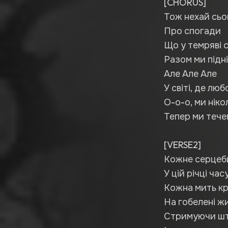
[CHORUS]
Тож нехай сьо
Про спогади
Що у темряві 
Разом ми підні
Але Але Але
У світі, де люб
О-о-о, ми ніко
Тепер ми тече
[VERSE2]
Кожне серцеби
У цій річці ча
Кожна мить кр
На гобелені жи
Стримуючи шт