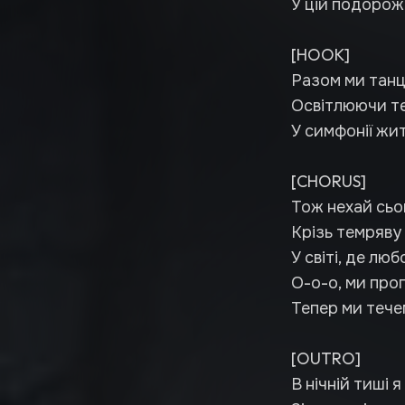
У цій подорожі
[HOOK]
Разом ми танцю
Освітлюючи те
У симфонії жи
[CHORUS]
Тож нехай сьог
Крізь темряву 
У світі, де люб
О-о-о, ми про
Тепер ми тече
[OUTRO]
В нічній тиші я