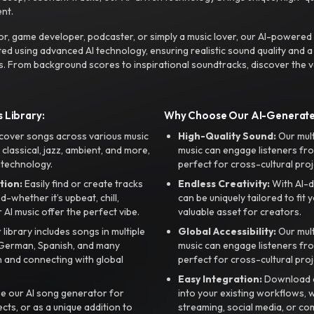
nt.
r, game developer, podcaster, or simply a music lover, our AI-powered
ted using advanced AI technology, ensuring realistic sound quality and a
s. From background scores to inspirational soundtracks, discover the ve
 Library:
Why Choose Our AI-Generat
cover songs across various music
High-Quality Sound:
Our mul
, classical, jazz, ambient, and more,
music can engage listeners fro
 technology.
perfect for cross-cultural proj
tion:
Easily find or create tracks
Endless Creativity:
With AI-d
whether it’s upbeat, chill,
can be uniquely tailored to fit 
r AI music offer the perfect vibe.
valuable asset for creators.
library includes songs in multiple
Global Accessibility:
Our mul
, German, Spanish, and many
music can engage listeners fro
 and connecting with global
perfect for cross-cultural proj
Easy Integration:
Download a
e our AI song generator for
into your existing workflows, w
ts, or as a unique addition to
streaming, social media, or co