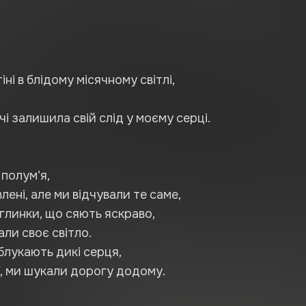
ні в блідому місячному світлі,
і залишила свій слід у моєму серці.
 полум'я,
ені, але ми відчували те саме,
углинки, що сяють яскраво,
али своє світло.
блукають дикі серця,
, ми шукали дорогу додому.