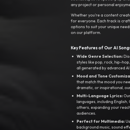
any project or personal enjoyme
Whether you're a content creato
for everyone. Each track is craf
options to suit your unique need
on our platform.
Key Features of Our AI Songs
Wide Genre Selection:
Dis
styles like pop, rock, hip-hop
all generated by advanced AI
Mood and Tone Customiza
that match the mood you need-
dramatic, or inspirational, ou
Multi-Language Lyrics:
Our 
languages, including English
others, expanding your reach
audiences.
Perfect for Multimedia:
Us
background music, sound effec