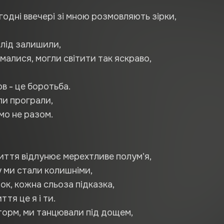
годні ввечері зі мною розмовляють зірки,
слід залишили,
малися, могли світити так яскраво,
ов - це боротьба.
ли програли,
мо не разом.
ття відлунює мерехтливе полум'я,
су ми стали колишніми,
ок, кожна сльоза підказка,
ття це я і ти.
орм, ми танцювали під дощем,