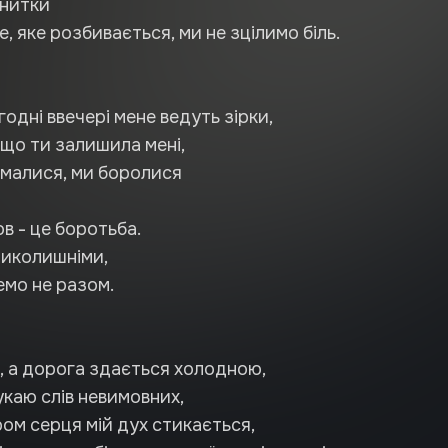
 нитки
, яке розбивається, ми не зцілимо біль.
одні ввечері мене ведуть зірки,
 що ти залишила мені,
імалися, ми боролися
ов - це боротьба.
ликолишніми,
емо не разом.
а, а дорога здається холодною,
каю слів невимовних,
ом серця мій дух стикається,