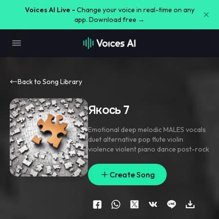
Voices AI Live -
Change your voice in real-time on any
app. Download free →
Back to Song Library
Якось 7
Emotional deep melodic MALES vocals
duet alternative pop flute violin
violence violent piano dance post-rock
Create Song