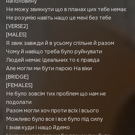
наполовину
Не можу звикнути що в планах цих тебе немає
Не розумію навіть нащо це мені без тебе
[VERSE2]
[MALES]
Я звик завжди й в усьому спільне й разом
Чому й навіщо треба було руйнувати
Людей немає ідеальних то є правда
Але могли ми бути парою На віки
[BRIDGE]
[FEMALES]
Не було зовсім тих проблем що нам не
подолати
Разом могли хоч проти всіх і всього
Можливо було все і все було під силу
І знав куди і нащо йдемо