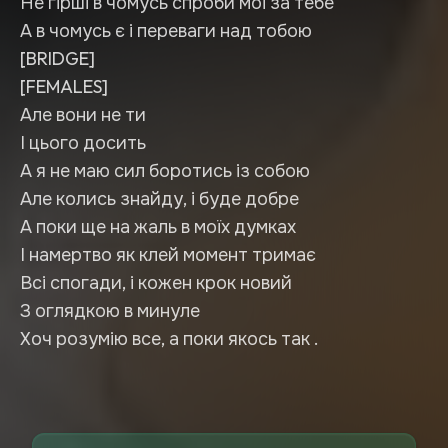
Не гірші в чомусь спроби мої за тебе
А в чомусь є і переваги над тобою
[BRIDGE]
[FEMALES]
Але вони не ти
І цього досить
А я не маю сил боротись із собою
Але колись знайду, і буде добре
А поки ще на жаль в моїх думках
І намертво як клей момент тримає
Всі спогади, і кожен крок новий
З оглядкою в минуле
Хоч розумію все, а поки якось так .