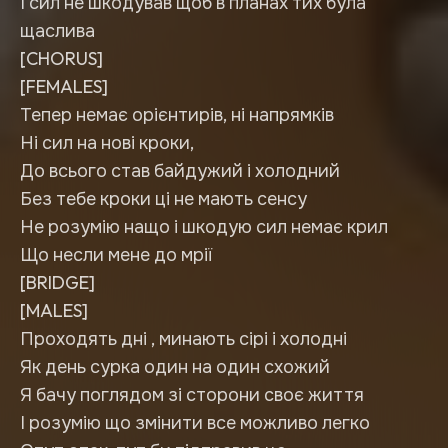
І сил не шкодував щоб в планах тих була
щаслива
[CHORUS]
[FEMALES]
Тепер немає орієнтирів, ні напрямків
Ні сил на нові кроки,
До всього став байдужий і холодний
Без тебе кроки ці не мають сенсу
Не розумію нащо і шкодую сил немає крил
Що несли мене до мрії
[BRIDGE]
[MALES]
Проходять дні , минають сірі і холодні
Як день сурка один на один схожий
Я бачу поглядом зі сторони своє життя
І розумію що змінити все можливо легко