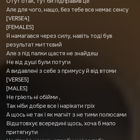
Отут отак, тут би підправив це
Але для чого, нащо, без тебе все немає сенсу
[VERSE4]
[FEMALES]
Я намагався через силу, навіть тоді був
результат миттєвий
Але з під палки щастя не знайдеш
Не від душі були потуги
А видавлені з себе з примусу й від втоми
[VERSE5]
[MALES]
Не гріють ні обійми ,
Так ніби добре все і нарікати гріх
А щось не так і як магніт з не тими полюсами
Відштовхує всередині щось, хоча б мало
притягнути