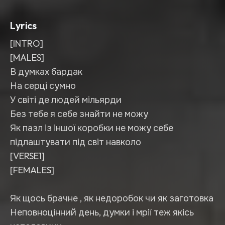
Lyrics
[INTRO]
[MALES]
В думках бардак
На серці сумно
У світі де людей мільярди
Без тебе я себе знайти не можу
Як пазл із іншої коробки не можу себе
підлаштувати під світ навколо
[VERSE1]
[FEMALES]
Як щось брачне , як недоробок чи як заготовка
Неповноцінний день, думки і мрії теж якісь