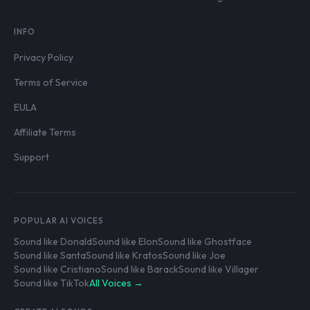
INFO
Privacy Policy
Terms of Service
EULA
Affiliate Terms
Support
POPULAR AI VOICES
Sound like Donald
Sound like Elon
Sound like Ghostface
Sound like Santa
Sound like Kratos
Sound like Joe
Sound like Cristiano
Sound like Barack
Sound like Villager
Sound like TikTok
All Voices →