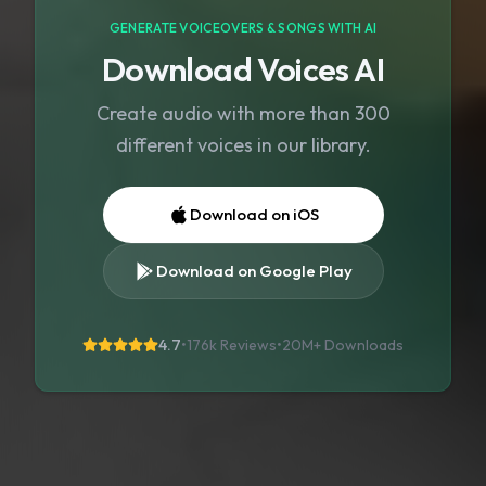
GENERATE VOICEOVERS & SONGS WITH AI
Download Voices AI
Create audio with more than 300
different voices in our library.
Download on iOS
Download on Google Play
4.7
•
176k Reviews
•
20M+
Downloads