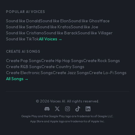
POPULAR AI VOICES
Sound like Donald
Sound like Elon
Sound like Ghostface
Sound like Santa
Sound like Kratos
Sound like Joe
Sound like Cristiano
Sound like Barack
Sound like Villager
Sound like TikTok
All Voices →
CREATE AI SONGS
Create Pop Songs
Create Hip Hop Songs
Create Rock Songs
Create R&B Songs
Create Country Songs
Create Electronic Songs
Create Jazz Songs
Create Lo-Fi Songs
All Songs →
© 2026 Voices AI. All rights reserved.
Google Play and the Google Play logo are trademarks of Google LLC.
App Store and Apple logo are trademarks of Apple Inc.