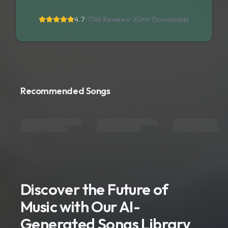
4.7
•
176k Reviews
•
20M+
Downloads
Recommended Songs
Discover the Future of
Music with Our AI-
Generated Songs Library