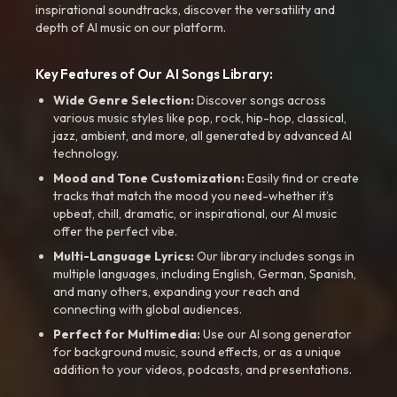
inspirational soundtracks, discover the versatility and
depth of AI music on our platform.
Key Features of Our AI Songs Library:
Wide Genre Selection:
Discover songs across
various music styles like pop, rock, hip-hop, classical,
jazz, ambient, and more, all generated by advanced AI
technology.
Mood and Tone Customization:
Easily find or create
tracks that match the mood you need-whether it’s
upbeat, chill, dramatic, or inspirational, our AI music
offer the perfect vibe.
Multi-Language Lyrics:
Our library includes songs in
multiple languages, including English, German, Spanish,
and many others, expanding your reach and
connecting with global audiences.
Perfect for Multimedia:
Use our AI song generator
for background music, sound effects, or as a unique
addition to your videos, podcasts, and presentations.