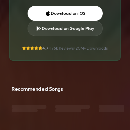
Download on iOS
Download on Google Play
4.7
•
176k Reviews
•
20M+
Downloads
Recommended Songs