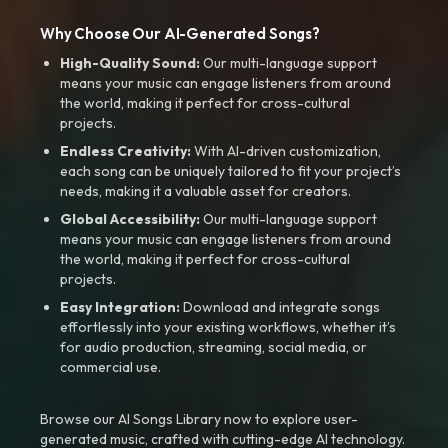
Why Choose Our AI-Generated Songs?
High-Quality Sound:
Our multi-language support
means your music can engage listeners from around
the world, making it perfect for cross-cultural
projects.
Endless Creativity:
With AI-driven customization,
each song can be uniquely tailored to fit your project’s
needs, making it a valuable asset for creators.
Global Accessibility:
Our multi-language support
means your music can engage listeners from around
the world, making it perfect for cross-cultural
projects.
Easy Integration:
Download and integrate songs
effortlessly into your existing workflows, whether it’s
for audio production, streaming, social media, or
commercial use.
Browse our AI Songs Library now to explore user-
generated music, crafted with cutting-edge AI technology.