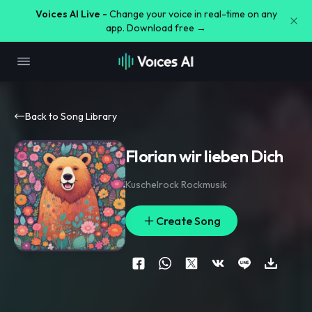
Voices AI Live -
Change your voice in real-time on any
app. Download free →
Back to Song Library
Florian wir lieben Dich
Kuschelrock Rockmusik
Create Song