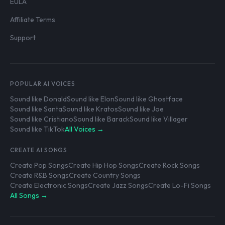
EULA
Affiliate Terms
Support
POPULAR AI VOICES
Sound like Donald
Sound like Elon
Sound like Ghostface
Sound like Santa
Sound like Kratos
Sound like Joe
Sound like Cristiano
Sound like Barack
Sound like Villager
Sound like TikTok
All Voices →
CREATE AI SONGS
Create Pop Songs
Create Hip Hop Songs
Create Rock Songs
Create R&B Songs
Create Country Songs
Create Electronic Songs
Create Jazz Songs
Create Lo-Fi Songs
All Songs →