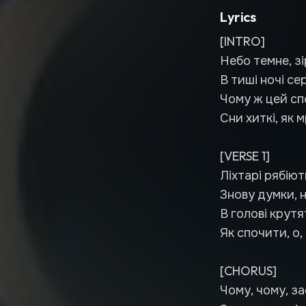
Lyrics
[INTRO]
Небо темне, зі
В тиші ночі се
Чому ж цей спо
Сни хиткі, як мр
[VERSE 1]
Ліхтарі рябіют
Знову думки, н
В голові крут
Як спочити, о, 
[CHORUS]
Чому, чому, з