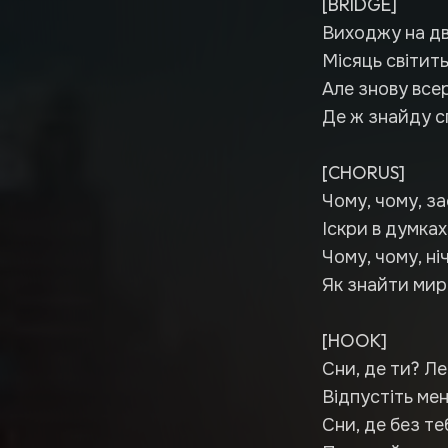
[BRIDGE]
Виходжу на дві
Місяць світить
Але знову все
Де ж знайду сп
[CHORUS]
Чому, чому, з
Іскри в думках,
Чому, чому, ні
Як знайти мир 
[HOOK]
Сни, де ти? Ле
Відпустіть мен
Сни, де без те