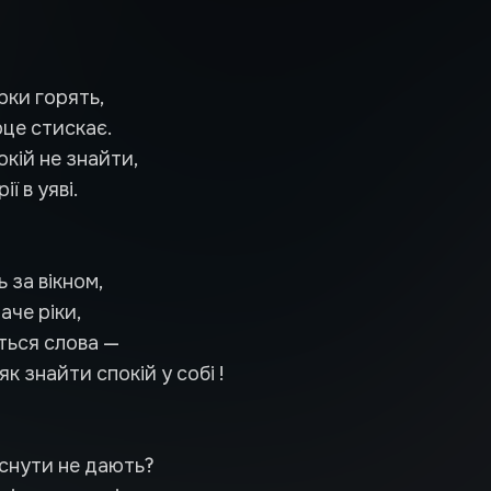
рки горять,
рце стискає.
кій не знайти,
ії в уяві.
ь за вікном,
аче ріки,
яться слова —
як знайти спокій у собі !
аснути не дають?