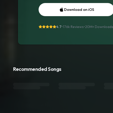
Download on iOS
4.7
•
176k Reviews
•
20M+
Download
Recommended Songs