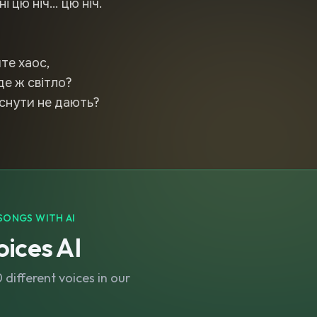
і цю ніч… цю ніч.
те хаос,
де ж світло?
аснути не дають?
SONGS WITH AI
ices AI
different voices in our