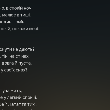
р, в спокій ночі,
, малює в тиші.
редині гомін —
окій, покажи мені.
аснути не дають?
 тіні на стінах.
ч довга й пуста,
у своїх снах?
туча мить,
е у легкий спокій.
бе ? Латаття тихі,