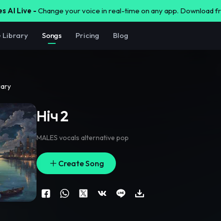
s AI Live -
Change your voice in real-time on any app. Download 
e Library
Songs
Pricing
Blog
rary
Ніч 2
MALES vocals alternative pop
Create Song