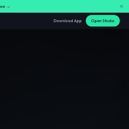
free →
Download App
Open Studio