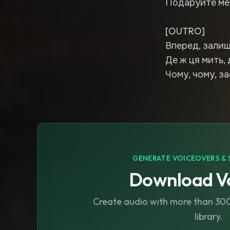
Подаруйте мен
[OUTRO]
Вперед, залиш
Де ж ця мить, 
Чому, чому, з
GENERATE VOICEOVERS & 
Download Vo
Create audio with more than 300 
library.