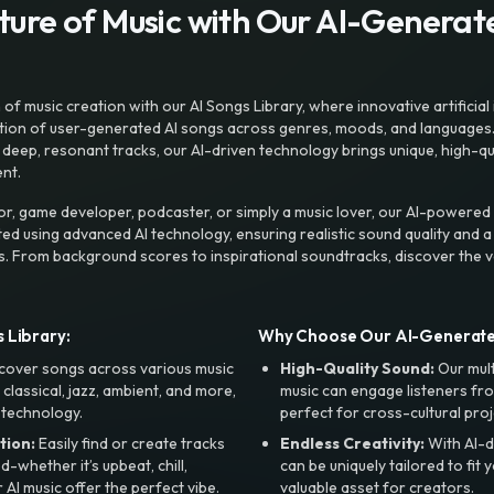
uture of Music with Our AI-Genera
f music creation with our AI Songs Library, where innovative artificial 
ction of user-generated AI songs across genres, moods, and languages
ep, resonant tracks, our AI-driven technology brings unique, high-quali
nt.
r, game developer, podcaster, or simply a music lover, our AI-powered
ted using advanced AI technology, ensuring realistic sound quality and a
s. From background scores to inspirational soundtracks, discover the ve
 Library:
Why Choose Our AI-Generat
cover songs across various music
High-Quality Sound:
Our mul
, classical, jazz, ambient, and more,
music can engage listeners fro
 technology.
perfect for cross-cultural proj
tion:
Easily find or create tracks
Endless Creativity:
With AI-d
whether it’s upbeat, chill,
can be uniquely tailored to fit 
r AI music offer the perfect vibe.
valuable asset for creators.