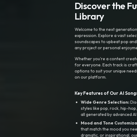
Discover the F
Library
Welcome to the next generation o
expression. Explore a vast sele
soundscapes to upbeat pop and de
any project or personal enjoyme
Whether you're a content creato
for everyone. Each track is craf
options to suit your unique need
on our platform.
Key Features of Our AI Songs
Wide Genre Selection:
Dis
styles like pop, rock, hip-hop
all generated by advanced AI
Mood and Tone Customiza
that match the mood you need-
dramatic, or inspirational, ou