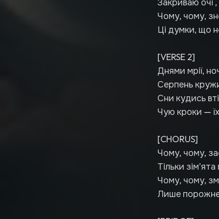
Закриваю очі , 
Чому, чому, зн
Ці думки, що н
[VERSE 2]
Днями мрії, но
Серпень кружи
Сни кудись вті
Чую кроки — їх
[CHORUS]
Чому, чому, з
Тільки зім'ята 
Чому, чому, зм
Лише порожнеч