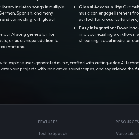
library includes songs in multiple
Global Accessibility:
Our mul
, German, Spanish, and many
music can engage listeners fro
 and connecting with global
perfect for cross-cultural proj
Easy Integration:
Download a
e our AI song generator for
into your existing workflows, w
ts, or as a unique addition to
streaming, social media, or co
resentations.
 to explore user-generated music, crafted with cutting-edge AI techno
evate your projects with innovative soundscapes, and experience the fu
FEATURES
RESOURCE
Text to Speech
Voice Libra