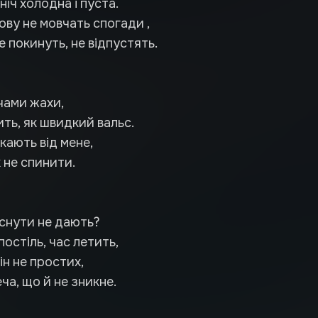
ніч холодна і пуста.
ову не мовчать спогади ,
е покинуть, не відпустять.
чами жахи,
ть, як швидкий вальс.
кають від мене,
 не спинити.
аснути не дають?
постіль, час летить,
ін не простих,
а, що й не зникне.