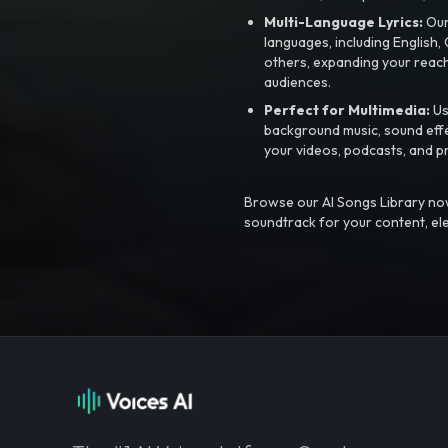
Multi-Language Lyrics:
Our 
languages, including English
others, expanding your reach
audiences.
Perfect for Multimedia:
Us
background music, sound effec
your videos, podcasts, and p
Browse our AI Songs Library now
soundtrack for your content, el