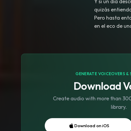
Y si un día des
quizás entiend
Pero hasta ent
GENERATE VOICEOVERS & 
Download Vo
Create audio with more than 300 
library.
Download on iOS