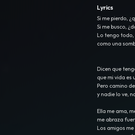
Lyrics
Si me pierdo, ¿
Si me busco, ¿
Lo tengo todo, p
como una sombr
Dicen que tengo
que mi vida es 
Pero camino des
y nadie lo ve, n
Ella me ama, me
me abraza fuer
Los amigos me 