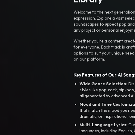
Welcome to the next generation o
expression. Explore a vast sele
soundscapes to upbeat pop and de
any project or personal enjoyme
Whether you're a content creato
for everyone. Each track is craf
options to suit your unique need
on our platform.
Key Features of Our AI Songs
Wide Genre Selection:
Dis
styles like pop, rock, hip-hop
all generated by advanced AI
Mood and Tone Customiza
that match the mood you need-
dramatic, or inspirational, ou
Multi-Language Lyrics:
Our 
languages, including English