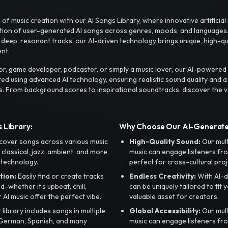
f music creation with our AI Songs Library, where innovative artificial 
ction of user-generated AI songs across genres, moods, and languages
ep, resonant tracks, our AI-driven technology brings unique, high-quali
nt.
r, game developer, podcaster, or simply a music lover, our AI-powered
ted using advanced AI technology, ensuring realistic sound quality and a
s. From background scores to inspirational soundtracks, discover the ve
 Library:
Why Choose Our AI-Generat
cover songs across various music
High-Quality Sound:
Our mul
, classical, jazz, ambient, and more,
music can engage listeners fro
 technology.
perfect for cross-cultural proj
tion:
Easily find or create tracks
Endless Creativity:
With AI-d
whether it’s upbeat, chill,
can be uniquely tailored to fit 
r AI music offer the perfect vibe.
valuable asset for creators.
library includes songs in multiple
Global Accessibility:
Our mul
, German, Spanish, and many
music can engage listeners fro