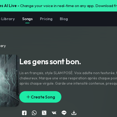
s AI Live -
Change your voice in real-time on any app. Download 
e Library
Songs
Pricing
Blog
rary
Les gens sont bon.
Lis en français
,
style SLAM POSÉ. Voix adulte non texturée
,
chaleureux. Marque une vraie respiration après chaque poi
après chaque virgule. Garde une intensité contenue
,
presqu
théâtral. Finis sur un ton apaisé et ouvert pour "les vacance
Create Song