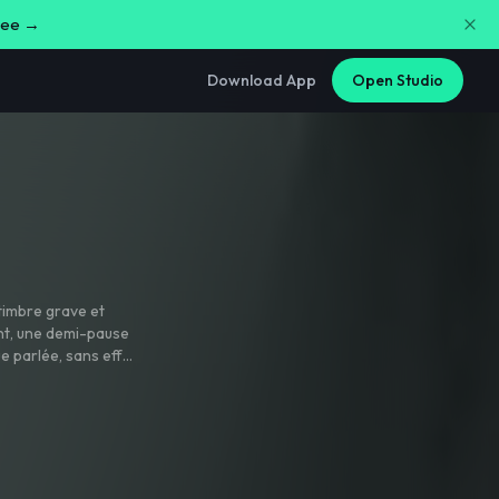
free →
Download App
Open Studio
timbre grave et
nt
,
une demi-pause
e parlée
,
sans effet
s toute l'année".