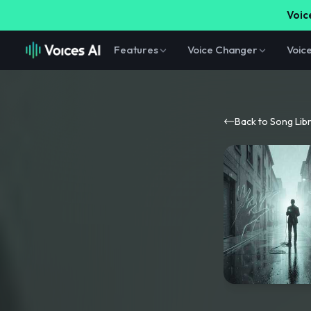
Voice
Features
Voice Changer
Voic
Back to Song Lib