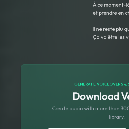
À ce moment-là
et prendre en ch
Il ne reste plu 
Ça va être les 
GENERATE VOICEOVERS & 
Download Vo
Create audio with more than 300 
library.