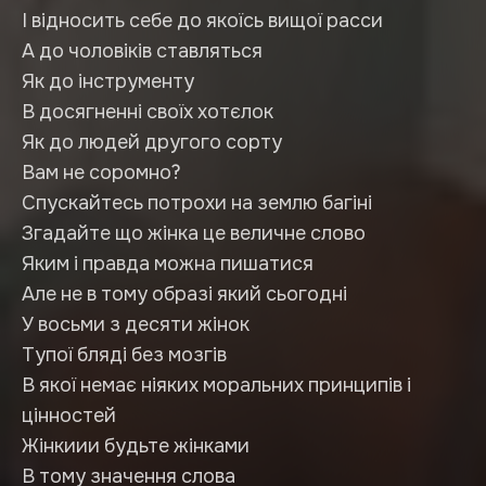
І відносить себе до якоїсь вищої расси
А до чоловіків ставляться
Як до інструменту
В досягненні своїх хотєлок
Як до людей другого сорту
Вам не соромно?
Спускайтесь потрохи на землю багіні
Згадайте що жінка це величне слово
Яким і правда можна пишатися
Але не в тому образі який сьогодні
У восьми з десяти жінок
Тупої бляді без мозгів
В якої немає ніяких моральних принципів і
цінностей
Жінкиии будьте жінками
В тому значення слова