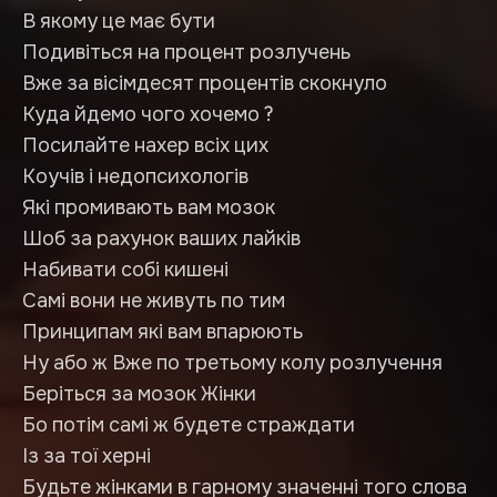
В якому це має бути
Подивіться на процент розлучень
Вже за вісімдесят процентів скокнуло
Куда йдемо чого хочемо ?
Посилайте нахер всіх цих
Коучів і недопсихологів
Які промивають вам мозок
Шоб за рахунок ваших лайків
Набивати собі кишені
Самі вони не живуть по тим
Принципам які вам впарюють
Ну або ж Вже по третьому колу розлучення
Беріться за мозок Жінки
Бо потім самі ж будете страждати
Із за тої херні
Будьте жінками в гарному значенні того слова