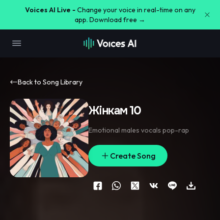
Voices AI Live -
Change your voice in real-time on any
app. Download free →
Back to Song Library
Жінкам 10
Emotional males vocals pop-rap
Create Song