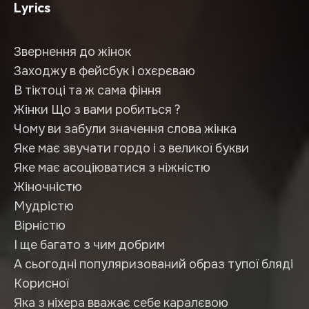
Lyrics
Звернення до жінок
Заходжу в фейсбук і охєрєваю
В тіктоці та ж сама фіння
Жінки Що з вами робиться ?
Чому ви забули значення слова жінка
Яке має звучати гордо і з великої букви
Яке має асоціюватися з ніжністю
Жіночністю
Мудрістю
Вірністю
І ще багато з чим добрим
А сьогодні популяризований образ тупої бляді
Корисної
Яка з ніхера вважає себе каралєвою