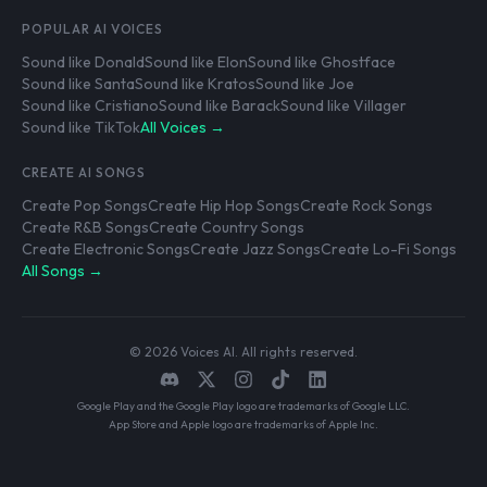
POPULAR AI VOICES
Sound like Donald
Sound like Elon
Sound like Ghostface
Sound like Santa
Sound like Kratos
Sound like Joe
Sound like Cristiano
Sound like Barack
Sound like Villager
Sound like TikTok
All Voices →
CREATE AI SONGS
Create Pop Songs
Create Hip Hop Songs
Create Rock Songs
Create R&B Songs
Create Country Songs
Create Electronic Songs
Create Jazz Songs
Create Lo-Fi Songs
All Songs →
© 2026 Voices AI. All rights reserved.
Google Play and the Google Play logo are trademarks of Google LLC.
App Store and Apple logo are trademarks of Apple Inc.