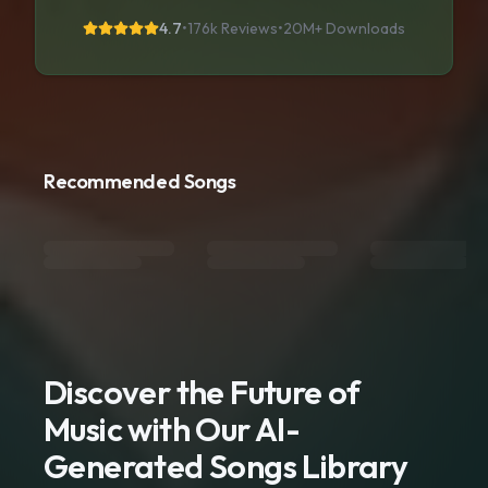
4.7
•
176k Reviews
•
20M+
Downloads
Recommended Songs
Discover the Future of
Music with Our AI-
Generated Songs Library