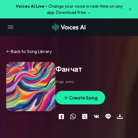
Voices AI Live -
Change your voice in real-time on any
app. Download free →
Back to Song Library
Фан чат
trap
,
emo
Create Song