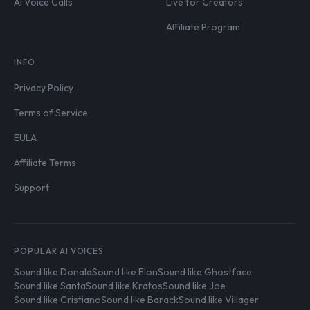
AI Voice Calls
Live for Creators
Affiliate Program
INFO
Privacy Policy
Terms of Service
EULA
Affiliate Terms
Support
POPULAR AI VOICES
Sound like Donald
Sound like Elon
Sound like Ghostface
Sound like Santa
Sound like Kratos
Sound like Joe
Sound like Cristiano
Sound like Barack
Sound like Villager