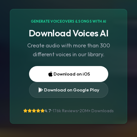
GENERATE VOICEOVERS & SONGS WITH AI
Download Voices AI
Create audio with more than 300
different voices in our library.
Download on iOS
Download on Google Play
4.7
•
176k Reviews
•
20M+
Downloads