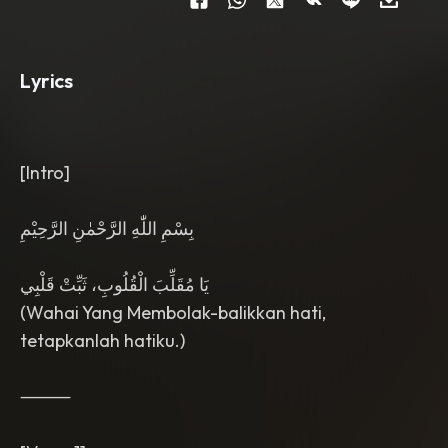
Warm Mono-To-Stereo Vintage Mix
,
Male Calm Spiritual Voice
,
Deep Poetic
Rap With Natural Breathing
,
Dense
Internal Rhymes
,
Conscious
Lyrics
Storytelling
,
Instrumental Breakdowns
,
Mystical Nusantara Atmosphere
,
Reflective And Repentant Mood
,
Smooth Head-Nodding Groove
,
Soulful
And Haunting Melody
,
Timeless 90s
[Intro]
Cassette Sound
,
No EDM Synths
,
No
Heavy Autotune
,
No Aggressive Trap
,
بِسْمِ اللّٰهِ الرَّحْمٰنِ الرَّحِيْمِ
Warm Analog Compression
,
Slight
Tape Wow And Flutter
,
Vintage Radio
Character.
يَا مُقَلِّبَ الْقُلُوبِ، ثَبِّتْ قَلْبِي
(Wahai Yang Membolak-balikkan hati,
tetapkanlah hatiku.)
⸻