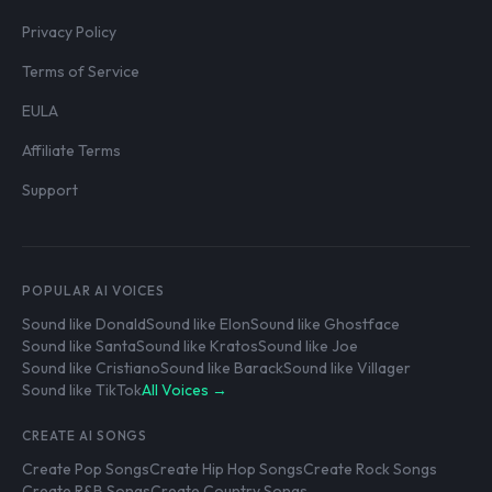
Privacy Policy
Terms of Service
EULA
Affiliate Terms
Support
POPULAR AI VOICES
Sound like Donald
Sound like Elon
Sound like Ghostface
Sound like Santa
Sound like Kratos
Sound like Joe
Sound like Cristiano
Sound like Barack
Sound like Villager
Sound like TikTok
All Voices →
CREATE AI SONGS
Create Pop Songs
Create Hip Hop Songs
Create Rock Songs
Create R&B Songs
Create Country Songs