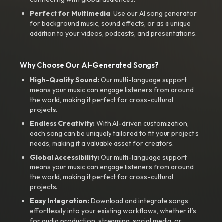
Perfect for Multimedia:
Use our AI song generator
for background music, sound effects, or as a unique
addition to your videos, podcasts, and presentations.
Why Choose Our AI-Generated Songs?
High-Quality Sound:
Our multi-language support
means your music can engage listeners from around
the world, making it perfect for cross-cultural
projects.
Endless Creativity:
With AI-driven customization,
each song can be uniquely tailored to fit your project’s
needs, making it a valuable asset for creators.
Global Accessibility:
Our multi-language support
means your music can engage listeners from around
the world, making it perfect for cross-cultural
projects.
Easy Integration:
Download and integrate songs
effortlessly into your existing workflows, whether it’s
for audio production, streaming, social media, or