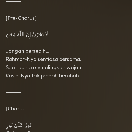
⸻
[Pre-Chorus]
لَا تَحْزَنْ إِنَّ اللَّهَ مَعَنَ
Jangan bersedih…
Rahmat-Nya sentiasa bersama.
Saat dunia memalingkan wajah,
Kasih-Nya tak pernah berubah.
⸻
[Chorus]
نُورٌ عَلَىٰ نُورٍ