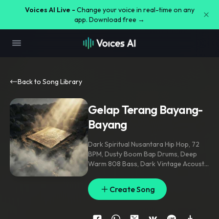
Voices AI Live -
Change your voice in real-time on any
app. Download free →
Back to Song Library
Gelap Terang Bayang-
Bayang
Dark Spiritual Nusantara Hip Hop
,
72
BPM
,
Dusty Boom Bap Drums
,
Deep
Warm 808 Bass
,
Dark Vintage Acoustic
Guitar
,
Haunting Orchestral Strings
,
Analog Tape Saturation
,
Old Cassette
Create Song
Texture
,
Vinyl Crackle
,
Tape Hiss
,
Lo-Fi
Noise
,
Cinematic Ambient
,
Minimal
Piano Motifs
,
Ethereal Vocal Pads
,