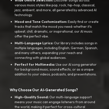
Wide Genre Selection:
Discover songs across
various music styles like pop, rock, hip-hop, classical,
jazz, ambient, and more, all generated by advanced AI
technology.
Mood and Tone Customization:
Easily find or create
tracks that match the mood you need-whether it’s
upbeat, chill, dramatic, or inspirational, our AI music
offer the perfect vibe.
Multi-Language Lyrics:
Our library includes songs in
multiple languages, including English, German, Spanish,
and many others, expanding your reach and
connecting with global audiences.
Perfect for Multimedia:
Use our AI song generator
for background music, sound effects, or as a unique
addition to your videos, podcasts, and presentations.
Why Choose Our AI-Generated Songs?
High-Quality Sound:
Our multi-language support
means your music can engage listeners from around
the world, making it perfect for cross-cultural