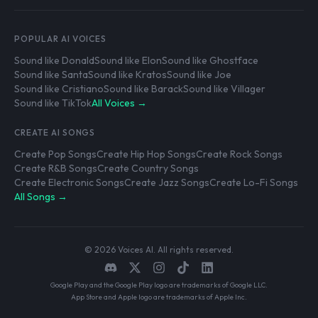
POPULAR AI VOICES
Sound like Donald
Sound like Elon
Sound like Ghostface
Sound like Santa
Sound like Kratos
Sound like Joe
Sound like Cristiano
Sound like Barack
Sound like Villager
Sound like TikTok
All Voices →
CREATE AI SONGS
Create Pop Songs
Create Hip Hop Songs
Create Rock Songs
Create R&B Songs
Create Country Songs
Create Electronic Songs
Create Jazz Songs
Create Lo-Fi Songs
All Songs →
© 2026 Voices AI. All rights reserved.
Google Play and the Google Play logo are trademarks of Google LLC.
App Store and Apple logo are trademarks of Apple Inc.