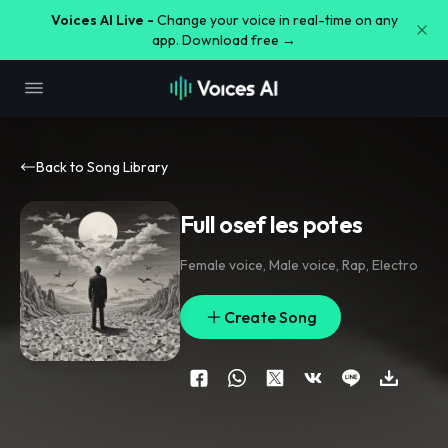
Voices AI Live -
Change your voice in real-time on any
app. Download free →
Back to Song Library
Full osef les potes
Female voice
,
Male voice
,
Rap
,
Electro
Create Song