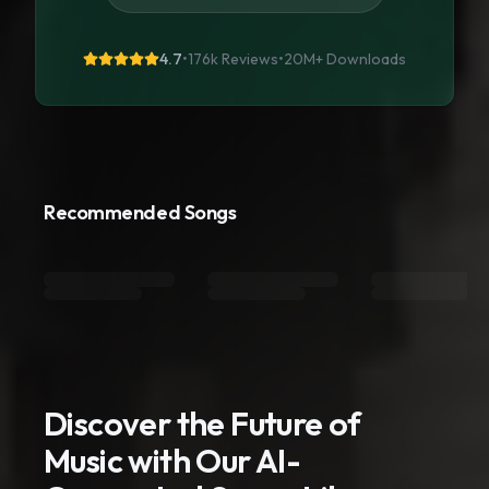
4.7
•
176k Reviews
•
20M+
Downloads
Recommended Songs
Discover the Future of
Music with Our AI-