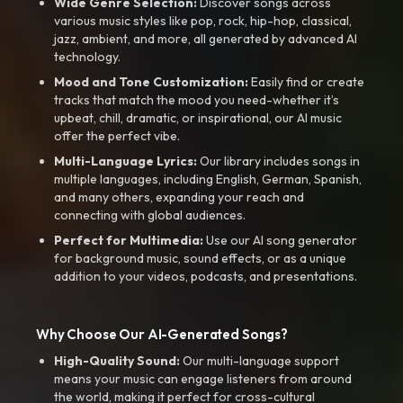
Wide Genre Selection:
Discover songs across
various music styles like pop, rock, hip-hop, classical,
jazz, ambient, and more, all generated by advanced AI
technology.
Mood and Tone Customization:
Easily find or create
tracks that match the mood you need-whether it’s
upbeat, chill, dramatic, or inspirational, our AI music
offer the perfect vibe.
Multi-Language Lyrics:
Our library includes songs in
multiple languages, including English, German, Spanish,
and many others, expanding your reach and
connecting with global audiences.
Perfect for Multimedia:
Use our AI song generator
for background music, sound effects, or as a unique
addition to your videos, podcasts, and presentations.
Why Choose Our AI-Generated Songs?
High-Quality Sound:
Our multi-language support
means your music can engage listeners from around
the world, making it perfect for cross-cultural