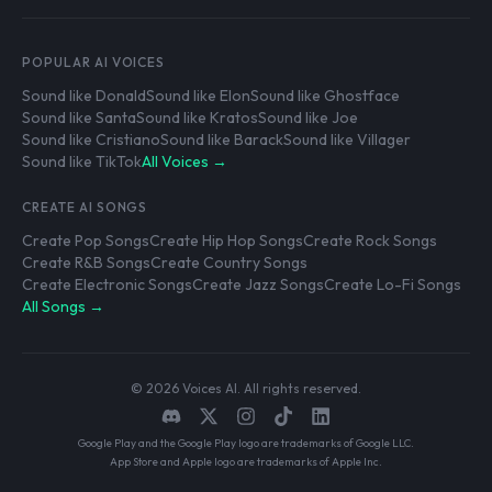
POPULAR AI VOICES
Sound like Donald
Sound like Elon
Sound like Ghostface
Sound like Santa
Sound like Kratos
Sound like Joe
Sound like Cristiano
Sound like Barack
Sound like Villager
Sound like TikTok
All Voices →
CREATE AI SONGS
Create Pop Songs
Create Hip Hop Songs
Create Rock Songs
Create R&B Songs
Create Country Songs
Create Electronic Songs
Create Jazz Songs
Create Lo-Fi Songs
All Songs →
© 2026 Voices AI. All rights reserved.
Google Play and the Google Play logo are trademarks of Google LLC.
App Store and Apple logo are trademarks of Apple Inc.