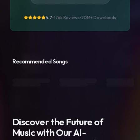
4.7
•
176k Reviews
•
20M+
Downloads
Recommended Songs
Discover the Future of
Music with Our AI-