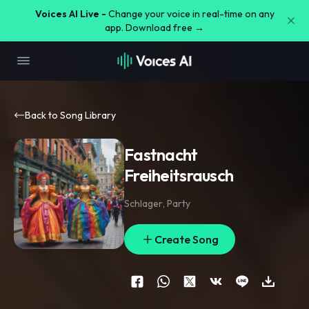
Voices AI Live -
Change your voice in real-time on any
app. Download free →
Back to Song Library
Fastnacht
Freiheitsrausch
Schlager
,
Party
Create Song