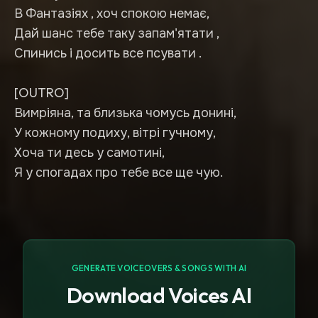
В Фантазіях , хоч спокою немає,
Дай шанс тебе таку запам'ятати ,
Спинись і досить все псувати .
[OUTRO]
Вимріяна, та близька чомусь донині,
У кожному подиху, вітрі гучному,
Хоча ти десь у самотині,
Я у спогадах про тебе все ще чую.
GENERATE VOICEOVERS & SONGS WITH AI
Download Voices AI