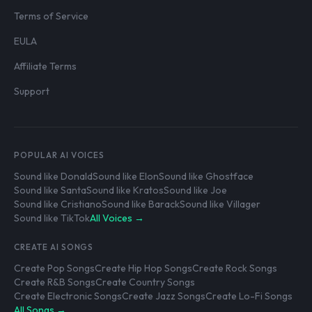
Terms of Service
EULA
Affiliate Terms
Support
POPULAR AI VOICES
Sound like Donald
Sound like Elon
Sound like Ghostface
Sound like Santa
Sound like Kratos
Sound like Joe
Sound like Cristiano
Sound like Barack
Sound like Villager
Sound like TikTok
All Voices →
CREATE AI SONGS
Create Pop Songs
Create Hip Hop Songs
Create Rock Songs
Create R&B Songs
Create Country Songs
Create Electronic Songs
Create Jazz Songs
Create Lo-Fi Songs
All Songs →