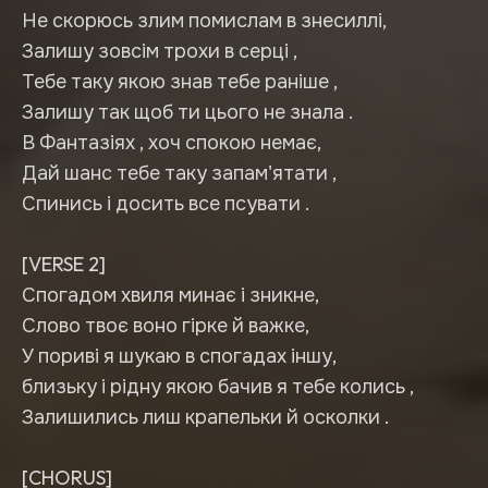
Не скорюсь злим помислам в знесиллі,
Залишу зовсім трохи в серці ,
Тебе таку якою знав тебе раніше ,
Залишу так щоб ти цього не знала .
В Фантазіях , хоч спокою немає,
Дай шанс тебе таку запам'ятати ,
Спинись і досить все псувати .
[VERSE 2]
Спогадом хвиля минає і зникне,
Слово твоє воно гірке й важке,
У пориві я шукаю в спогадах іншу,
близьку і рідну якою бачив я тебе колись ,
Залишились лиш крапельки й осколки .
[CHORUS]