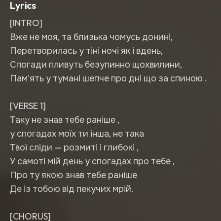
Lyrics
[INTRO]
Вже не моя, та близька чомусь донині,
Перетворилась у тіні ночі як і вдень,
Спогади пливуть безупинно щохвилини,
Пам'ять у тумані шепче про дні що за спиною .
[VERSE 1]
Таку не знав тебе раніше ,
у спогадах моїх ти інша, не така
Твої сліди — розмиті і глибокі ,
У самоті мій день у спогадах про тебе ,
Про ту якою знав тебе раніше
Де із тобою від пекучих мрій.
[CHORUS]