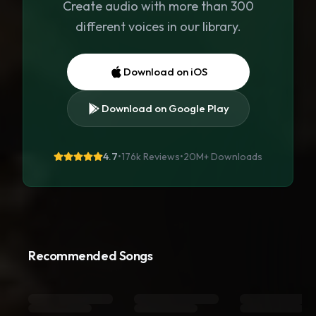
Create audio with more than 300
different voices in our library.
Download on iOS
Download on Google Play
4.7
•
176k Reviews
•
20M+
Downloads
Recommended Songs