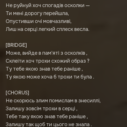
Не руйнуй хоч спогадів осколки —
Ти мені дорогу перейшла,
Опустивши очі мовчазливі,
Лиш на серці легкий сплеск весла.
[BRIDGE]
Може, вийде в пам'яті з осколків ,
Склеїти хоч трохи схожий образ ?
Ту тебе якою знав тебе раніше ,
Ту якою може хоча б трохи ти була .
[CHORUS]
Не скорюсь злим помислам в знесиллі,
Залишу зовсім трохи в серці ,
Тебе таку якою знав тебе раніше ,
Залишу так щоб ти цього не знала .