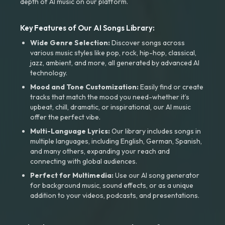
depth of AI music on our platform.
Key Features of Our AI Songs Library:
Wide Genre Selection:
Discover songs across
various music styles like pop, rock, hip-hop, classical,
jazz, ambient, and more, all generated by advanced AI
technology.
Mood and Tone Customization:
Easily find or create
tracks that match the mood you need-whether it’s
upbeat, chill, dramatic, or inspirational, our AI music
offer the perfect vibe.
Multi-Language Lyrics:
Our library includes songs in
multiple languages, including English, German, Spanish,
and many others, expanding your reach and
connecting with global audiences.
Perfect for Multimedia:
Use our AI song generator
for background music, sound effects, or as a unique
addition to your videos, podcasts, and presentations.