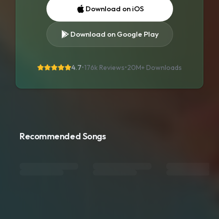
Download on iOS
Download on Google Play
4.7
•
176k Reviews
•
20M+
Downloads
Recommended Songs