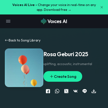
Voices AI Live -
Change your voice in real-time on any
app. Download free →
Back to Song Library
Rosa Geburi 2025
uplifting
,
accoustic
,
instrumental
Create Song