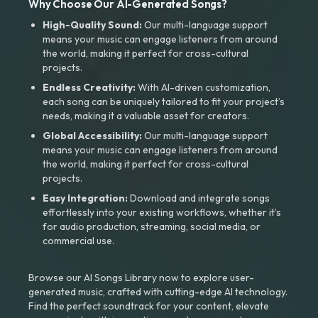
Why Choose Our AI-Generated Songs?
High-Quality Sound:
Our multi-language support
means your music can engage listeners from around
the world, making it perfect for cross-cultural
projects.
Endless Creativity:
With AI-driven customization,
each song can be uniquely tailored to fit your project’s
needs, making it a valuable asset for creators.
Global Accessibility:
Our multi-language support
means your music can engage listeners from around
the world, making it perfect for cross-cultural
projects.
Easy Integration:
Download and integrate songs
effortlessly into your existing workflows, whether it’s
for audio production, streaming, social media, or
commercial use.
Browse our AI Songs Library now to explore user-
generated music, crafted with cutting-edge AI technology.
Find the perfect soundtrack for your content, elevate