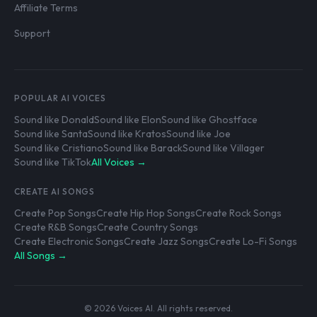
Affiliate Terms
Support
POPULAR AI VOICES
Sound like Donald
Sound like Elon
Sound like Ghostface
Sound like Santa
Sound like Kratos
Sound like Joe
Sound like Cristiano
Sound like Barack
Sound like Villager
Sound like TikTok
All Voices →
CREATE AI SONGS
Create Pop Songs
Create Hip Hop Songs
Create Rock Songs
Create R&B Songs
Create Country Songs
Create Electronic Songs
Create Jazz Songs
Create Lo-Fi Songs
All Songs →
© 2026 Voices AI. All rights reserved.