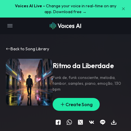
Voices AI Live -
Change your voice in real-time on any
app. Download free →
Back to Song Library
Ritmo da Liberdade
Funk de
,
funk consciente
,
melodia
,
tambor
,
samples
,
piano
,
emoção
,
130
bpm
Create Song