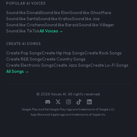
POPULAR AI VOICES
Sound like Donald
Sound like Elon
Sound like Ghostface
Sound like Santa
Sound like Kratos
Sound like Joe
Sound like Cristiano
Sound like Barack
Sound like Villager
Sound like TikTok
All Voices →
CREATE AI SONGS
Create Pop Songs
Create Hip Hop Songs
Create Rock Songs
Create R&B Songs
Create Country Songs
Create Electronic Songs
Create Jazz Songs
Create Lo-Fi Songs
All Songs →
© 2026 Voices AI. All rights reserved.
Google Play and the Google Play logo are trademarks of Google LLC.
App Store and Apple logo are trademarks of Apple Inc.