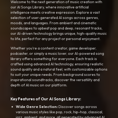
Welcome to the next generation of music creation with
our AI Songs Library, where innovative artificial
intelligence meets creative expression. Explore a vast
selection of user-generated AI songs across genres,
moods, and languages. From ambient and cinematic
soundscapes to upbeat pop and deep, resonant tracks,
our AI-driven technology brings unique, high-quality music
to life, perfect for any project or personal enjoyment.
Whether you're a content creator, game developer,
podcaster, or simply a music lover, our AI-powered song
library offers something for everyone. Each track is
crafted using advanced AI technology, ensuring realistic
sound quality and a natural feel, with customizable options
to suit your unique needs. From background scores to
inspirational soundtracks, discover the versatility and
depth of AI music on our platform.
Key Features of Our AI Songs Library:
Wide Genre Selection:
Discover songs across
various music styles like pop, rock, hip-hop, classical,
jazz, ambient, and more, all generated by advanced AI