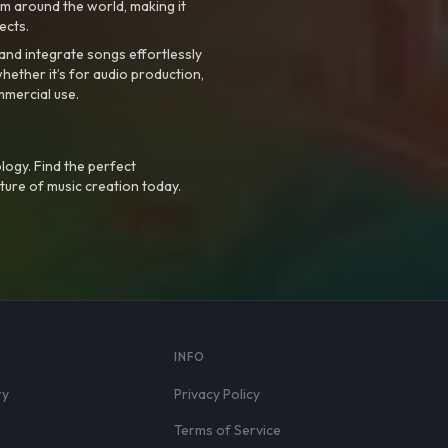
m around the world, making it
ects.
nd integrate songs effortlessly
hether it’s for audio production,
mmercial use.
logy. Find the perfect
ture of music creation today.
S
INFO
ry
Privacy Policy
Terms of Service