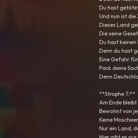
Du hast getötet
Und nun ist die
Dieses Land geh
Die seine Geset
Du hast keinen 
Denn du hast ge
Eine Gefahr für
Pack deine Sach
Denn Deutschlan
**Strophe 7:**
Am Ende bleibt 
Bewohnt von jen
Keine Moscheen
Nur ein Land, d
Hier gibt es nur