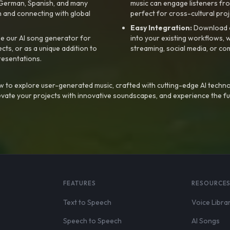
, German, Spanish, and many
music can engage listeners fro
 and connecting with global
perfect for cross-cultural proj
Easy Integration:
Download a
e our AI song generator for
into your existing workflows, w
ts, or as a unique addition to
streaming, social media, or co
resentations.
 to explore user-generated music, crafted with cutting-edge AI techno
evate your projects with innovative soundscapes, and experience the fu
FEATURES
RESOURCE
Text to Speech
Voice Libra
Speech to Speech
AI Songs
,