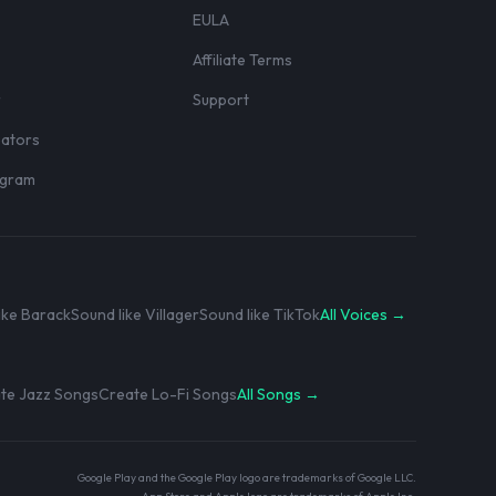
EULA
Affiliate Terms
r
Support
eators
rogram
ike Barack
Sound like Villager
Sound like TikTok
All Voices →
te Jazz Songs
Create Lo-Fi Songs
All Songs →
Google Play and the Google Play logo are trademarks of Google LLC.