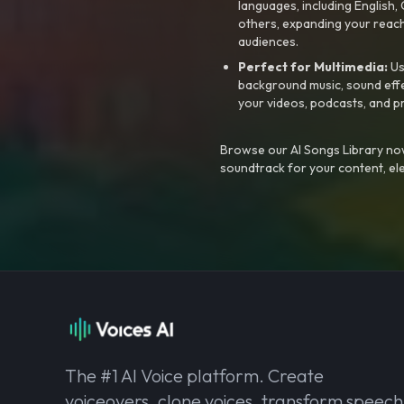
languages, including English
others, expanding your reach
audiences.
Perfect for Multimedia:
Us
background music, sound effec
your videos, podcasts, and p
Browse our AI Songs Library now
soundtrack for your content, el
The #1 AI Voice platform. Create
voiceovers, clone voices, transform speech