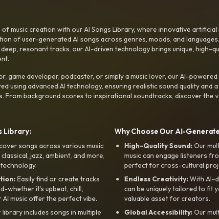
f music creation with our AI Songs Library, where innovative artificial 
ction of user-generated AI songs across genres, moods, and languages
ep, resonant tracks, our AI-driven technology brings unique, high-quali
nt.
r, game developer, podcaster, or simply a music lover, our AI-powered
ted using advanced AI technology, ensuring realistic sound quality and a
s. From background scores to inspirational soundtracks, discover the ve
 Library:
Why Choose Our AI-Generat
cover songs across various music
High-Quality Sound:
Our mul
, classical, jazz, ambient, and more,
music can engage listeners fro
 technology.
perfect for cross-cultural proj
tion:
Easily find or create tracks
Endless Creativity:
With AI-d
whether it’s upbeat, chill,
can be uniquely tailored to fit 
r AI music offer the perfect vibe.
valuable asset for creators.
library includes songs in multiple
Global Accessibility:
Our mul