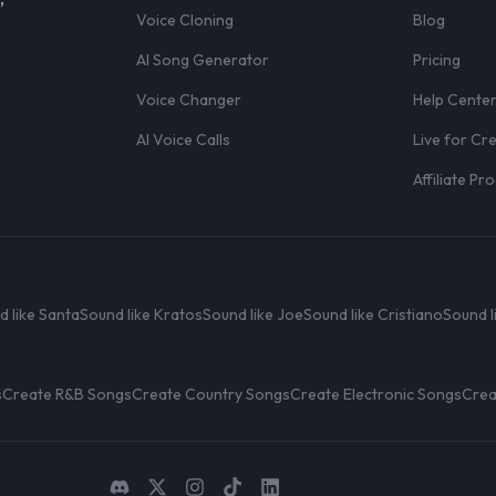
Voice Cloning
Blog
AI Song Generator
Pricing
Voice Changer
Help Cente
AI Voice Calls
Live for Cr
Affiliate P
d like Santa
Sound like Kratos
Sound like Joe
Sound like Cristiano
Sound l
s
Create R&B Songs
Create Country Songs
Create Electronic Songs
Crea