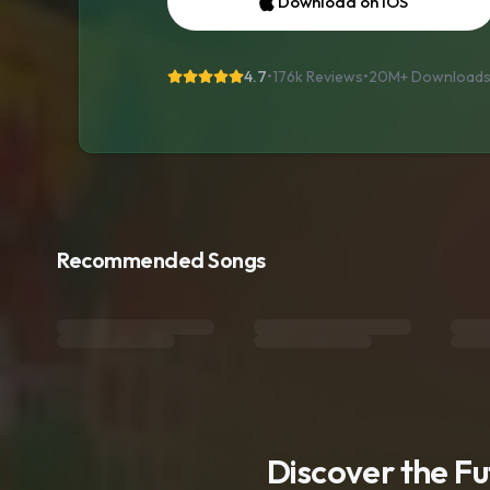
Download on iOS
4.7
•
176k Reviews
•
20M+
Download
Recommended Songs
Discover the F