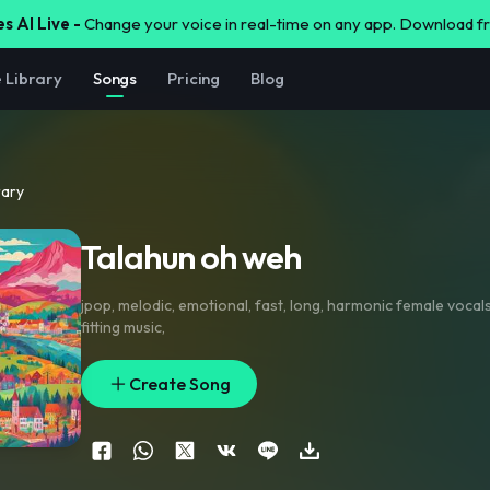
s AI Live -
Change your voice in real-time on any app. Download 
e Library
Songs
Pricing
Blog
rary
Talahun oh weh
jpop
,
melodic
,
emotional
,
fast
,
long
,
harmonic female vocal
fitting music
,
Create Song