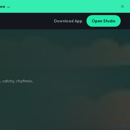
free →
Download App
Open Studio
s
,
catchy
,
rhythmic
,