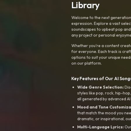
Library
Welcome to the next generation o
expression. Explore a vast sele
soundscapes to upbeat pop and de
any project or personal enjoyme
Whether you're a content creato
for everyone. Each track is craf
options to suit your unique need
on our platform.
Key Features of Our AI Songs
Wide Genre Selection:
Dis
styles like pop, rock, hip-hop
all generated by advanced AI
Mood and Tone Customiza
that match the mood you need-
dramatic, or inspirational, ou
Multi-Language Lyrics:
Our 