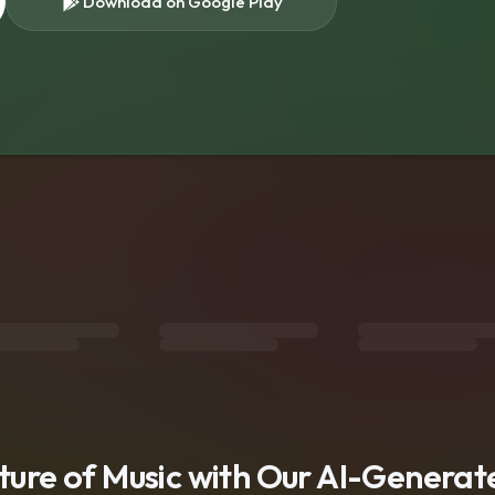
Download on Google Play
s
uture of Music with Our AI-Genera