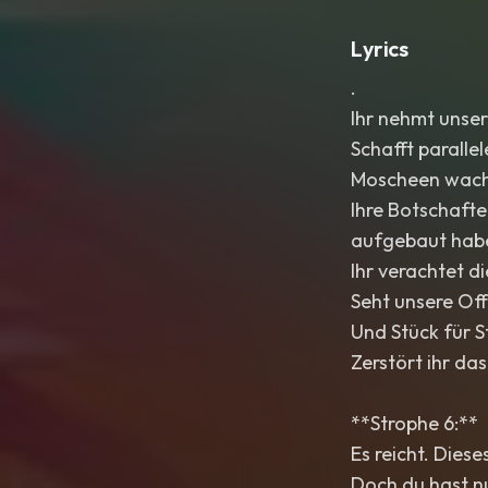
Lyrics
.
Ihr nehmt unser
Schafft parallel
Moscheen wachse
Ihre Botschafte
aufgebaut hab
Ihr verachtet di
Seht unsere Off
Und Stück für S
Zerstört ihr da
**Strophe 6:**
Es reicht. Dies
Doch du hast 