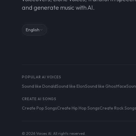
and generate music with AI.
English
POPULAR AI VOICES
Sound like Donald
Sound like Elon
Sound like Ghostface
Soun
CREATE AI SONGS
Create Pop Songs
Create Hip Hop Songs
Create Rock Song
© 2026 Voices AI. All rights reserved.