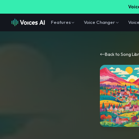
Voice
Features
Voice Changer
Voic
Back to Song Lib