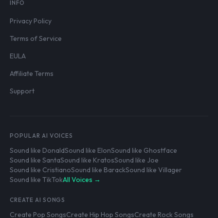
INFO
Privacy Policy
Terms of Service
EULA
Affiliate Terms
Support
POPULAR AI VOICES
Sound like Donald
Sound like Elon
Sound like Ghostface
Sound like Santa
Sound like Kratos
Sound like Joe
Sound like Cristiano
Sound like Barack
Sound like Villager
Sound like TikTok
All Voices →
CREATE AI SONGS
Create Pop Songs
Create Hip Hop Songs
Create Rock Songs