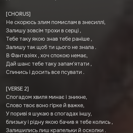
[CHORUS]
Не скорюсь злим помислам в знесиллі,
Залишу зовсім трохи в серці ,
Тебе таку якою знав тебе раніше ,
Залишу так щоб ти цього не знала .
В Фантазіях , хоч спокою немає,
Дай шанс тебе таку запам'ятати ,
Спинись і досить все псувати .
[VERSE 2]
Спогадом хвиля минає і зникне,
Слово твоє воно гірке й важке,
У пориві я шукаю в спогадах іншу,
близьку і рідну якою бачив я тебе колись ,
Залишились лиш крапельки й осколки .