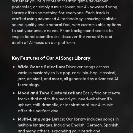
Whether you're a content creator, game developer,
podcaster, or simply a music lover, our AI-powered song
library offers something for everyone. Each track is
crafted using advanced AI technology, ensuring realistic
sound quality and a natural feel, with customizable options
to suit your unique needs. From background scores to
inspirational soundtracks, discover the versatility and
depth of AI music on our platform.
Key Features of Our AI Songs Library:
Wide Genre Selection:
Discover songs across
various music styles like pop, rock, hip-hop, classical,
jazz, ambient, and more, all generated by advanced AI
technology.
Mood and Tone Customization:
Easily find or create
tracks that match the mood you need-whether it’s
upbeat, chill, dramatic, or inspirational, our AI music
offer the perfect vibe.
Multi-Language Lyrics:
Our library includes songs in
multiple languages, including English, German, Spanish,
and many others, expanding your reach and