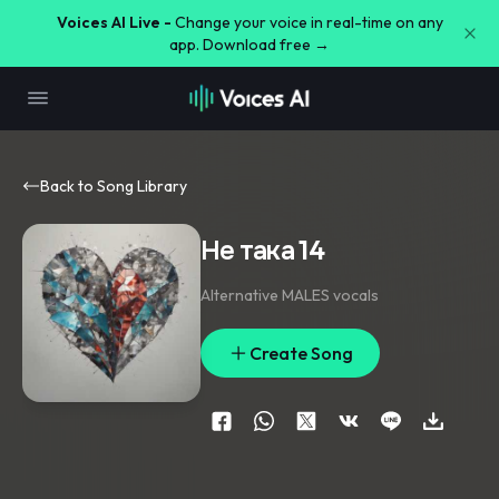
Voices AI Live -
Change your voice in real-time on any
app. Download free →
Back to Song Library
Не така 14
Alternative MALES vocals
Create Song