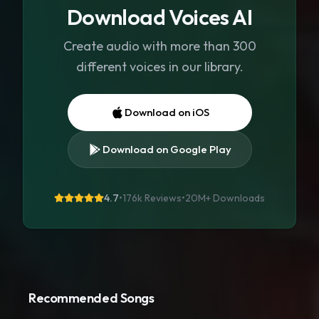
Download Voices AI
Create audio with more than 300
different voices in our library.
Download on iOS
Download on Google Play
4.7
•
176k Reviews
•
20M+
Downloads
Recommended Songs