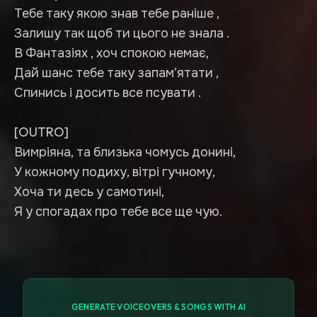
Тебе таку якою знав тебе раніше ,
Залишу так щоб ти цього не знала .
В Фантазіях , хоч спокою немає,
Дай шанс тебе таку запам'ятати ,
Спинись і досить все псувати .
[OUTRO]
Вимріяна, та близька чомусь донині,
У кожному подиху, вітрі гучному,
Хоча ти десь у самотині,
Я у спогадах про тебе все ще чую.
GENERATE VOICEOVERS & SONGS WITH AI