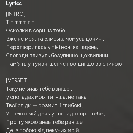
Lyrics
[INTRO]
Т т т т т т т
Осколки в серці із тебе
Вже не моя, та близька чомусь донині,
Перетворилась у тіні ночі як і вдень,
Спогади пливуть безупинно щохвилини,
Пам'ять у тумані шепче про дні що за спиною .
[VERSE 1]
Таку не знав тебе раніше ,
у спогадах моїх ти інша, не така
Твої сліди — розмиті і глибокі ,
У самоті мій день у спогадах про тебе ,
Про ту якою знав тебе раніше
Де із тобою від пекучих мрій.