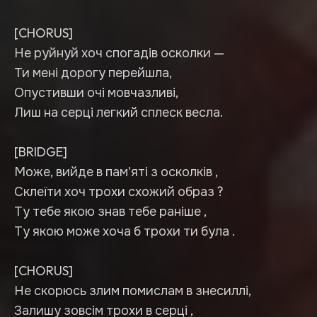
[CHORUS]
Не руйнуй хоч спогадів осколки —
Ти мені дорогу перейшла,
Опустивши очі мовчазливі,
Лиш на серці легкий сплеск весла.
[BRIDGE]
Може, вийде в пам'яті з осколків ,
Склеїти хоч трохи схожий образ ?
Ту тебе якою знав тебе раніше ,
Ту якою може хоча б трохи ти була .
[CHORUS]
Не скорюсь злим помислам в знесиллі,
Залишу зовсім трохи в серці ,