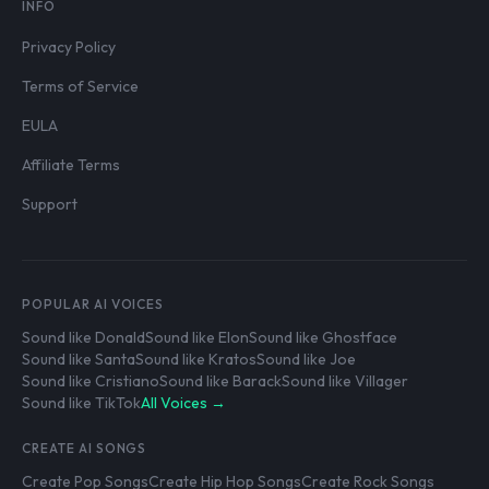
INFO
Privacy Policy
Terms of Service
EULA
Affiliate Terms
Support
POPULAR AI VOICES
Sound like Donald
Sound like Elon
Sound like Ghostface
Sound like Santa
Sound like Kratos
Sound like Joe
Sound like Cristiano
Sound like Barack
Sound like Villager
Sound like TikTok
All Voices →
CREATE AI SONGS
Create Pop Songs
Create Hip Hop Songs
Create Rock Songs