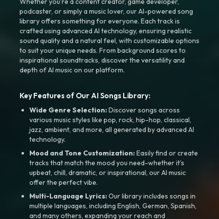
Whether you're a content creator, game developer,
podcaster, or simply a music lover, our AI-powered song
library offers something for everyone. Each track is
crafted using advanced AI technology, ensuring realistic
sound quality and a natural feel, with customizable options
to suit your unique needs. From background scores to
inspirational soundtracks, discover the versatility and
depth of AI music on our platform.
Key Features of Our AI Songs Library:
Wide Genre Selection:
Discover songs across
various music styles like pop, rock, hip-hop, classical,
jazz, ambient, and more, all generated by advanced AI
technology.
Mood and Tone Customization:
Easily find or create
tracks that match the mood you need-whether it’s
upbeat, chill, dramatic, or inspirational, our AI music
offer the perfect vibe.
Multi-Language Lyrics:
Our library includes songs in
multiple languages, including English, German, Spanish,
and many others, expanding your reach and