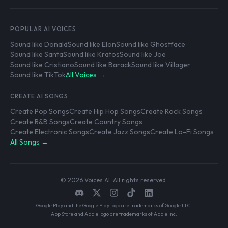
POPULAR AI VOICES
Sound like Donald
Sound like Elon
Sound like Ghostface
Sound like Santa
Sound like Kratos
Sound like Joe
Sound like Cristiano
Sound like Barack
Sound like Villager
Sound like TikTok
All Voices →
CREATE AI SONGS
Create Pop Songs
Create Hip Hop Songs
Create Rock Songs
Create R&B Songs
Create Country Songs
Create Electronic Songs
Create Jazz Songs
Create Lo-Fi Songs
All Songs →
© 2026 Voices AI. All rights reserved.
Google Play and the Google Play logo are trademarks of Google LLC.
App Store and Apple logo are trademarks of Apple Inc.