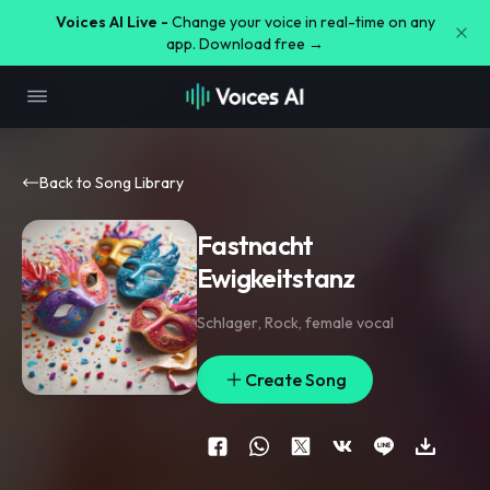
Voices AI Live -
Change your voice in real-time on any
app. Download free →
Back to Song Library
Fastnacht
Ewigkeitstanz
Schlager
,
Rock
,
female vocal
Create Song