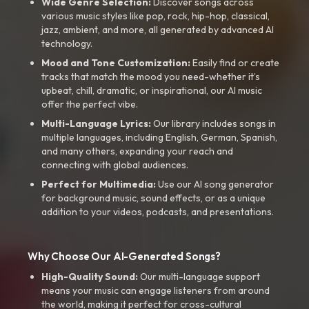
Wide Genre Selection:
Discover songs across
various music styles like pop, rock, hip-hop, classical,
jazz, ambient, and more, all generated by advanced AI
technology.
Mood and Tone Customization:
Easily find or create
tracks that match the mood you need-whether it’s
upbeat, chill, dramatic, or inspirational, our AI music
offer the perfect vibe.
Multi-Language Lyrics:
Our library includes songs in
multiple languages, including English, German, Spanish,
and many others, expanding your reach and
connecting with global audiences.
Perfect for Multimedia:
Use our AI song generator
for background music, sound effects, or as a unique
addition to your videos, podcasts, and presentations.
Why Choose Our AI-Generated Songs?
High-Quality Sound:
Our multi-language support
means your music can engage listeners from around
the world, making it perfect for cross-cultural