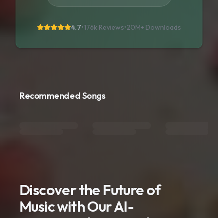
4.7
•
176k Reviews
•
20M+
Downloads
Recommended Songs
Discover the Future of
Music with Our AI-