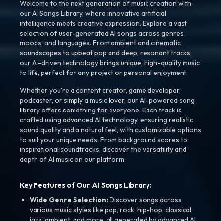
Welcome to the next generation of music creation with
our AI Songs Library, where innovative artificial
intelligence meets creative expression. Explore a vast
selection of user-generated AI songs across genres,
moods, and languages. From ambient and cinematic
soundscapes to upbeat pop and deep, resonant tracks,
our AI-driven technology brings unique, high-quality music
to life, perfect for any project or personal enjoyment.
Whether you're a content creator, game developer,
podcaster, or simply a music lover, our AI-powered song
library offers something for everyone. Each track is
crafted using advanced AI technology, ensuring realistic
sound quality and a natural feel, with customizable options
to suit your unique needs. From background scores to
inspirational soundtracks, discover the versatility and
depth of AI music on our platform.
Key Features of Our AI Songs Library:
Wide Genre Selection:
Discover songs across
various music styles like pop, rock, hip-hop, classical,
jazz, ambient, and more, all generated by advanced AI