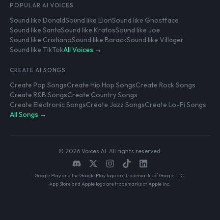
POPULAR AI VOICES
Sound like Donald
Sound like Elon
Sound like Ghostface
Sound like Santa
Sound like Kratos
Sound like Joe
Sound like Cristiano
Sound like Barack
Sound like Villager
Sound like TikTok
All Voices →
CREATE AI SONGS
Create Pop Songs
Create Hip Hop Songs
Create Rock Songs
Create R&B Songs
Create Country Songs
Create Electronic Songs
Create Jazz Songs
Create Lo-Fi Songs
All Songs →
© 2026 Voices AI. All rights reserved.
Google Play and the Google Play logo are trademarks of Google LLC.
App Store and Apple logo are trademarks of Apple Inc.