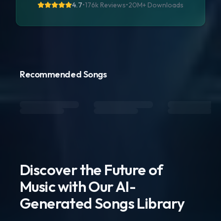
4.7
•
176k Reviews
•
20M+
Downloads
Recommended Songs
Discover the Future of
Music with Our AI-
Generated Songs Library