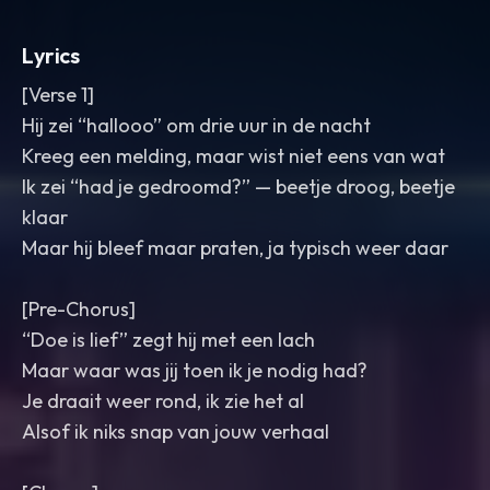
with glossy low end.
Lyrics
[Verse 1]
Hij zei “hallooo” om drie uur in de nacht
Kreeg een melding, maar wist niet eens van wat
Ik zei “had je gedroomd?” — beetje droog, beetje
klaar
Maar hij bleef maar praten, ja typisch weer daar
[Pre-Chorus]
“Doe is lief” zegt hij met een lach
Maar waar was jij toen ik je nodig had?
Je draait weer rond, ik zie het al
Alsof ik niks snap van jouw verhaal