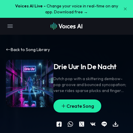
Voices AI Live -
Change your voice in real-time on any
app. Download free →
Back to Song Library
Drie Uur In De Nacht
Dutch pop with a skittering dembow-
pop groove and bounced syncopation;
verse rides sparse plucks and finger
snaps
,
pre-chorus tightens with rising
claps and a filtered synth swell
,
chorus
Create Song
opens into a chanty topline with
stacked doubles and playful ad-libs.
Add tape-stop flicks
,
reversed vocal
swells
,
and tiny bell hits between
phrases. Bright
,
punchy
,
close-mic mix