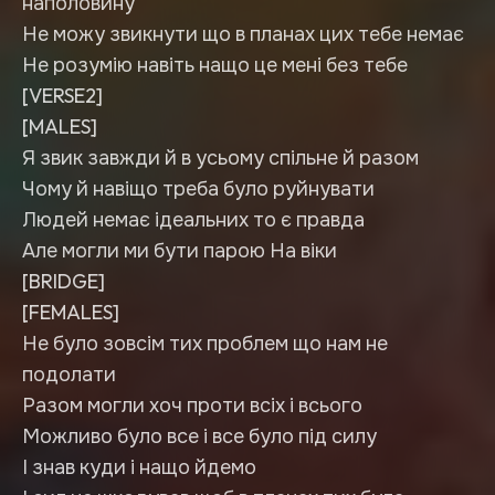
наполовину
Не можу звикнути що в планах цих тебе немає
Не розумію навіть нащо це мені без тебе
[VERSE2]
[MALES]
Я звик завжди й в усьому спільне й разом
Чому й навіщо треба було руйнувати
Людей немає ідеальних то є правда
Але могли ми бути парою На віки
[BRIDGE]
[FEMALES]
Не було зовсім тих проблем що нам не
подолати
Разом могли хоч проти всіх і всього
Можливо було все і все було під силу
І знав куди і нащо йдемо