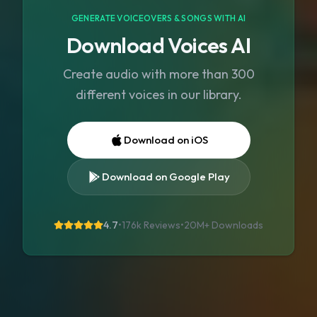
GENERATE VOICEOVERS & SONGS WITH AI
Download Voices AI
Create audio with more than 300
different voices in our library.
Download on iOS
Download on Google Play
4.7
•
176k Reviews
•
20M+
Downloads