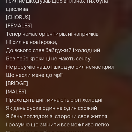
І сил не шкодував щоб в планах тих була
щаслива
[CHORUS]
[FEMALES]
Тепер немає орієнтирів, ні напрямків
Ні сил на нові кроки,
До всього став байдужий і холодний
Без тебе кроки ці не мають сенсу
Не розумію нащо і шкодую сил немає крил
Що несли мене до мрії
[BRIDGE]
[MALES]
Проходять дні , минають сірі і холодні
Як день сурка один на один схожий
Я бачу поглядом зі сторони своє життя
І розумію що змінити все можливо легко