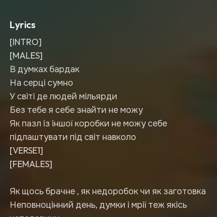
Lyrics
[INTRO]
[MALES]
В думках бардак
На серці сумно
У світі де людей мільярди
Без тебе я себе знайти не можу
Як пазл із іншої коробки не можу себе
підлаштувати під світ навколо
[VERSE1]
[FEMALES]
Як щось брачне , як недоробок чи як заготовка
Неповноцінний день, думки і мрії теж якісь