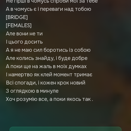
Не гірші в чомусь спроби мої за тебе
А в чомусь є і переваги над тобою
[BRIDGE]
[FEMALES]
Але вони не ти
І цього досить
А я не маю сил боротись із собою
Але колись знайду, і буде добре
А поки ще на жаль в моїх думках
І намертво як клей момент тримає
Всі спогади, і кожен крок новий
З оглядкою в минуле
Хоч розумію все, а поки якось так .