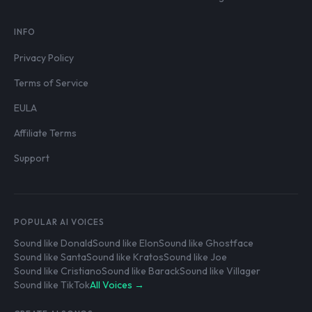
INFO
Privacy Policy
Terms of Service
EULA
Affiliate Terms
Support
POPULAR AI VOICES
Sound like Donald
Sound like Elon
Sound like Ghostface
Sound like Santa
Sound like Kratos
Sound like Joe
Sound like Cristiano
Sound like Barack
Sound like Villager
Sound like TikTok
All Voices →