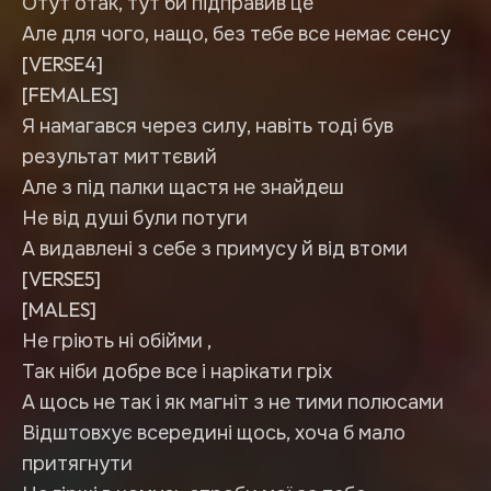
Отут отак, тут би підправив це
Але для чого, нащо, без тебе все немає сенсу
[VERSE4]
[FEMALES]
Я намагався через силу, навіть тоді був
результат миттєвий
Але з під палки щастя не знайдеш
Не від душі були потуги
А видавлені з себе з примусу й від втоми
[VERSE5]
[MALES]
Не гріють ні обійми ,
Так ніби добре все і нарікати гріх
А щось не так і як магніт з не тими полюсами
Відштовхує всередині щось, хоча б мало
притягнути